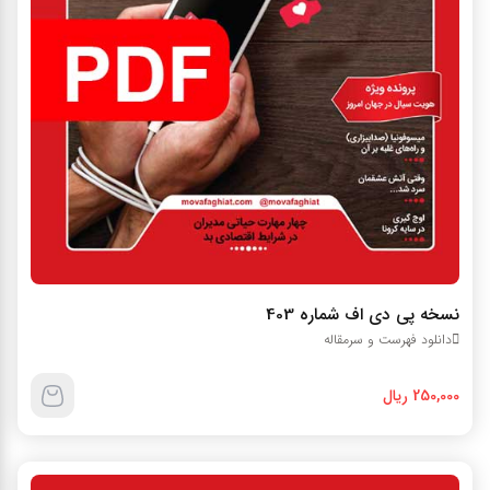
نسخه پي دي اف شماره 403
دانلود فهرست و سرمقاله
250,000 ریال