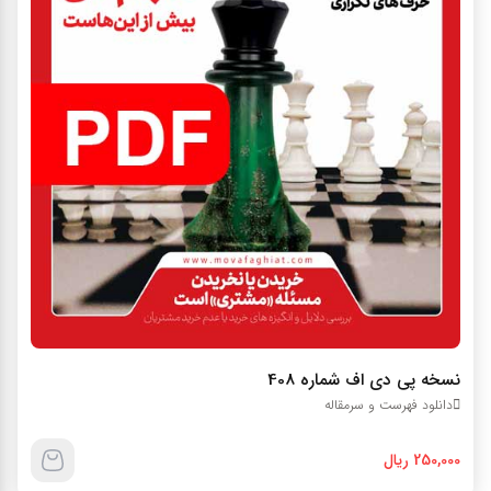
نسخه پي دي اف شماره 408
دانلود فهرست و سرمقاله
250,000 ریال