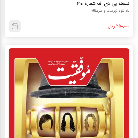
نسخه پي دي اف شماره 410
دانلود فهرست و سرمقاله
250,000 ریال