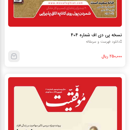
نسخه پي دي اف شماره 404
دانلود فهرست و سرمقاله
250,000 ریال