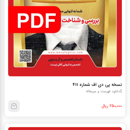
نسخه پي دي اف شماره 411
دانلود فهرست و سرمقاله
250,000 ریال