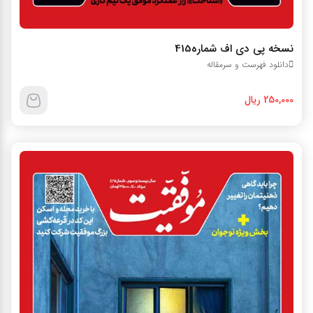
نسخه پي دي اف شماره415
دانلود فهرست و سرمقاله
250,000 ریال