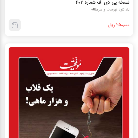
نسخه پي دي اف شماره 402
دانلود فهرست و سرمقاله
250,000 ریال