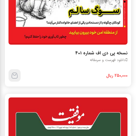
نسخه پي دي اف شماره 401
دانلود فهرست و سرمقاله
250,000 ریال