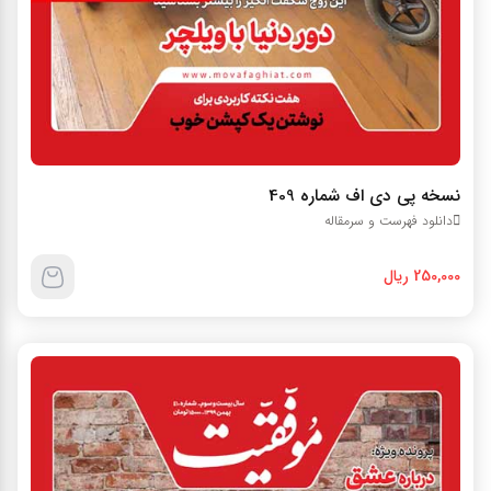
نسخه پي دي اف شماره 409
دانلود فهرست و سرمقاله
250,000 ریال