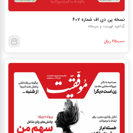
نسخه پي دي اف شماره 407
دانلود فهرست و سرمقاله
250,000 ریال