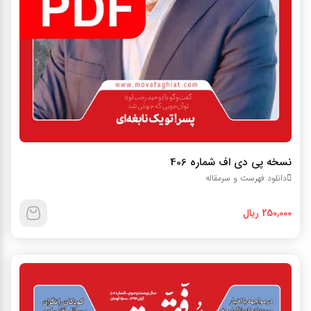
نسخه پي دي اف شماره 406
دانلود فهرست و سرمقاله
250,000 ریال