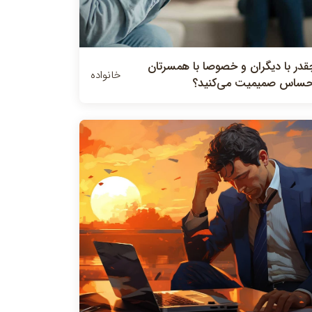
قدر با ديگران و خصوصا با همسرتان
خانواده
حساس صميميت مي‌كنيد؟