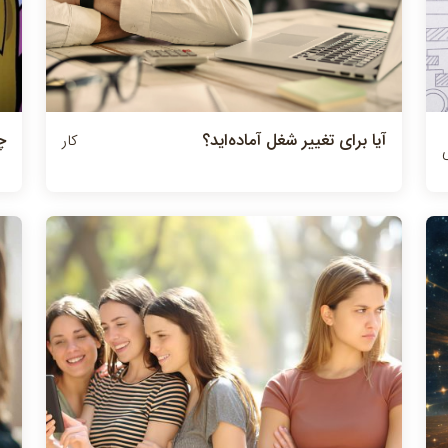
آيا براي تغيير شغل آماده‌ايد؟
چ
کار