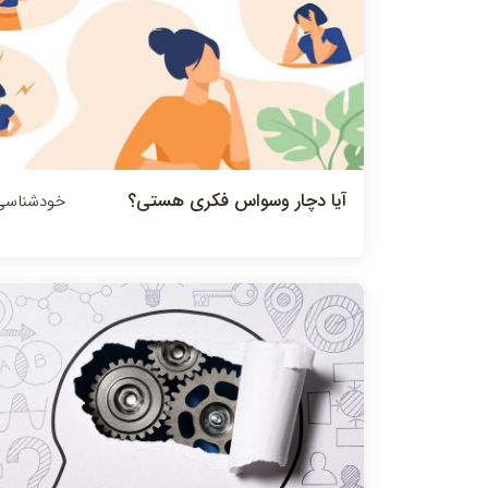
آیا دچار وسواس فکری هستی؟
خودشناسی