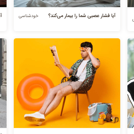
آيا فشار عصبي شما را بيمار مي‌كند؟
آ
خودشناسی