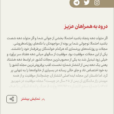
درود به همراهان عزیز
اگر متولد دهه پنجاه باشید احتمالا بخشی از جوانی شما و اگر متولد دهه شصت
باشید احتمالا نوجوانی شما پر بوده از مواجهه‌تان با دکه‌های روزنامه‌فروشی.
مجلات و روزنامه‌های پرشماری که هرکدام خوانندگان پرطرفدار خود را داشتند.
یکی از این مجلات، موفقیت بود. موفقیت از سالهای میانی دهه هفتاد سر برآورد و
خیلی زود تبدیل شد به یکی از محبوب‌ترین مجلات کشور. در اواسط دهه هشتاد
یعنی یک دهه پس از انتشار شماره نخست، لقب پرفروش‌ترین مجله کشور را
به خود اختصاص داد و جای خالی رسانه در بسیاری از خانواده‌ها را به تنهایی پر
کرد. اما داستان این مجله، ایده اصلی انتشار آن، چشم‌انداز موفقیت و از همه
مهمتر، راز ماندگاری آن پس از 25 سال در چیست؟ مجله موفقیت در شهریور
1376 با شماره مجوز انتشار 124/9378 وزارت فرهنگ و ارشاد اسلامی با هدف
اشاعه فرهنگ مثبت‌نگری در سراسر جهان، اعتماد به نفس، امید، نشاط،
معنویت و ارتباط موثر متولد شد و درصدد است با بهره گیری از نیروهای انسانی
نمایش بیشتر
متخصص، متعهد و با تجربه، بستر فرهنگی لازم را برای ارتقاء سطح کیفی و کمی
بهداشت روانی جامعه فراهم آورد و به نیازهای دائما در حال تغییر مخاطبان خود
پاسخ دهد. تا کنون بیش از 430 شماره از این مجله منتشر گردیده است و در طی