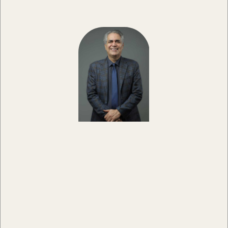
این مدت توانسته به عنوان یکی از پرتیراژترین نشریات کشور به بیش از دو
میلیون مخاطب دست یابد. این مجله برقراری سیستم مدیریت کیفیت مبتنی
بر استاندارد بین المللی ISO9001-2008 از شرکتGIC انگلستان را در راس
اهداف خود قرار داده و با پیاده سازی سیستم و اجرای آن در جهت ارایه خدمات با
کیفیت و رعایت اصل مشتری مداری، خود را متعهد به رعایت و پیشبرد اهداف
فوق می‌داند.
مدیرمسئول و صاحب امتیاز مجله ی موفقیت دکتر احمد حلت، روان شناس
است.
احمد حلت در 17 بهمن 1341 در تهران به دنيا آمد. در دوران دبیرستان رشته
رياضي و فيزيك را انتخاب نمود و پس از تحصیل در رشته علوم روان‌شناسي،
رشته علوم ارتباطات و روزنامه‌نگاري را نیز در دانشگاه علامه طباطبايي ادامه داد.
سپس موفق شد در ارديبهشت ماه 1384/ مي 2006 مدرك دكتراي روان‌شناسي
باليني خود را دريافت كند. او در سال 1368 براي اولين بار و به صورت رسمي به
آموزش تكنيك‌هاي موفقيت در كنار آموزش تندخواني پرداخت. ايشان نام خود را
به عنوان اولين ايراني آموزش‌دهنده راهكارهاي موفقيت در ايران و خاورميانه ثبت
نمود و تاكنون بيش از دو ميليون نفر تحت آموزش مستقيم تكنيك‌هاي
موفقيتِ وی در كشور قرار گرفته‌اند. حلت در سال 1376 به انتشار مجله موفقيت
پرداخت. مدير مسئول و صاحب امتياز ماهنامه موفقيت اينك رهبري تيم
موفقيت ايران را عهده‌دار است. در اغلب شهرها و دانشگاه‌هاي مهم كشور به ارائه