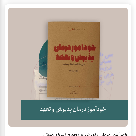
خودآموز درمان پذیرش و تعهد+ نسخه صوتی