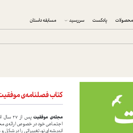
حصولات
پادکست
سررسید
مسابقه داستان
سررسید 1403
سفارش شرکتی سررسید 1403
پکيج نوروزي موفقيت
تقویم رومیزی
تقویم دیواری
کتاب فصلنامه‌ی موفقیت شم
مجله‌ی موفقیت
پس از ۷
اجتماعی خود در خصوص ارائه‌ی محتوا
اندیشه‌ای نو، تغییراتی را در شکل 