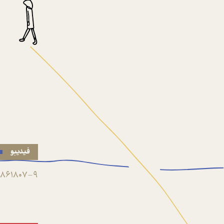
فیدیبو
861807-9