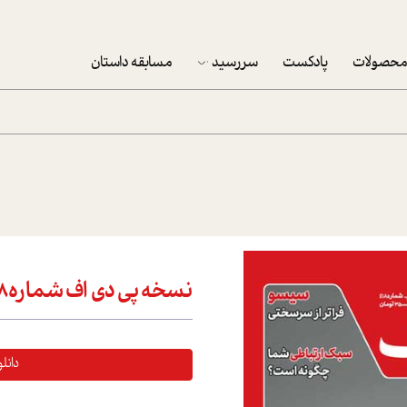
حصولات
پادکست
سررسید
مسابقه داستان
سررسید 1403
سفارش شرکتی سررسید 1403
پکيج نوروزي موفقيت
تقویم رومیزی
تقویم دیواری
نسخه پی دی اف شماره418
دانل