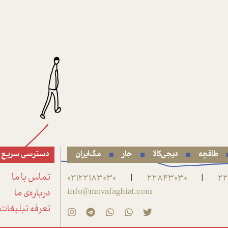
طاقچه
دیجی‌کالا
جار
مگ‌ایران
دسترسی سریع
22
22843030
02122183030
تماس با ما
|
|
info@movafaghiat.com
درباره‌ی ما
تعرفه تبلیغات