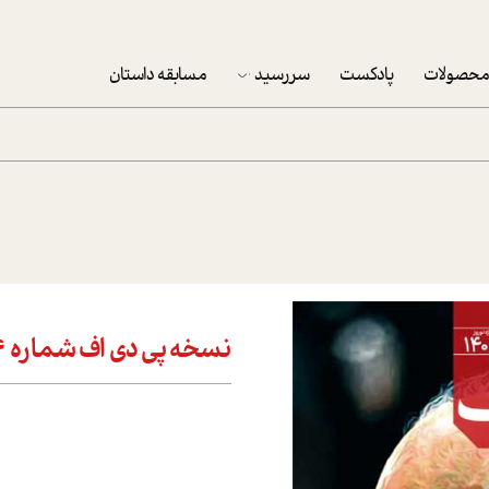
حصولات
پادکست
سررسید
مسابقه داستان
سررسید 1403
سفارش شرکتی سررسید 1403
پکيج نوروزي موفقيت
تقویم رومیزی
تقویم دیواری
نسخه پی دی اف شماره 424