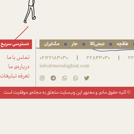
طاقچه
دیجی‌کالا
جار
مگ‌ایران
دسترسی سریع
22
22843030
02122183030
تماس با ما
|
|
info@movafaghiat.com
درباره‌ی ما
تعرفه تبلیغات
© کلیه حقوق مادی و معنوی این وب‌سایت متعلق به
مجله‌ی موفقیت
است