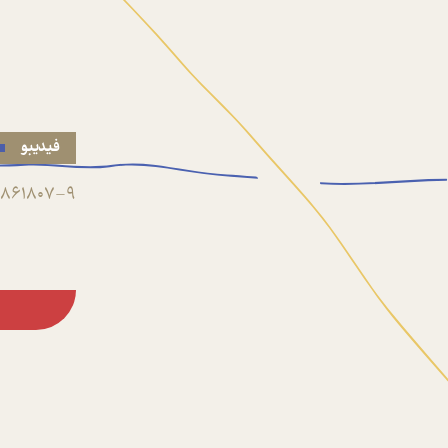
فیدیبو
861807-9