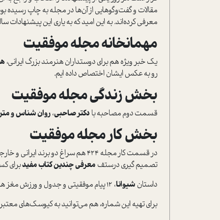
مقالات و گفت‌‌و‌گوهایی از آن‌‌ها در مجله به چاپ رسیده بو
معرفی کرده‌اند. به این امید که به یاری این پیشنهادات سالی
مهمانخانه مجله موفقیت
یک خبر ویژه هم برای دوستداران هنرمند بزرگ ایرانی،
هو
رو به عکس ایشان اختصاص داده ایم.
بخش زندگی مجله موفقیت
قسمت دوم مصاحبه با
دکتر صاحبی
،
روان شناس و مت
بخش کار مجله موفقیت
در قسمت کار مجله 424 هم سراغ دو برند ایرانی و خارجی،
تصمیم گیری درستف
معرفی چندین کتاب مفید
برای کسب
داستان
شیوانا
، 12 پیام موفقیتی و جدول و ورزش مغز هم از مطالب سرگرم‌کننده این شماره از مجله ا‌ست.
برای تهیه‌ این شماره، هم می‌توانید به کیوسک‌های معتبر شهر مراجعه کنید و هم با م