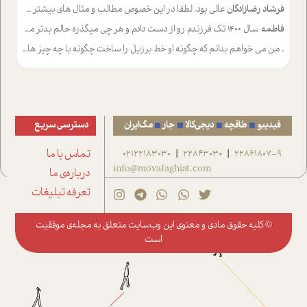
فرشاد رضازادگان
عالی بود. لطفا در این خصوص مطالب و مثال های بیشتر ی ارایه دهید
فاطمه
سال ۱۴۰۰ تک فرزندم رو از دست دادم و هر چی میگذره حالم بدتر میشه و دلتنگتر تنایی رو ترجیح دادم و معاشرت برام سخت شده
.
من می خواهم بدانم که چگونه او خط برزیل را ساخت چگونه با چه چیز هایی
فیدیبو
طاقچه
دیجی‌کالا
جار
مگ‌ایران
دسترسی سریع
22861807-9
22843030
02122183030
تماس با ما
|
|
info@movafaghiat.com
درباره‌ی ما
تعرفه تبلیغات
© کلیه حقوق مادی و معنوی این وب‌سایت متعلق به
مجله‌ی موفقیت
است