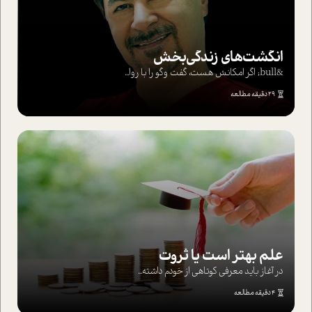
انگشت‌های‌ زندگی‌بخش
&bull; اگر امکانش هست، گفت وگو را با روا...
29 دقیقه مطالعه
علم بهتر است یا ثروت
در آغاز باید معرفی کوتاهی از خودم داشته...
4 دقیقه مطالعه