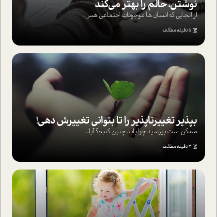
نوشتن، حالم را بهتر می‌کند
از آنجایی که انسان ها موجودات اجتماعی هس...
5 دقیقه مطالعه
بپذير تغييرناپذير را تا بتواني تغييرش دهي!‏
ممکن است بپرسيد چرا بايد چنين کنيم؟ آيا...
3 دقیقه مطالعه