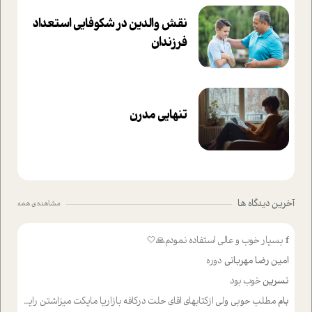
نقش والدین در شکوفا‌یی ا‌ستعداد
فرزندان‌
تنهایی مدرن
آخرین دیدگاه ها
مشاهده ی همه
f
بسیار خوب و عالی استفاده نمودم🙏🤍
امین رضا مهربانی
دوره
نسرین
خوب بود
بام
مطلب حوبی ولی ازکتابهای اقای حلت درکافه بازاریا مایکت میزاشتن رایگان خوب بود ولی هرکدام خلاصه شده ش تومجله از طریق سایت هم خوبه اینکه درزیر اخرصفحه گذاشته شده خب ادم خبره میره نصب میکنه میخونه ولی هرکسی گوشیش ظرفیتش نداره باتشکر