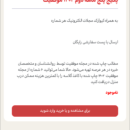
پکیج پنج ماهه دوم ۱۴۰۲ موفقیت
به همراه کيوآرکد مجلات الکترونيک هر شماره
ارسال با پست سفارشي رايگان
مطالب چاپ شده در مجله موفقيت توسط روانشناسان و متخصصان
خبره در هر عرصه تهيه مي‌شود. حالا شما مي‌توانيد 6 شماره از مجله
موفقيت 1402 چاپ شده با کاغذ گلاسه را با کمترين هزينه ممکن درب
منزل دريافت کنيد
ناموجود
برای مشاهده و یا خرید وارد شوید