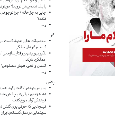
بُکُش و خوشگلم کن!/ بررسی دلا
با یک ‌دنده پیش نروید!/ درباره
جایی به جز خانه / چرا نوجوانان
کنند؟
و ...
کار
محصولات عالی هم شکست می‌خور
کسب‌و‌کارهای خانگی
تاثیر بیوریتم بر رفتار سازمانی
عملکرد کارکنان
انسانِ واقعی، هوشِ مصنوعی/ 
و ...
پلاس
بدو مریم، بدو / گفت‌وگو با «مر
«شاهزاده‌ی ایرانی» و چالش‌های
فرهنگی آوای موج کتاب
فیلم‌هایی که حرفی برای گفتن دا
سینمایی در سال گذشته‌ی ایران 