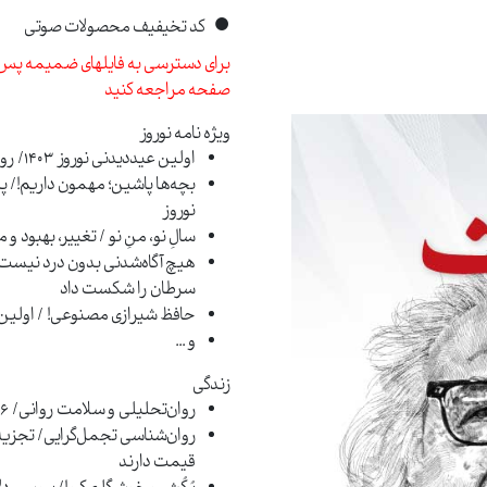
•
کد تخیفیف محصولات صوتی
برای دسترسی به فایلهای ضمیمه پس 
صفحه مراجعه کنید
ویژه نامه نوروز
اولین عید‌دیدنی نوروز 1403/ روایت رویارویی یک انسان با آدمک روانش
بچه‌ها پاشین؛ مهمون داریم!/ پذ
نوروز
سالِ نو، منِ نو / تغییر، بهبود و
هیچ آگاه‌شدنی بدون درد نیست! /
سرطان را شکست داد
حافظ شیرازی مصنوعی! / اولین 
و ...
زندگی
روان‌تحلیلی و سلامت روانی/ 16 نشانه‌ی سلامت روان از دیدگاه نانسی مک‌ویلیام
روان‌شناسی تجمل‌گرایی/ تجزیه و
قیمت دارند