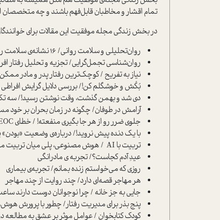
بخش زندگی مجله‌ی موفقیت هم مثل همیشه به مطالبی با ز
تمام اقشار و مخاطبان قابل‌فهم باشند و چه متخصصان این ع
در بخش زندگی مجله موفقیت این مقالات برای خوانندگان
روان‌تحلیلی و سلامت روانی/ 16 نشانه‌ی سلامت روان از دیدگاه نانسی مک‌ویلیام
روان‌شناسی تجمل‌گرایی/ تجزیه و تحلیل رفتار افراد
نیاز به تفریح / کوچک‌ترین رفتار پدر و مادر ممکن 
بُکُش و خوشگلم کن!/ بررسی دلایل گرایش افراطی ب
دی شد و بهمن گذشت، وقت نوشتن رسید!/ سه تکنیک
آرامش در طوفان/ چگونه در زمان بحران بر خود م
جلوی ضرر رو از هر جا بگیری منفعته! / خطای EOC یا سوگیری «تعهد به خطا»
با یک ‌دنده پیش نروید!/ درباره‌ی وضعیت «بودن» یا
تربیت با AI / هوش مصنوعی، پلی میان تربیت مدرن و سنتی
عیدِ آدم کجاست؟/ تجربه ی مادرانگی
روزی که می‌خواستم زنده بمانم/ تجربه‌ی بیماری
هر مهاجر قصه‌ای دارد/ چند روایت از چند مهاجر
جایی به جز خانه / چرا نوجوانان دوست دارند ساعت‌
پنج بذر برای مدیریت رفتار/ چطور با پرورش هوش‌ه
کودک کتابخوان / عوامل موثر بر عشق به مطالعه د