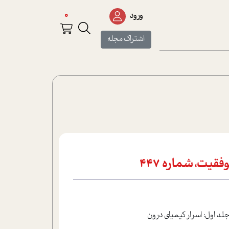
0
ورود
اشتراک مجله
فقیت، شماره 447
د اول: اسرار کيمياي درون