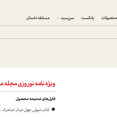
حصولات
پادکست
سررسید
مسابقه داستان
سررسید 1403
سفارش شرکتی سررسید 1403
پکيج نوروزي موفقيت
تقویم رومیزی
تقویم دیواری
ویژه نامه نوروزی مجله مو
فایل‌های ضمیمه محصول
•
کتاب صوتي چهل ديدار خدامراد-جل