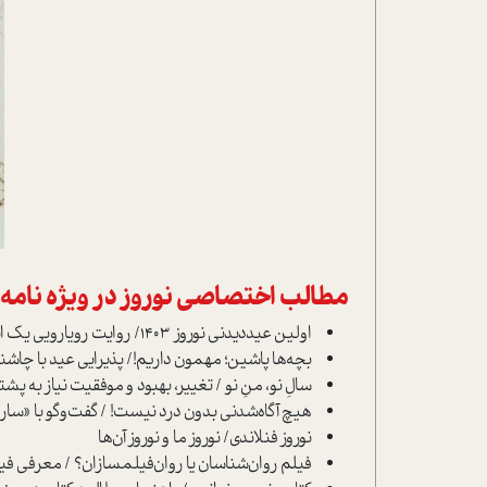
مطالب اختصاصی نوروز در ویژه نامه
اولین عید‌دیدنی نوروز 1403/ روایت رویارویی یک انسان با آدمک روانش
بچه‌ها پاشین؛ مهمون داریم!/ پذیرایی عید با چاشنی
سالِ نو، منِ نو / تغییر، بهبود و موفقیت نیاز به پشتک
هیچ آگاه‌شدنی بدون درد نیست! / گفت‌و‌گو با «سار
نوروز فنلاندی/ نوروز ما و نوروز آن‌ها
فیلم روان‌شناسان یا روان‌فیلمسازان؟ / معرفی فی