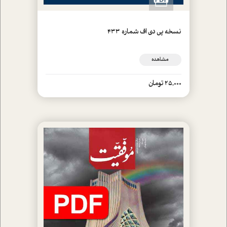
نسخه پي دي اف شماره 433
مشاهده
25,000 تومان