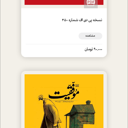
نسخه پي دي اف شماره 450
مشاهده
90,000 تومان