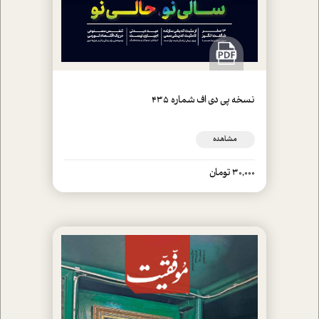
نسخه پي دي اف شماره 435
مشاهده
30,000 تومان