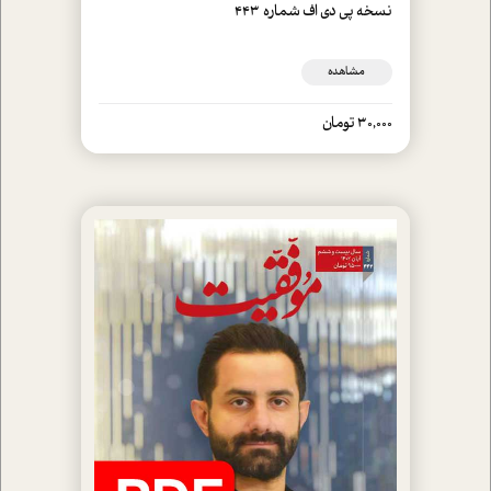
نسخه پي دي اف شماره 443
مشاهده
30,000 تومان