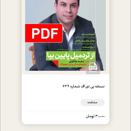
نسخه پي دي اف شماره 439
مشاهده
30,000 تومان