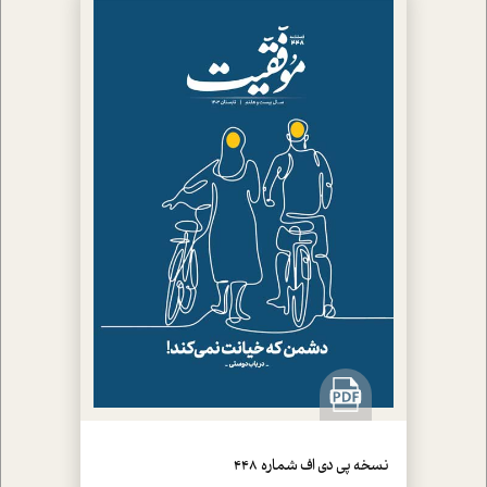
نسخه پي دي اف شماره 448