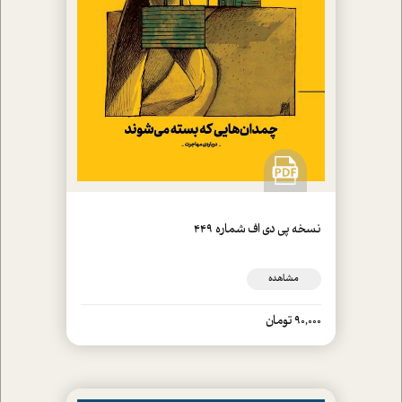
نسخه پي دي اف شماره 449
مشاهده
90,000 تومان