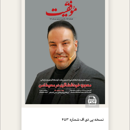
نسخه پي دي اف شماره 453