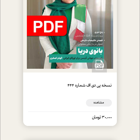
نسخه پي دي اف شماره 444
مشاهده
30,000 تومان