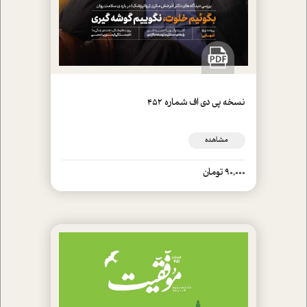
نسخه پي دي اف شماره 452
مشاهده
90,000 تومان