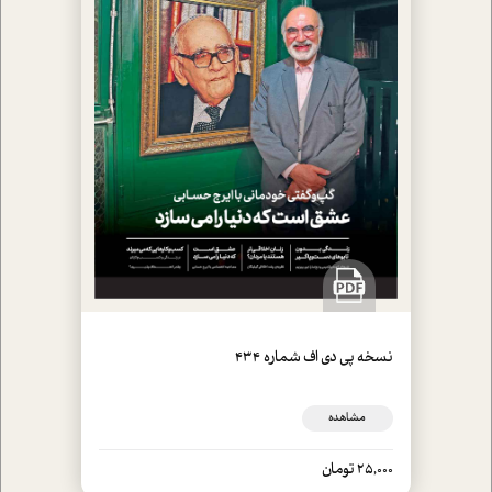
نسخه پي دي اف شماره 434
مشاهده
25,000 تومان