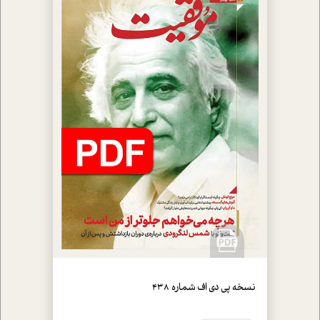
نسخه پي دي اف شماره 438