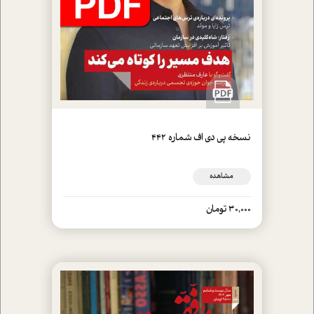
نسخه پي دي اف شماره 442
مشاهده
30,000 تومان