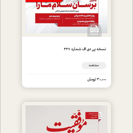
نسخه پي دي اف شماره 447
مشاهده
30,000 تومان