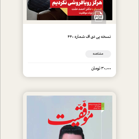
نسخه پي دي اف شماره 440
مشاهده
30,000 تومان