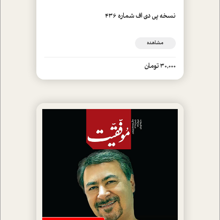
نسخه پي دي اف شماره 436
مشاهده
30,000 تومان