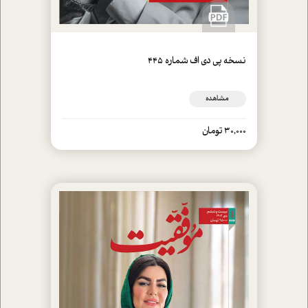
نسخه پي دي اف شماره 445
مشاهده
30,000 تومان