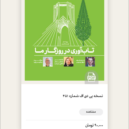
نسخه پي دي اف شماره 451
مشاهده
90,000 تومان