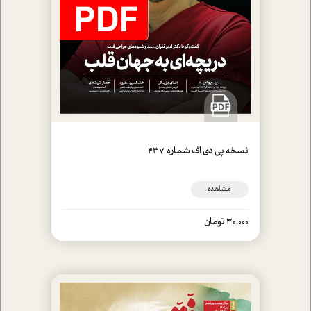
نسخه پي دي اف شماره 437
مشاهده
30,000 تومان