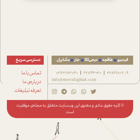
فیدیبو
طاقچه
دیجی‌کالا
جار
مگ‌ایران
دسترسی سریع
22861807-9
22843030
02122183030
تماس با ما
|
|
info@movafaghiat.com
درباره‌ی ما
تعرفه تبلیغات
© کلیه حقوق مادی و معنوی این وب‌سایت متعلق به
مجله‌ی موفقیت
است