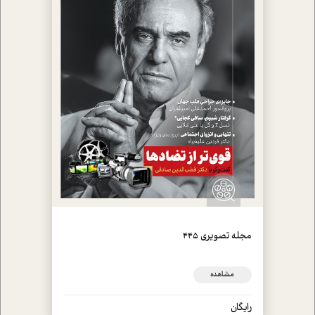
مجله تصويري 445
مشاهده
رایگان