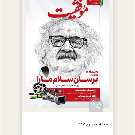
مجله تصويري 447