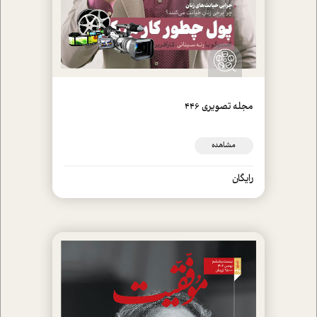
مجله تصويري 446
مشاهده
رایگان