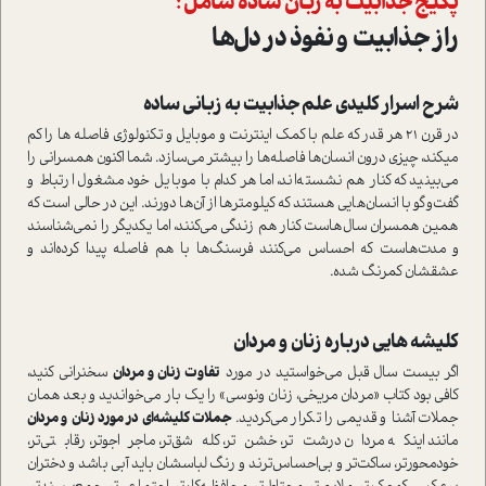
پکیج جذابیت به زبان ساده شامل :
راز جذابیت و نفوذ در دل‌ها
شرح اسرار کلیدی علم جذابیت به زبانی ساده
در قرن 21 هر قدر که علم با کمک اینترنت و موبایل و تکنولوژی فاصله ها را کم
می­کند، چیزی درون انسان‌ها فاصله‌ها را بیشتر می‌سازد. شما اکنون همسرانی را
می‌بینید که کنار هم نشسته‌اند، اما هر کدام با موبایل خود مشغول ارتباط و
گفت‌و‌گو با انسان‌هایی هستند که کیلومترها از آن‌ها دورند. این در حالی است که
همین همسران سال‌هاست کنار هم زندگی می‌کنند، اما یکدیگر را نمی‌شناسند
و مدت‌هاست که احساس می‌کنند فرسنگ‌ها با هم فاصله پیدا کرده‌اند و
عشقشان کمرنگ شده.
کلیشه هایی درباره زنان و مردان
اگر بیست سال قبل می‌خواستید در مورد
تفاوت زنان و مردان
سخنرانی کنید،
کافی بود کتاب «مردان مریخی، زنان ونوسی» را یک بار می‌خواندید و بعد همان
جملات آشنا و قدیمی را تکرار می‌کردید.
جملات کلیشه‌­ای در مورد زنان و مردان
مانند اینکه مردان درشت‌تر، خشن‌تر، کله‌شق‌تر، ماجراجوتر، رقابتی‌تر،
خود‌محورتر، ساکت‌تر و بی‌احساس‌ترند و رنگ لباسشان باید آبی باشد و دختران