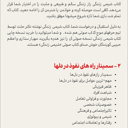
کتاب شیمی زندگی راز زندگی سالم و طبیعی و مثبت را در اختیار شما قرار
می‌دهد. کافی است حوصله کرده و خواندن یا شنیدن آن را ادامه دهید. کتاب که
تمام شد، بازی شما تازه شروع میشود! موفق باشید.
به دليل استقبال و درخواست شما، کتاب شیمی زندگی نوشته دکتر حلت توسط
تيم حرفه­اي موج کتاب صوتي هم شده . و شما مي­توانيد با خريد نسخه چاپي
کتاب شیمی زندگی، نسخه صوتي آن را نیز هديه بگيريد. مهيار ستاري و اعظم
حبيبي گويندگان خوش صداي کتاب صوتي «شیمی زندگی» هستند
2 - سمینار راه های نفوذ در دلها
سمینار رازهای نفوذ در دل‌ها
مهم¬ترین عوامل برای نفوذ در دل‌ها
ظاهر فیزیکی
شباهت افراد
مجاورت و فراوانی تعامل
خصوصیات شخصی
تاثیراجتماعی و فرهنگی
شیمی و بیولوژی
رفتارها و تعاملات اجتماعی