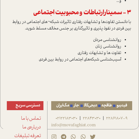
و...
3 - سمینارارتباطات و محبوبیت اجتماعی
با دانستن تفاوت‌ها و تشابهات رفتاری تاثیرات شبکه¬های اجتماعی در روابط
بین فردی در نفوذ پذیری و تاثیرگذاری بر جنس مخالف مسلط شوید.
روانشناسی مردان
روانشناسی زنان
تفاوت ‌ها و تشابهات رفتاری
آسیب‌شناسی شبکه‌های اجتماعی در روابط بین فردی
فیدیبو
طاقچه
دیجی‌کالا
جار
مگ‌ایران
دسترسی سریع
22861807-9
22843030
02122183030
تماس با ما
|
|
info@movafaghiat.com
درباره‌ی ما
تعرفه تبلیغات