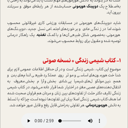
است که اگر بتواند به دانش هورمون‌های مهم دست یابد، می‌تواند به‌راحتی با
به‌اصطلاح یک
دوپینگ هورمونی
حساب‌شده، از هر رابطه‌ای موفق و سربلند
بیرون آید.
شاید دوپینگ‌های هورمونی در مسابقات ورزشی کاری غیر‌قانونی محسوب
شوند، اما در زندگی عادی و برخوردهای اجتماعی نسل جدید، دوپینگ‌های
هورمونی، به‌خصوص شکل طبیعی آن‌ها و با کمک
تغذیه
، یک راهکار درمانی
توصیه شده و مقبول برای روابط محسوب می‌شوند.
1- کتاب شیمی زندگی + نسخه صوتی
موضوع این کتاب ، شیمی زندگی است و در آن حداقل اطلاعات عمومی لازم برای
شناخت هورمون‌های اساسی و موثر روی عملکرد طبیعی اندام‌های بدن و
همچنین مولکول‌های شیمیایی شادی‌بخش و آرام‌بخش معروف به
انتقال‌دهنده‌های عصبی مغز، در اختیار شما قرار داده می‌شود. در کتاب شیمی
زندگی تالیف دکتر حلت از تفاوت‌های بین زنان و مردان هم فراوان صحبت شده،
اما هدف کتاب شیمی زندگی اصلا بیان این تفاوت‌ها نبوده است، چرا که با تسلط
به دانش
هورمون‌درمانی
، هر تفاوتی به‌راحتی قابل رفع و قابل عبور خواهد شد.