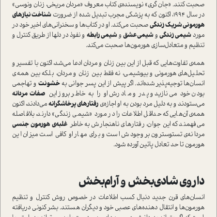
صحبت کنند. «جان گری» نویسنده‌ی کتاب معروف «مردان مریخی، زنان ونوسی»
در سال ۱۹۹۴، اکنون که به پزشکی مجرب تبدیل شده از ضرورت
شناخت نیازهای
هورمونی شریک زندگی
صحبت می‌کند. او در کتاب‌ها و سخنرانی‌های اخیر خود در
مورد
شیمی زندگی
و
شیمی عشق
و
شیمی رابطه
و نفوذ در دل­ها از طریق کنترل و
تنظیم و متعادل‌سازی هورمون‌ها صحبت می‌کند.
همه‌ی تفاوت‌هایی که قبل از این بین زنان و مردان ادعا می‌شد، اکنون با تفسیر و
تحلیل‌های هورمونی و بیوشیمی، نه فقط بین زنان و مردان، بلکه بین همه‌ی
انسان‌ها توجیه‌پذیر شده‌اند. اگر پیش از این پسر جوانی به
خشونت
و تهاجمی
بودن خود می‌نازید و پدر و مادرش او را به خاطر بروز این
صفات مردانه
می‌ستودند و به دلیل مرد بودن به او اجازه‌ی
رفتارهای پرخاشگرانه
می‌دادند، اکنون
همه‌ی آن‌هایی که حداقل اطلاعات را در مورد «شیمی زندگی» دارند، بلافاصله
می‌فهمند که این جوان، رفتارهای ناهنجارش به خاطر
غلبه‌ی هورمون جنسی
مردانه‌ی تستوسترون بر وجودش است و برای مهار او کافی است میزان این
هورمون تا حد تعادل پائین آورده شود.
داروی شادی‌بخش و آرام‌بخش
انسان‌های قرن جدید دنبال کسب اطلاعات در خصوص روش کنترل و تنظیم
هورمون‌ها و انتقال دهنده‌های عصبی خود و دیگران هستند. بشر کنونی دریافته