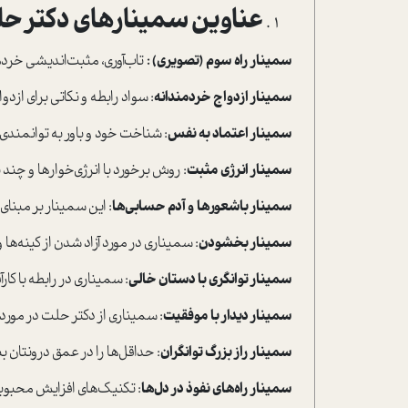
عناوین سمینارهای دکتر ح
سمینار راه سوم (تصویری) :
تاب‌آوري، مثبت‌انديشي خردم
سمینار ازدواج خردمندانه
: سواد رابطه و نکاتی برای ازد
سمینار اعتماد به نفس
: شناخت خود و باور به توانمندی
سمینار انرژی مثبت
: روش برخورد با انرژی‌خوارها و چند 
سمینار باشعورها و آدم حسابی‌ها
: این سمینار بر مبنا
سمینار بخشودن
: سمیناری در مورد آزاد شدن از کینه‌ه
سمینار توانگری با دستان خالی
: سمیناری در رابطه با کار
سمینار دیدار با موفقیت
: سمیناری از دکتر حلت در مور
سمینار راز بزرگ توانگران
: حداقل‌ها را در عمق درونتان بب
سمینار راه‌های نفوذ در دل‌ها
: تکنیک‌های افزایش محبوبی