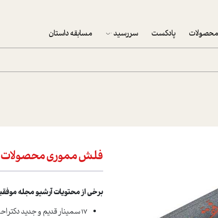
حصولات
پادکست
سررسید
مسابقه داستان
سررسید 1403
سفارش شرکتی سررسید 1403
پکيج نوروزي موفقيت
تقویم رومیزی
تقویم دیواری
فلش مموری محصولات 
برخی از محتویات آرشیو مجله موفقی
17 سمینار قدیم و جدید دکتراحمد حلت با موضوعات متنوع