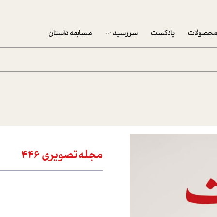
حصولات
پادکست
سررسید
مسابقه داستان
سررسید 1403
سفارش شرکتی سررسید 1403
پکيج نوروزي موفقيت
تقویم رومیزی
تقویم دیواری
مجله تصويري 446