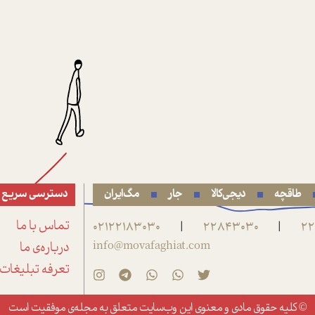
طاقچه
دیجی‌کالا
جار
مگ‌ایران
دسترسی سریع
22
22843030
02122183030
تماس با ما
|
|
info@movafaghiat.com
درباره‌ی ما
تعرفه تبلیغات
© کلیه حقوق مادی و معنوی این وب‌سایت متعلق به
مجله‌ی موفقیت
است