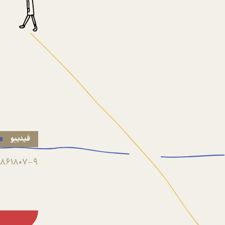
فیدیبو
861807-9