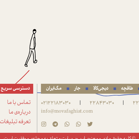
طاقچه
دیجی‌کالا
جار
مگ‌ایران
دسترسی سریع
22
22843030
02122183030
تماس با ما
|
|
info@movafaghiat.com
درباره‌ی ما
تعرفه تبلیغات
© کلیه حقوق مادی و معنوی این وب‌سایت متعلق به
مجله‌ی موفقیت
است