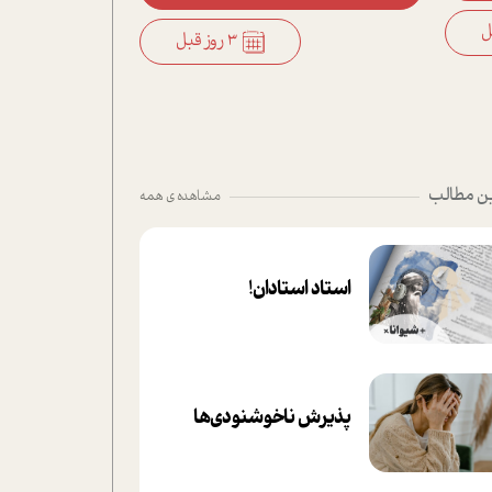
3 روز قبل
ن مطالب
مشاهده ی همه
استاد استادان!
پذیرش ناخوشنودی‌ها