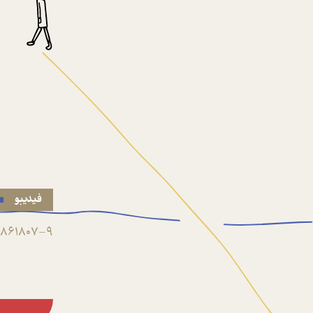
فیدیبو
861807-9