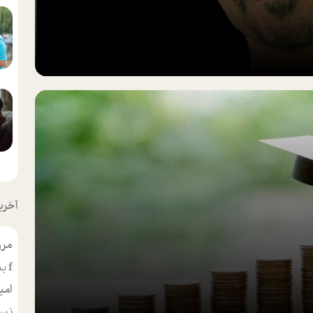
آخرین
مرو
f
بس
امی
نسر