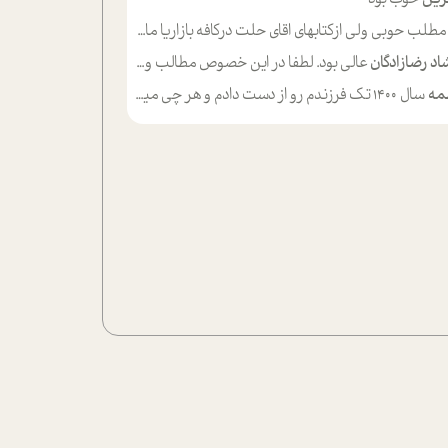
لب حوبی ولی ازکتابهای اقای حلت درکافه بازاریا مایکت میزاشتن رایگان خوب بود ولی هرکدام خلاصه شده ش تومجله از طریق سایت هم خوبه اینکه درزیر اخرصفحه گذاشته شده خب ادم خبره میره نصب میکنه میخونه ولی هرکسی گوشیش ظرفیتش نداره باتشکر
اد رضازادگان
عالی بود. لطفا در این خصوص مطالب و مثال های بیشتر ی ارایه دهید
مه
سال ۱۴۰۰ تک فرزندم رو از دست دادم و هر چی میگذره حالم بدتر میشه و دلتنگتر تنایی رو ترجیح دادم و معاشرت برام سخت شده