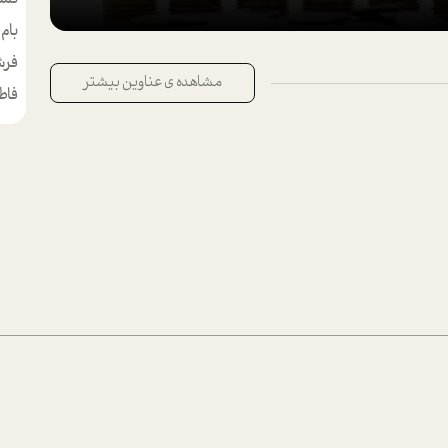
بام
مط
فرش
مشاهده ی عناوین بیشتر
فاط