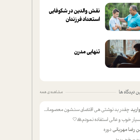
نقش والدین در شکوفا‌یی
ا‌ستعداد فرزندان‌
تنهایی مدرن
 دیدگاه ها
مشاهده ی همه
ارید
چقدر بد نوشتی هی اقتضای سنشون معصومانه این اون خلی؟نکنه تا چهل سالگی پوشکت میکردن و شیر میخوردی که به اینا میگی کودک
یار خوب و عالی استفاده نمودم🙏🤍
ن رضا مهربانی
دوره
ین
خوب بود