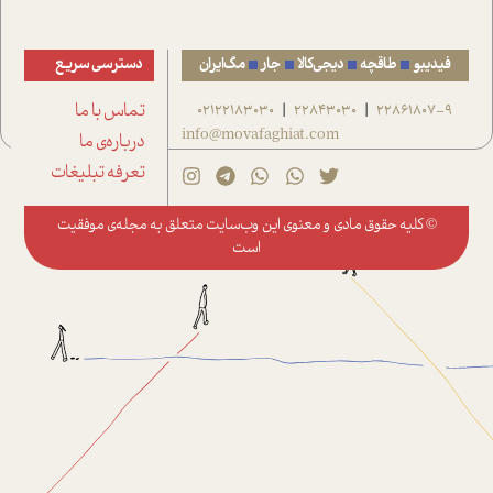
فیدیبو
طاقچه
دیجی‌کالا
جار
مگ‌ایران
دسترسی سریع
22861807-9
22843030
02122183030
تماس با ما
|
|
info@movafaghiat.com
درباره‌ی ما
تعرفه تبلیغات
© کلیه حقوق مادی و معنوی این وب‌سایت متعلق به
مجله‌ی موفقیت
است