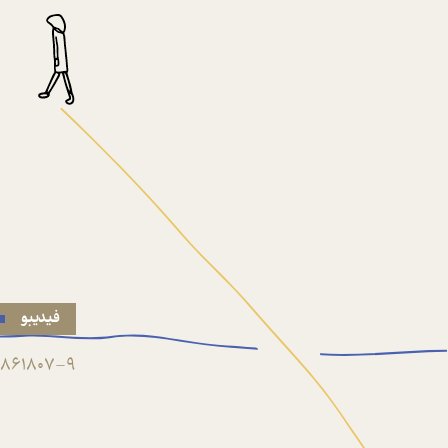
فیدیبو
861807-9