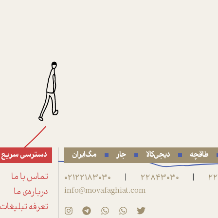
طاقچه
دیجی‌کالا
جار
مگ‌ایران
دسترسی سریع
22
22843030
02122183030
تماس با ما
|
|
info@movafaghiat.com
درباره‌ی ما
تعرفه تبلیغات