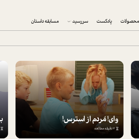
حصولات
پادکست
سررسید
مسابقه داستان
سررسید 1403
سفارش شرکتی سررسید 1403
پکيج نوروزي موفقيت
تقویم رومیزی
تقویم دیواری
وای! مُردم از استرس!
7 دقیقه مطالعه