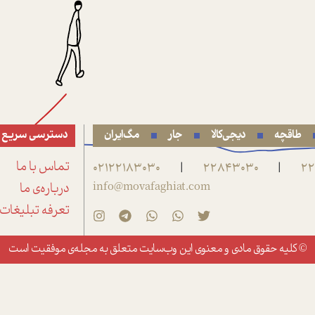
طاقچه
دیجی‌کالا
جار
مگ‌ایران
دسترسی سریع
22
22843030
02122183030
تماس با ما
|
|
info@movafaghiat.com
درباره‌ی ما
تعرفه تبلیغات
© کلیه حقوق مادی و معنوی این وب‌سایت متعلق به
مجله‌ی موفقیت
است