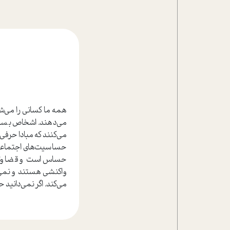
همه ما كساني را مي‌شن
مي‌دهند. اشخاص بسيا
مي‌كنند كه مبادا حرفي ب
حساسيت‌هاي اجتماعي ر
حساس است و قضاوتشا
واكنشي هستند و نمي‌ت
مي‌كند. اگر نمي‌دانيد