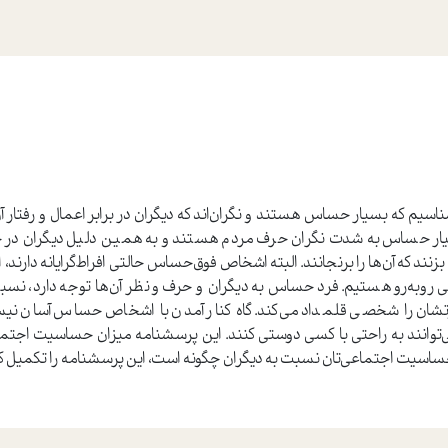
اسيم كه بسيار حساس هستند و نگران‌اند كه ديگران در برابر اعمال و رفتار 
ر حساس به شدت نگران حرف مردم هستند و به همين دليل ديگران در حض
زنند كه آن‌ها را برنجانند. البته اشخاص فوق‌حساس حالتي افراط‌گرايانه دارند، اما 
وبه‌رو هستيم. فرد حساس به ديگران و حرف و نظر آن‌ها توجه دارد، نسبت
ن را شخصي قلمداد مي‌كند. گاه كنار آمدن با اشخاص حساس آسان نيست.
وانند به راحتي با كسي دوستي كنند. اين پرسشنامه ميزان حساسيت اجتماعي
 حساسيت اجتماعي‌تان نسبت به ديگران چگونه است، این پرسشنامه را تكميل ك