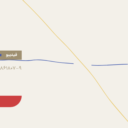
فیدیبو
861807-9