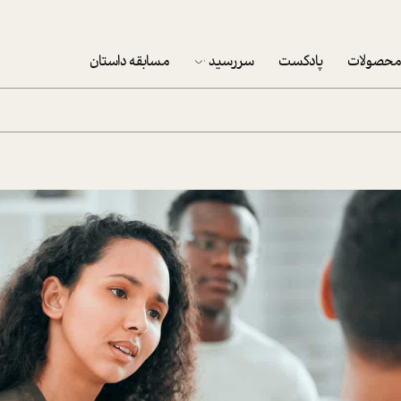
حصولات
پادکست
سررسید
مسابقه داستان
سررسید 1403
سفارش شرکتی سررسید 1403
پکيج نوروزي موفقيت
تقویم رومیزی
تقویم دیواری