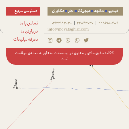
فیدیبو
طاقچه
دیجی‌کالا
جار
مگ‌ایران
دسترسی سریع
22861807-9
22843030
02122183030
تماس با ما
|
|
info@movafaghiat.com
درباره‌ی ما
تعرفه تبلیغات
© کلیه حقوق مادی و معنوی این وب‌سایت متعلق به
مجله‌ی موفقیت
است