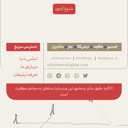
فیدیبو
طاقچه
دیجی‌کالا
جار
مگ‌ایران
دسترسی سریع
22861807-9
22843030
02122183030
تماس با ما
|
|
info@movafaghiat.com
درباره‌ی ما
تعرفه تبلیغات
© کلیه حقوق مادی و معنوی این وب‌سایت متعلق به
مجله‌ی موفقیت
است