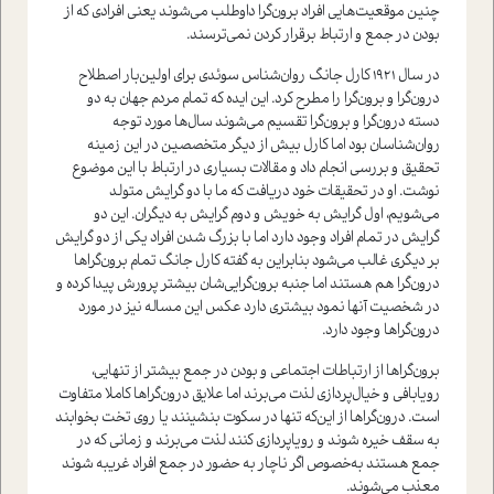
چنین موقعیت‌هایی افراد برون‌گرا داوطلب می‌شوند یعنی افرادی که از
بودن در جمع و ارتباط برقرار کردن نمی‌ترسند.
در سال 1921 کارل جانگ روان‌شناس سوئدی برای اولین‌بار اصطلاح
درون‌گرا و برون‌گرا را مطرح کرد. این ایده که تمام مردم جهان به دو
دسته درون‌گرا و برون‌گرا تقسیم می‌شوند سال‌ها مورد توجه
روان‌شناسان بود اما کارل بیش از دیگر متخصصین در این زمینه
تحقیق و بررسی انجام داد و مقالات بسیاری در ارتباط با این موضوع
نوشت. او در تحقیقات خود دریافت که ما با دو گرایش متولد
می‌شویم، اول گرایش به خویش و دوم گرایش به دیگران. این دو
گرایش در تمام افراد وجود دارد اما با بزرگ شدن افراد یکی از دو گرایش
بر دیگری غالب می‌شود بنابراین به گفته کارل جانگ تمام برون‌گراها
درون‌گرا هم هستند اما جنبه برون‌گرایی‌شان بیشتر پرورش پیدا کرده و
در شخصیت آنها نمود بیشتری دارد عکس این مساله نیز در مورد
درون‌گراها وجود دارد.
برون‌گراها از ارتباطات اجتماعی و بودن در جمع بیشتر از تنهایی،
رویابافی و خیال‌پردازی لذت می‌برند اما علایق درون‌گراها کاملا متفاوت
است. درون‌گراها از این‌که تنها در سکوت بنشینند یا روی تخت بخوابند
به سقف خیره شوند و رویاپردازی کنند لذت می‌برند و زمانی که در
جمع هستند به‌خصوص اگر ناچار به حضور در جمع افراد غریبه شوند
معذب می‌شوند.