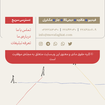
فیدیبو
طاقچه
دیجی‌کالا
جار
مگ‌ایران
دسترسی سریع
22861807-9
22843030
02122183030
تماس با ما
|
|
info@movafaghiat.com
درباره‌ی ما
تعرفه تبلیغات
© کلیه حقوق مادی و معنوی این وب‌سایت متعلق به
مجله‌ی موفقیت
است