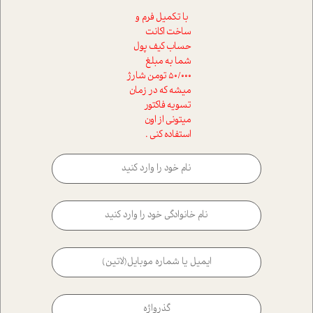
با تکمیل فرم و
ساخت اکانت
حساب کیف پول
شما به مبلغ
50/000 تومن شارژ
میشه که در زمان
تسویه فاکتور
میتونی از اون
استفاده کنی .