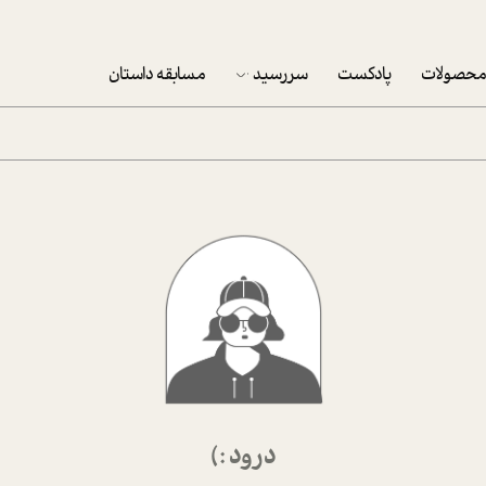
حصولات
پادکست
سررسید
مسابقه داستان
سررسید 1403
سفارش شرکتی سررسید 1403
پکيج نوروزي موفقيت
تقویم رومیزی
تقویم دیواری
درود :)