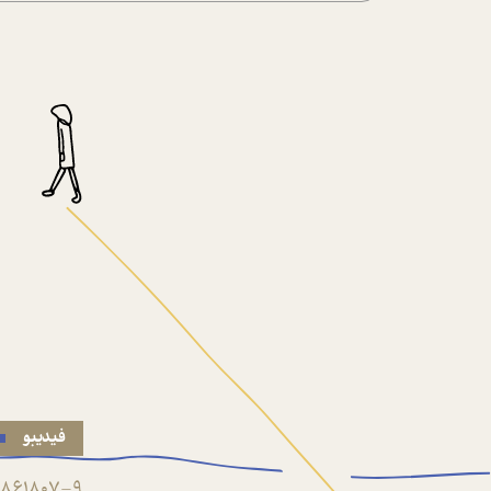
فیدیبو
861807-9