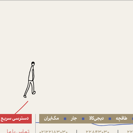
طاقچه
دیجی‌کالا
جار
مگ‌ایران
دسترسی سریع
22
22843030
02122183030
تماس با ما
|
|