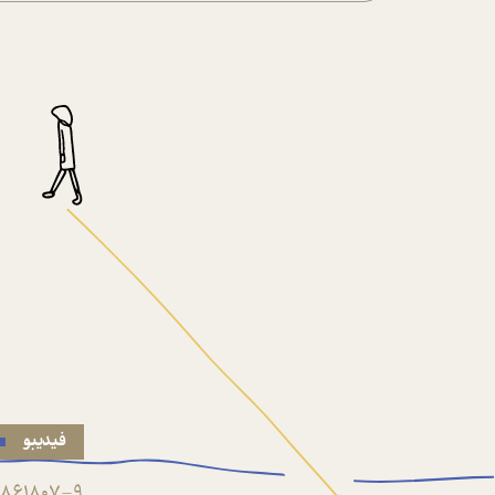
فیدیبو
861807-9