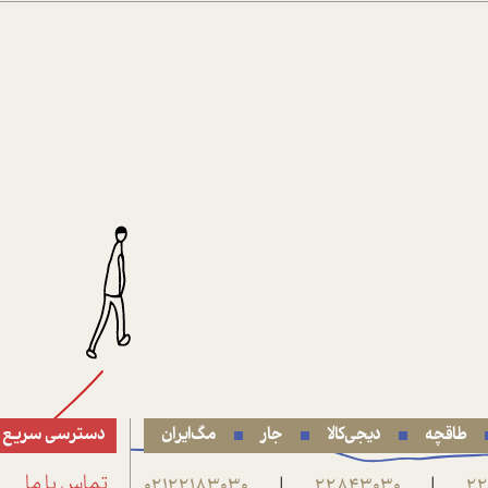
طاقچه
دیجی‌کالا
جار
مگ‌ایران
دسترسی سریع
22
22843030
02122183030
تماس با ما
|
|