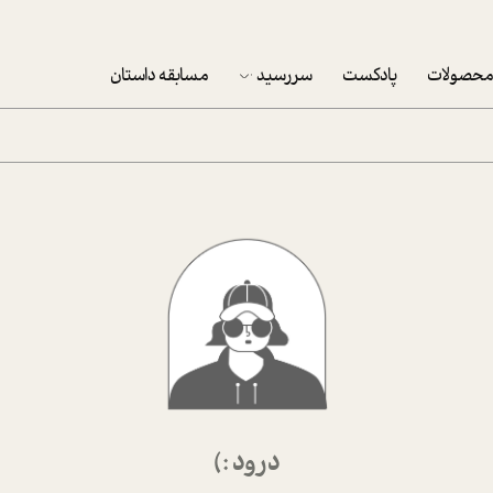
حصولات
پادکست
سررسید
مسابقه داستان
سررسید 1403
سفارش شرکتی سررسید 1403
پکيج نوروزي موفقيت
تقویم رومیزی
تقویم دیواری
درود :)