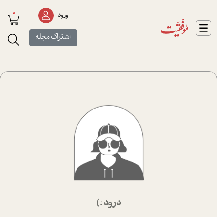
0
ورود
اشتراک مجله
درود :)