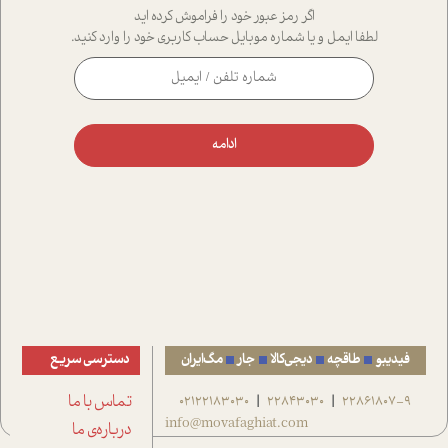
اگر رمز عبور خود را فراموش کرده اید
لطفا ایمل و یا شماره موبایل حساب کاربری خود را وارد کنید.
ادامه
فیدیبو
طاقچه
دیجی‌کالا
جار
مگ‌ایران
دسترسی سریع
22861807-9
22843030
02122183030
تماس با ما
|
|
info@movafaghiat.com
درباره‌ی ما