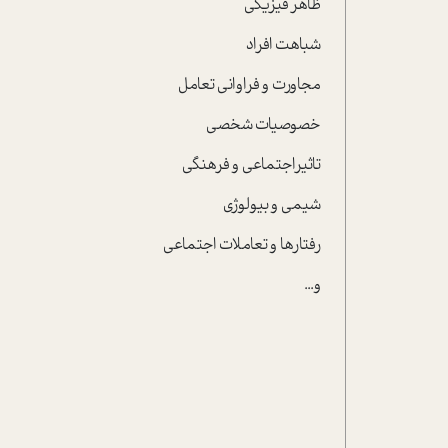
ظاهر فيزيکي
شباهت افراد
مجاورت و فراواني تعامل
خصوصيات شخصي
تاثيراجتماعي و فرهنگي
شيمي و بيولوژي
رفتارها و تعاملات اجتماعي
و...