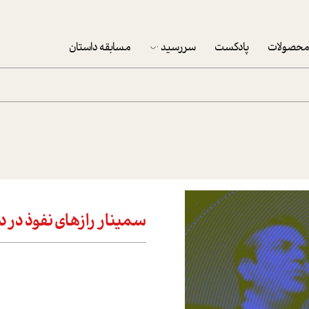
حصولات
پادکست
سررسید
مسابقه داستان
سررسید 1403
سفارش شرکتی سررسید 1403
پکيج نوروزي موفقيت
تقویم رومیزی
تقویم دیواری
سمينار رازهاي نفوذ در دل