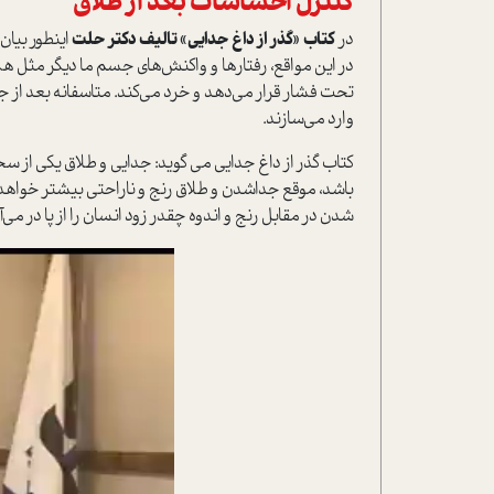
کنترل احساسات بعد از طلاق
در
کتاب «گذر از داغ جدايي» تاليف دکتر حلت
اينطور بيان
در اين مواقع، رفتارها و واکنش‌هاي جسم ما ديگر مثل ه
تحت فشار قرار مي‌دهد و خرد مي‌کند. متاسفانه بعد از
وارد مي‌سازند.
کتاب گذر از داغ جدايي مي گويد: جدايي و طلاق يکي از 
باشد، موقع جداشدن و طلاق رنج و ناراحتي بيشتر خواهد 
شدن در مقابل رنج و اندوه چقدر زود انسان را از پا در مي‌آ