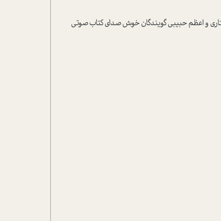
 ستاري و اعظم حبيبي گويندگان خوش صداي کتاب صوتي