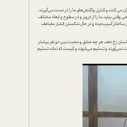
 مي کنند و کنترل واکنش‌هاي ما را در دست مي‌گيرند.
وقتي بيايد، ما را از درون و در سطوح و ابعاد مختلف
اين ساختار آسيب‌ديده و در حال شکستن فشار مضاعف
ک انسان رخ دهد. هر چه عشق و محبت بين دو نفر بيشتر
ت نمي‌آورند و تسليم مي‌شوند و کيست که نداند تسليم