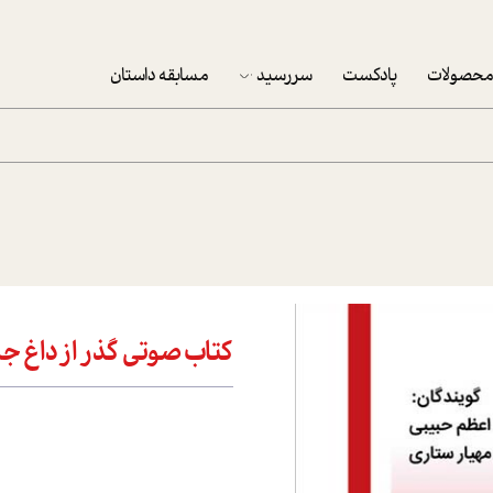
حصولات
پادکست
سررسید
مسابقه داستان
سررسید 1403
سفارش شرکتی سررسید 1403
پکيج نوروزي موفقيت
تقویم رومیزی
تقویم دیواری
کتاب صوتی گذر از داغ جد