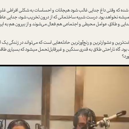
 شده که وقتي داغ جدايي غالب شود هيجانات و احساسات به شکلي افراطي غليان
ميشه نخواهد بود. درست شبيه ساختماني که از درون تخريب شود، جدايي عاطفي 
 جدايي و طلاق، عوامل محيطي و اجتماعي هم فعال مي‌شوند و از بيرون هم به 
سخت‌ترين و دشوارترين و رنج‌آورترين حادثه‌هايي است که مي‌تواند در زندگي ي
بود. گاه ناراحتي طلاق به قدري سنگين و غير‌قابل‌تحمل ميشود که بسياري طاق
ورد؟