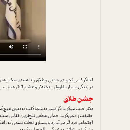
اما اگر کسي تجربه‌ي جدايي و طلاق را با همه‌ي سختي‌ها و 
در زندگي بسيار مقاوم‌تر و پخته‌تر و هشيارانه‌تر عمل م
جشن طلاق
دکتر حلت مي­گويد اگر کسي به شما گفت که بدون هيچ آ
حقيقت را نمي‌گويد. جدايي عاطفي تلخ‌ترين اتفاقي است 
اجتماعي فرد اثر مي‌گذارد و بسياري اوقات کساني که راهکا
و ديگر نمي‌توانند به زندگي سالم قبل برگردند.