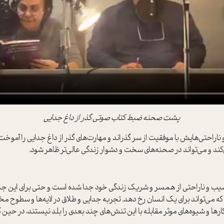
پشت صحنه ضبط کتاب صوتي گذر از داغ جدايي
ناراحتي‌هايش با موفقيت از سر گذراند و مهارت‌هاي گذر از داغ جدايي را آموخت، ن
ي‌کند و مي‌تواند در صحنه‌هاي سخت و دشوار زندگي عالي‌تر ظاهر شود.
سيب و ناراحتي از همسر و شريک زندگي خود جدا شده است و حتي براي اين جدا
که مي‌تواند براي يک انسان رخ دهد. تجربه جدايي و طلاق در لايه‌ها و سطوح 
رها و شيوه‌هاي موثر مقابله با اين تنش‌هاي چند بعدي را بلد نيستند، در حين گ