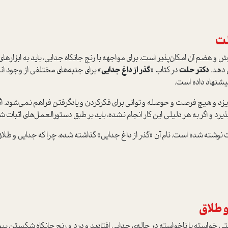
لت
و هضم آن امکان‌پذير است. براي مواجهه با رنج جانکاه جدايي، بايد به ابزارهاي
 دهد.
دکتر حلت
در کتاب «
گذر از داغ جدايي
» براي جنبه‌هاي مختلفي از وجود 
پيشنهاد داده است.
د و هيچ فرصت و حوصله و تواني براي فکر‌کردن و يادگرفتن فراهم نمي‌شود. اگر
د و اگر به هر دليلي اين کار انجام نشده، بايد بر طبق دستورالعمل‌هاي اثبات ش
وشته شده است. نام آن «گذر از داغ جدايي» گذاشته شده، چرا که جدايي و طلاق 
 طلاق
 خواسته يا ناخواسته در چاله‌ي جدايي افتاديد و درد و رنج جانکاه شکستن پيوند