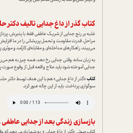
کتاب گذر از داغ جدايي تاليف دکتر ح
غلبه بر رنج جدايي از شريک عاطفي فقط با پذيرش، پردازش 
مراحل، قدرت مقاومت و تحمل پريشاني را در ما افزايش
مي‌بيند، راهکارهاي مداخله‌اي و مقابله‌اي کارآمد و موثري 
به زبان ساده، وقتي جدايي رخ دهد، همه چيز به هم مي‌ريز
جدايي آموخته شود بايد علاج واقعه قبل از وقوع صورت پذير
کتاب
«گذر از داغ جدايي» هم با اين هدف توسط دکتر حلت ن
سوگواري پرداخت. بايد از اين چاله عبور کرد.
بازسازي زندگي بعد از جدايي عاطفي و
کتاب صوتي «گذر از داغ جدايي» به شما ياد مي‌دهد که وقتي