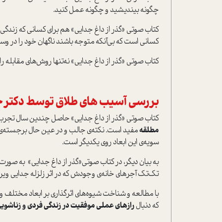
چگونه بينديشيد و چگونه عمل کنيد.
کتاب صوتي «گذر از داغ جدايي» هم براي کساني که زندگي ز
کساني است که بي‌آنکه متوجه باشند ناگهان خود را در وس
کتاب صوتي «گذر از داغ جدايي» نه‌تنها روش‌هاي مقابله ر
بررسي آسيب هاي طلاق توسط دکتر 
کتاب صوتي «گذر از داغ جدايي» حاصل چندين سال تجربه
مطلقه
مفيد است. نکته‌ي جالب و در عين حال برجسته‌ي 
سويه‌ي اين ابعاد روي يکديگر است.
به بيان ديگر، در کتاب صوتي«گذر از داغ جدايي» به صورت ر
تک‌تک آجرهاي خانه‌ي وجودش که در اثر زلزله جدايي ويران
با مطالعه‌ و شناخت شيوه‌هاي اثر‌گذاري بر ابعاد مختلف و
که دنبال
رازهاي عملي موفقيت در زندگي فردي و زناشوي