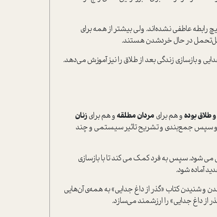
چ رابطه‌ عاطفي نشده‌اند. ولي بيشتر از همه براي
قابل‌تحمل در حال خرد‌شدن هستند.
ايي و بازسازي زندگي بعد از طلاق را نيز آموزش مي‌دهد.
 طلاق بوده
و هم براي
مردان مطلقه
و هم براي
زنان
 سپس جمع‌بندي و تشريح تاثير سيستمي و چند
ايي مي شود. سپس به فرد کمک مي کند تا با بازسازي
يد آماده شود.
اندن و شنيدن کتاب «گذر از داغ جدايي» به همه‌ي آن‌هايي
 از داغ جدايي» را ارزشمند مي‌سازد.