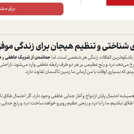
برای مشاه
ي شناختي و تنظيم هيجان براي زندگي موف
و باشکوه‌ترين اتفاقات زندگي هر شخصي است، اما
جداشدن از شريک عاطفي
و
ط
رخ مي‌دهد درد و رنج عظيمي بر هر دو طرف رابطه عاطفي وارد مي‌شود. ناراحتي
 بسياري اوقات با منِ آرماني ما زمين تا آسمان تفاوت دارد.
ميشه احتمال پايان ازدواج و آغاز جدايي عاطفي وجود دارد. اگر احتمال طلاق ن
 با طلاق نباشيم، ما را با درد و رنجي عظيم روبرو خواهد ساخت؛ درد و رنج جدايي،