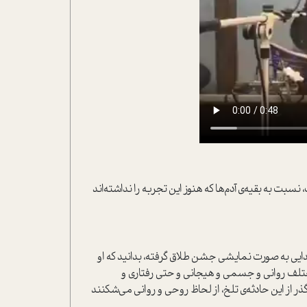
سبت به بقيه‌ي آدم‌ها که هنوز اين تجربه را نداشته‌اند
يي به صورت نمايشي جشن طلاق گرفته، بدانيد که او
مختلف رواني و جسمي و هيجاني و حتي رفتاري و
ذر از اين حادثه‌ي تلخ، از لحاظ روحي و رواني مي‌شکنند