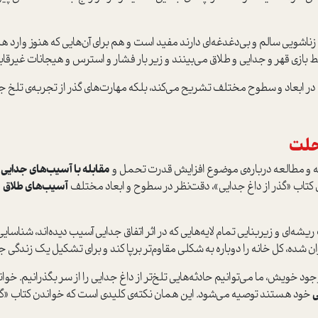
ناشويي سالم و بي‌دغدغه‌اي دارند مفيد است و هم براي آن‌هايي که هنوز وارد هي
ط بازي قهر و جدايي و طلاق مي‌بينند و زير بار فشار و استرس و هيجانات غير‌
ا در ابعاد و سطوح مختلف تشريح مي‌کند، بلکه مهارت‌هاي گذر از تجربه‌ي تلخ جد
حلت
 و مطالعه درباره‌ي موضوع افزايش قدرت تحمل و
مقابله با آسيب‌هاي جدايي و
کتاب «گذر از داغ جدايي»، دقت‌نظر در سطوح و ابعاد مختلف
آسيب‌هاي طلاق
و
يشه‌اي و زيربنايي تمام لايه‌هايي که در اثر اتفاق جدايي آسيب ديده‌اند، شناس
 شده، کل خانه را دوباره به شکلي مقاوم‌تر برپا کند و براي تشکيل يک زندگي جد
جود خويش، ما مي‌توانيم حادثه‌هايي تلخ‌تر از داغ جدايي را از سر بگذرانيم. خو
ي
خود هستند توصيه مي‌شود. اين همان نکته‌ي کليدي است که خواندن کتاب «گذر