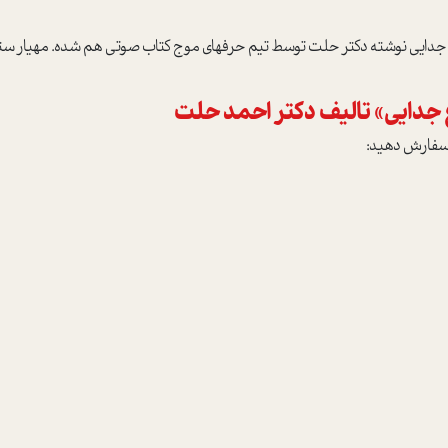
داغ جدايي نوشته دکتر حلت توسط تيم حرفه­اي موج کتاب صوتي هم شده. مهيار
جدايي» تاليف دکتر احمد حلت
ر سفارش دهيد: