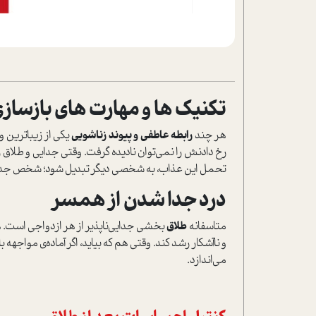
تکنيک ها و مهارت هاي بازساز
هر چند
رابطه عاطفي و پيوند زناشويي
يکي از زيباترين 
رخ دادنش را نمي‌توان ناديده گرفت. وقتي جدايي و طلاق 
تحمل اين عذاب، به شخصي ديگر تبديل شود؛ شخص جديدي که
درد جدا شدن از همسر
متاسفانه
طلاق
بخشي جدايي‌ناپذير از هر ازدواجي است. ه
و ناآشکار رشد کند. وقتي هم که بيايد، اگر آماده‌ي مواجهه
مي‌اندازد.