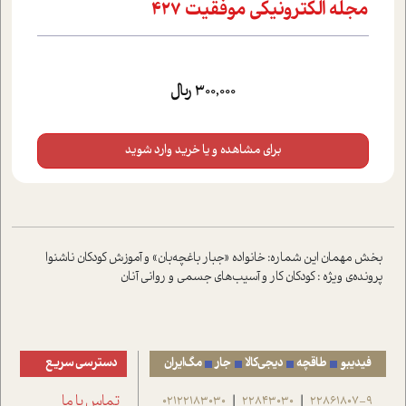
مجله الکترونیکی موفقيت 427
300,000 ریال
برای مشاهده و یا خرید وارد شوید
بخش مهمان این شماره: خانواده «جبار باغچه‌بان» و آموزش کودکان ناشنوا
پرونده‌ی ویژه : کودکان کار و آسیب‌های جسمی و روانی آنان
فیدیبو
طاقچه
دیجی‌کالا
جار
مگ‌ایران
دسترسی سریع
22861807-9
22843030
02122183030
تماس با ما
|
|