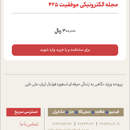
مجله الکترونیکی موفقیت 425
300,000 ریال
برای مشاهده و یا خرید وارد شوید
پرونده ویژه: نگاهی به زندگی حرفه ای اسطوره فوتبال ایران، علی دایی
فیدیبو
طاقچه
دیجی‌کالا
جار
مگ‌ایران
دسترسی سریع
22861807-9
22843030
02122183030
تماس با ما
|
|