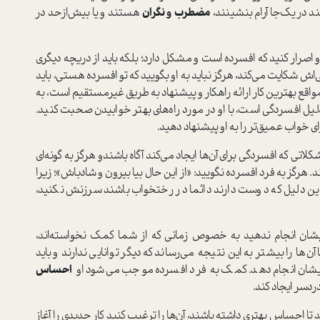
ند در یک‌جا آرام بنشینند،
مضطرب و نگران
هستند و یا بیش‌از‌حد در
او اصرار کنید که افسرده است و مشکل دارد؛ بلکه باید از دریچه دیگری
اش شکایت می‌کند، هرگز نباید به او بگویید که تو افسرده هستی، باید
واقع بهترین کار ارائه راهکار و پیشنهاد به طریق غیرمستقیم است، به
 دلیل افسردگی است، با او در مورد راه‌های بهتر خوابیدن صحبت کنید.
ی خواب عمیق‌تر را به او پیشنهاد دهید.
مشکلاتی که افسردگی برای آن‌ها ایجاد می‌کند آگاه باشندو هرگز به گونه‌ای
 هرگز به فرد افسرده نگویید: «از این حال بیا بیرون و شادباش»؛ زیرا
به این دلیل که دوست دارند دائما در رختخواب باشند سرزنش نکنید،
رایشان انجام ندهید به خصوص زمانی که از شما کمک نخواسته‌اند،
 را بیشتر به این نتیجه می‌رساند که دیگر توانایی ندارند و باید
برایشان انجام دهد. کمک به فرد افسرده موجب می‌شود او
احساس
ردسر ایجاد کند.
 تا احساس بهتری داشته باشند، آن‌ها را ترغیب کنید کار جدیدی را آغاز