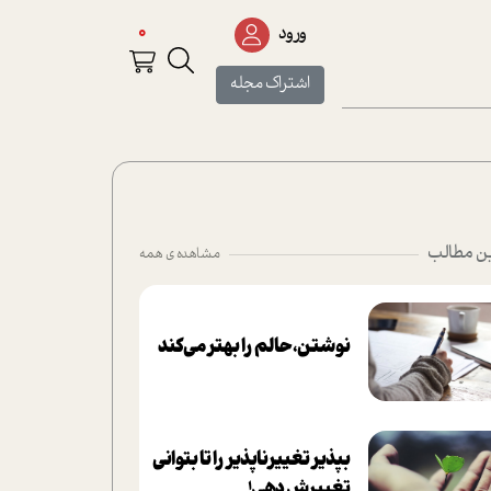
0
ورود
اشتراک مجله
ن مطالب
مشاهده ی همه
نوشتن، حالم را بهتر می‌کند
بپذير تغييرناپذير را تا بتواني
تغييرش دهي!‏