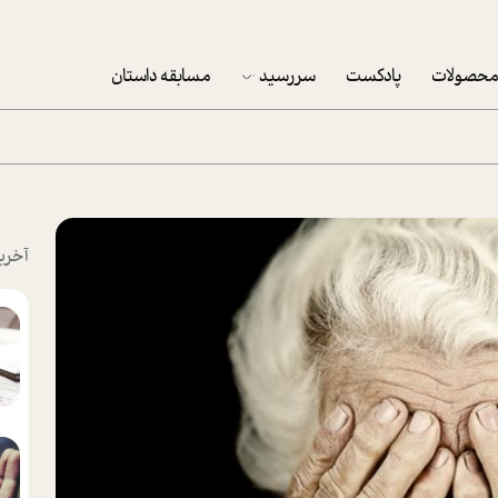
حصولات
پادکست
سررسید
مسابقه داستان
سررسید 1403
سفارش شرکتی سررسید 1403
پکيج نوروزي موفقيت
آخری
تقویم رومیزی
تقویم دیواری