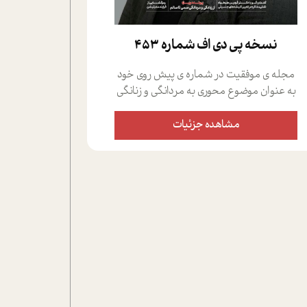
نسخه پي دي اف شماره 453
مجله ی موفقیت در شماره ی پیش روی خود
به عنوان موضوع محوری به مردانگی و زنانگی
سمی پرداخته است؛ علاوه بر این که؛ گفت و
گویی اختصاصی داشته ایم با فردین علیخواه،
مشاهده جزئیات
جامعه شناس در بخش های مختلف تلاش
کرده ایم از دریچه های گوناگون به این موضوع
مهم بپردازیم.فصل ایستگاه؛ شما را با دیدگاه
های روانشناسان و کارشناسان پیرامون
موضوع مردانگی و زنانگی سمی و نیز چالش
های پیرامون آن آشنا می کند.در بخش دو
فنجان داغ به سراغ افرادی رفته ایم که
موفقیت را در عمل به اثبات رسانده اند؛ سید
حمیدرضا محتشمی که بیست و پنجمین
سال فعالیت حرفه ای خود را در حوزه ی
کوچینگ، توسعه ی فردی و رهبری پشت سر