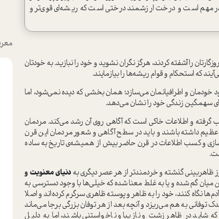
ر مهم است و درخت ارزشمند درختی است که ریشه‌ای قوی‌تر و
معرف
وزگارتان را آشفته کردند، هرگز نگران نشوید و خود را نبازید. به خودتان
‌آیند که استحکام و قوام ریشه‌ها را بیازمایند.
 خودمان و اطرافیانمان می‌سازد؛ همان بخشی که دیده نمی‌شود، اما
ای سهمگین زندگی خود را نشان می‌دهد.
 گرفته و اطلاعات خاکی است که آگاهی روی آن رشد می‌کند. مردمان
ی عظیم داشته باشند و باید در سطح آگاهی و شعور مردمان این قرن
ازی و کسب اطلاعات در قرن حاضر بیش از همیشه‌ی تاریخ به ساده
ت.
ز ظاهر‌بینی گذشته و خردمند‌تر از هر عصر دیگری به
دنیای م
عنویت و
این میان گم شده و یا به غلط معنا شده که خیلی‌ها با وجود دسترسی به
م‌ها نگاه کنند، خود را به ظاهر و پوسته ظاهری سرگرم کرده‌اند و اصلا
ک توفانی به هم می‌ریزد و آنچه بعد از هر توفان بزرگی برجا می‌ماند
 شاید در ظاهر زشت و نازیبا و ناخواستنی باشند، اما به دلیل