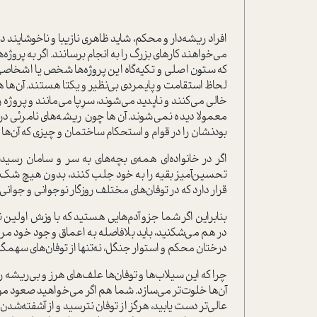
افراد ریشه‌دار و محکم، شاید ظاهری نازیبا و ناخوشایند 
می‌خواهند کارهای بزرگ را به انجام برسانند. اگر به پرو
که ستون اصلی و تکیه‌گاه این پروژه‌ها شخص یا اشخاصی
لحاظ استقامت و پایمردی بی‌نظیر و یکتا هستند. آن‌ها 
خالی می‌کنند و ناپدید می‌شوند، سرِپا می‌مانند و پروژه
معمولا دیده نمی‌شوند. آن‌ها چون ریشه‌های نامرئی د
بودنشان را در قوام و استحکام ساختمان و چیزی که آن‌ها س
اگر در خانواده‌ای همه‌ی بچه‌های به سر و سامان رسی
تحسین‌آمیز بقیه را به خود جلب کنند، بدون هیچ شک و
قرار دارد که در توفان‌های مختلف روزگار نوجوانی و جوان
بنابراین اگر شما جزو آدم‌هایی هستید که با وزش اولین 
در هم می‌شکنید، باید بلافاصله به اعماق وجود خود م
درختان محکم و استوار جنگل، نه‌تنها از توفان‌های سهمگ
چرا که این سیلاب‌ها و توفان‌ها علف‌های هرز و بی‌ریشه را 
آن‌ها خلوت‌تر می‌سازد. شما هم اگر می‌خواهید صعود موفق
عالی‌تر دست یابید، هرگز از توفان نترسید و از آشفته‌شد