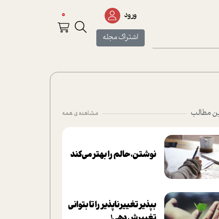
0
ورود
اشتراک مجله
ن مطالب
مشاهده ی همه
نوشتن، حالم را بهتر می‌کند
بپذير تغييرناپذير را تا بتواني
تغييرش دهي!‏