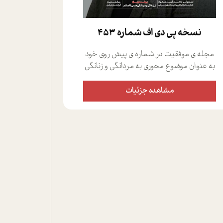
نسخه پي دي اف شماره 453
مجله ی موفقیت در شماره ی پیش روی خود
به عنوان موضوع محوری به مردانگی و زنانگی
سمی پرداخته است؛ علاوه بر این که؛ گفت و
گویی اختصاصی داشته ایم با فردین علیخواه،
مشاهده جزئیات
جامعه شناس در بخش های مختلف تلاش
کرده ایم از دریچه های گوناگون به این موضوع
مهم بپردازیم.فصل ایستگاه؛ شما را با دیدگاه
های روانشناسان و کارشناسان پیرامون
موضوع مردانگی و زنانگی سمی و نیز چالش
های پیرامون آن آشنا می کند.در بخش دو
فنجان داغ به سراغ افرادی رفته ایم که
موفقیت را در عمل به اثبات رسانده اند؛ سید
حمیدرضا محتشمی که بیست و پنجمین
سال فعالیت حرفه ای خود را در حوزه ی
کوچینگ، توسعه ی فردی و رهبری پشت سر