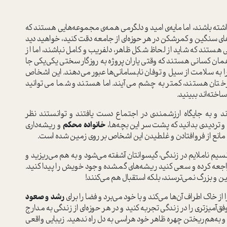
داشته باشند، اما مایه‌ی امید و دلگرمی همه‌ی مجموعه‌هایی هستند که
ژه‌های سنگین و کمرشکن در هر حوزه‌ای از جامعه دقت کنید، خواهید دید
 هستند که شاید از لحاظ شکل ظاهر، دلفریب و کامل نباشند، اما از
همان کسانی هستند که وقتی یاران پروژه به روزگار سختی یکی‌یکی جا
 را به سلامت از سیل و توفان نابسامانی‌ها عبور می‌دهند. این اشخاص
رختان هستند، کمتر به چشم می‌آیند. اما هستند و شما می‌توانید
اخته‌اند ببینید.
دند و به جایگاه ارزشمندی در اجتماع دست یافتند و توانستند نظر
 تردیدی بدانید که پشت سر این بچه‌ها،
خانواده محکم
و ریشه‌داری
ی مانع از فرو‌افتادن و غلطیدن این اشخاص بر روی زمین شده است.
نسیم ناملایم در زندگی، گیسوانتان آشفته می‌شود و به هم می‌ریزید و
راجعه کرده و سعی کنید ریشه‌های گمشده وجود خویش را پیدا کنید.
ین و بزرگ نمی‌ترسند، بلکه استقبال هم می‌کنند!
از خاک اطراف آن‌ها می‌کند و با خود می‌برد و فضا را برای
رشد و صعود
‌آمیزتری را در زندگی تجربه کنید و در هر حوزه‌ای از زندگی به مدارج
ن و به‌هم‌ریختن چهره ظاهر خود هراسی به دل راه ندهید. زیبایی واقعی