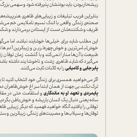
ریشه‌دار‌بودن، باید بودنشان پذیرفته شود و سهمی بزرگ 
بنابراین فریب تبلیغات و زیبایی‌های ظاهری هنرپیشه‌ها
صحنه‌ی زندگی واقعی با اندک نسیم ناملایمی خم می‌شو
ظریف و شکننده‌شان دست از ایستادن برمی‌دارند و شکست
این مطلب شاید برای خیلی‌ها خوشایند نباشد، اما می‌گ
خوش‌لباس‌ترین و خوش‌چهره‌ترین و زیباترین آدم‌ها ن
طبیعت با آن‌ها مدارا نمی‌کند و با گذشت زمان توفان زند
می‌گیرد که شاید ظاهری زشت و ناخوشایند داشته باشند
پابرجایی و کامیابی
را به کائنات ثابت می‌کنند.
اگر می‌خواهید همسری برای زندگی خود انتخاب کنید تا بتو
ترک نکند، بی‌جهت از همان ابتدا سراغ خوش‌ظاهران دمد
پایمردی و تعهد او به ماندگاری
و استقامت حتی در مقابل
ساده یعنی دنبال یک انسان با‌ریشه و خوش‌باطن بگردید
توفانی را یافتید آنگاه خواهید فهمید که دیگر زیبایی 
توفان‌ها و سیلاب‌ها و مصیبت‌های زندگی، زیباترین و س