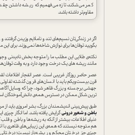
کمر می‌شکند، تازه می‌فهمیم که ریشه داشتن چقد
مقاوم‌تر داشته باشد.
اگر در زندگی‌تان نسیم‌های تند و ناملایم وزیدن گرفتند و ر
بگویید توفان‌ها برای نوازش شاخه‌ها نمی‌وزند. برای این می
نکته‌ی طلایی این مطلب ما را متوجه بخش نادیدنی وجود
مانند ریشه های یک درخت وجود دارد و به وقت توفان‌ه
عصر حاضر روزگار غریبی است. عصر انفجار اطلاعات لقب
قرن بیست‌و‌یکم باید با انسان‌های قرون گذشته تفاوت
جهشی برجسته و بزرگ ظاهر شود، چرا که وسایل آگاه‌س
ترین شکل ممکن در دسترس همه‌ی دانش‌آموختگان اس
طبق پیش‌بینی اندیشمندان بزرگ، بشر امروزی باید از مر
باطن و شعور درونی
گرایش یافته باشد. اما انگار چیزی 
دنیای اطلاعات، بیشتر از آنکه به ریشه‌ها و باطن و قلب آد
هم متوجه نیستند که همه‌ی این زیبایی‌‌های ظاهری با اند
چیزی جز درختان محکم و ریشه‌دار نیست؛ درختانی که