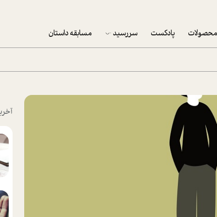
حصولات
پادکست
سررسید
مسابقه داستان
سررسید 1403
سفارش شرکتی سررسید 1403
پکيج نوروزي موفقيت
آخری
تقویم رومیزی
تقویم دیواری