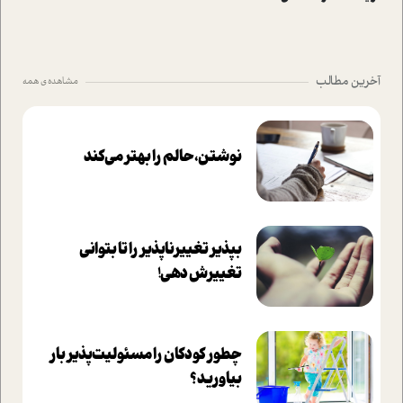
آخرین مطالب
مشاهده ی همه
نوشتن، حالم را بهتر می‌کند
بپذير تغييرناپذير را تا بتواني
تغييرش دهي!‏
چطور کودکان را مسئولیت‌پذیر بار
بیاورید؟