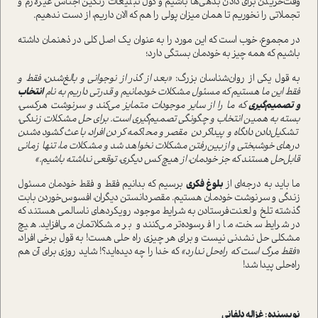
وقت‌خریدن برای دادن بدهی‌ها باشیم و گول تبلیغات رنگین اجناس غیر‌لازم و
تجملاتی را نخوریم تا همان میزان پولی را هم که الان داریم، از دست ندهیم.
در مجموع، خوب است که این مورد را به عنوان یک اصل کلی در ذهنمان داشته
باشیم که همه چیز به خودمان بستگی دارد؛
به قول یکی از روان‌شناسان بزرگ:
«بعد از گذر از نوجوانی و بالغ‌شدن، فقط و
فقط این ما هستیم که مسئول مشکلات خودمانیم و قدرتی داریم به نام
انتخاب
و تصمیم‌گیری
که ما را از سایر موجودات متمایز می‌کند و سرنوشت هرکسی،
بسته به همین انتخاب و چگونگی تصمیم‌گیری است. برای حل مشکلات زندگی،
تشکیل‌دادن دادگاه و پیدا‌کردن مقصر و محاکمه‌کردن افراد، باعث گشوده‌شدن
درهای خوشبختی و از‌بین‌رفتن مشکلات نخواهد شد و مشکلات ما، تنها زمانی
قابل‌حل هستند که جز خودمان، از هیچ کس دیگری، توقعی نداشته باشیم.»
ما باید به درجه‌ای از
بلوغ فکری
برسیم که بدانیم فقط و فقط خودمان مسئول
زندگی و سرنوشت خودمان هستیم. مقصر‌دانستن دیگران، افسوس‌خوردن بابت
گذشته تلخ و لعنت‌فرستادن به شرایط موجود، رویکردهای ناسالمی هستند که
در شرایط سخت، ما را فرسوده‌تر می‌کنند و بر مشکلاتمان می‌افزاید. هیچ
مشکلی حل نشدنی نیست و برای هر چیزی راه حلی هست! به قول برخی افراد،
«
فقط مرگ است که راه‌حل ندارد»
که خدا را چه دیده‌اید؟! شاید روزی برای آن هم
راه‌حلی پیدا شد!
نویسنده : غزاله دلفانی