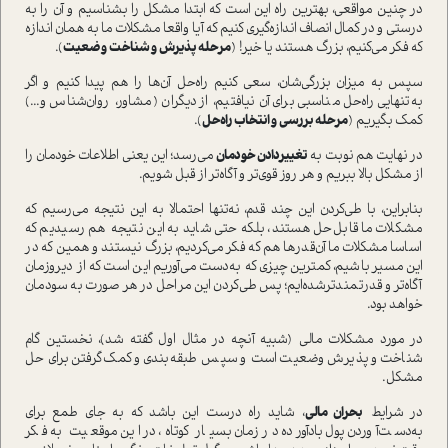
در چنین مواقعی، بهترین راه این است که ابتدا مشکل را بشناسیم و آن را به
درستی و در کمال انصاف اندازه‌گیری کنیم که آیا واقعا مشکلات ما به همان اندازه
که فکر می‌کنیم، بزرگ هستند یا خیر! (
مرحله پذیرش و شناخت وضعیت
).
سپس به میزان بزرگی‌شان، سعی کنیم راه‌حل آن‌ها را هم پیدا کنیم و اگر
به‌تنهایی راه‌حل مناسبی برای آن نیافتیم، از دیگران (مشاور، روان‌شناس و...)
کمک بگیریم (
مرحله بررسی و انتخاب راه‌حل
).
در نهایت هم نوبت به
تغییر‌دادن خودمان
می‌رسد؛ این یعنی اطلاعات خودمان را
از مشکل بالا ببریم و هر روز قوی‌تر و آگاه‌تر از قبل شویم.
بنابراین، با طی‌کردن این چند قدم، نه‌تنها احتمالا به این نتیجه می‌رسیم که
مشکلات ما قابل‌حل هستند، بلکه حتی شاید به این نتیجه هم رسیدیم که
اساسا مشکلات ما آن‌قدرها هم که فکر می‌کردیم، بزرگ نیستند و همین که در
این مسیر باشیم، کمترین چیزی که به‌دست می‌آوریم این است که از دیروزمان
آگاه‌تر و قدرتمندترشده‌ایم؛ پس طی‌کردن این مراحل در هر صورت به سودمان
خواهد بود.
در مورد مشکلات مالی (‌شبیه آنچه در مثال اول گفته شد)، نخستین گام
شناخت و پذیرش وضعیت است و سپس طبقه‌بندی و کمک‌گرفتن برای حل
مشکل.
در شرایط
بحران مالی
، شاید راه درست این باشد که به جای طمع برای
به‌دست‌آوردن پول باد‌آورده در زمان بسیار کوتاه، در این موقعیت به فکر