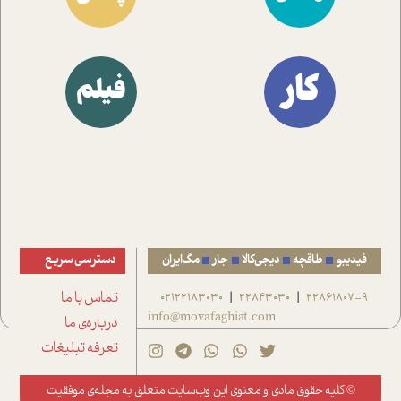
کار
فیلم
فیدیبو
طاقچه
دیجی‌کالا
جار
مگ‌ایران
دسترسی سریع
22861807-9
22843030
02122183030
تماس با ما
|
|
info@movafaghiat.com
درباره‌ی ما
تعرفه تبلیغات
© کلیه حقوق مادی و معنوی این وب‌سایت متعلق به
مجله‌ی موفقیت