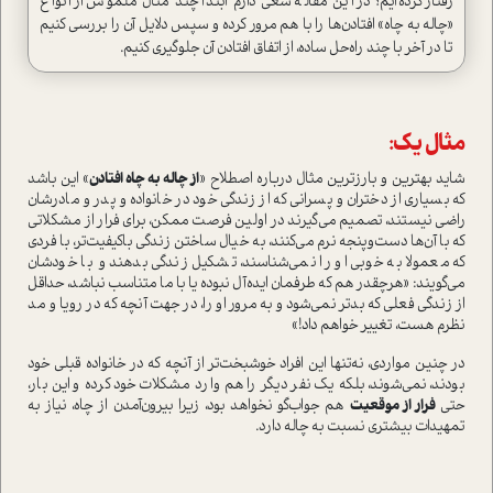
رفتار کرده‌ایم؟ در این مقاله سعی دارم ابتدا چند مثال ملموس از انواع
«چاله به چاه» افتادن‌ها را با هم مرور کرده و سپس دلایل آن را بررسی کنیم
تا در آخر با چند راه‌حل ساده، از اتفاق افتادن آن جلوگیری کنیم.
مثال یک:
شاید بهترین و بارزترین مثال درباره اصطلاح «
از چاله به چاه افتادن
» این باشد
که بسیاری از دختران و پسرانی که از زندگی خود در خانواده و پدر و مادرشان
راضی نیستند، تصمیم می‌گیرند در اولین فرصت ممکن، برای فرار از مشکلاتی
که با آن‌ها دست‌و‌پنجه نرم می‌کنند، به خیال ساختن زندگی باکیفیت‌تر، با فردی
که معمولا به خوبی او را نمی‌شناسند، تشکیل زندگی بدهند و با خودشان
می‌گویند: «هرچقدر هم که طرفمان ایده‌آل نبوده یا با ما متناسب نباشد، حداقل
از زندگی فعلی که بدتر نمی‌شود و به مرور او را، در جهت آنچه که در رویا و مد
نظرم هست، تغییر خواهم داد!»
در چنین مواردی، نه‌تنها این افراد خوشبخت‌تر از آنچه که در خانواده قبلی خود
بودند، نمی‌شوند، بلکه یک نفر دیگر را هم وارد مشکلات خود کرده و این بار،
حتی
فرار از موقعیت
هم جواب‌گو نخواهد بود، زیرا بیرون‌آمدن از چاه، نیاز به
تمهیدات بیشتری نسبت به چاله دارد.