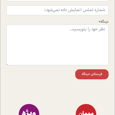
افکنده است.فصل اتاق 333 شما را پای صحبت یک تجربه ی
واقعی در ارتباط با اختلال شخصیت اسکزوئید و مشکلات و نیز
راهکارهای حل آن قرار می دهد که در اتاق درمان اتفاق افتاده
است.در فصل پایانی زیر ذره بین نیز همکاران ما تلاش کرده
دیدگاه*
اند تا در کنار مطالب سرگرمی و انگیزشی، شما را با بهترین و
موثرترین راهکارهای استفاده از هوش مصنوعی در حوزه های
مختلف کسب و کار آشنا کنند.
فرستادن دیدگاه
ویژه
مهمان