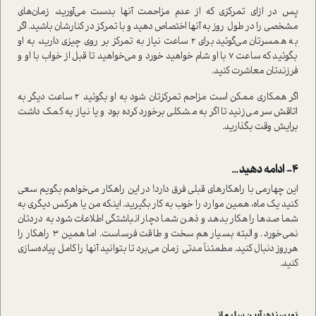
پس در ازای تمرکزی که از عدم مزاحمت آنها بدست می‌آورید، زمان‌های
مشخصی را در طول روز به آنها اختصاص دهید و با تمرکز در کنارشان باشید. اگر
به همسرتان می‌گوئید برای ۲ ساعت نیاز به تمرکز بر روی چیزی دارید، به او
بگوئید که ساعت ۷ با او شام خواهید خورد و می‌خواهید تا قبل از خواب با او و
فرزندتان معاشرت کنید.
اگر همکاری ممکن است مزاحم تمرکزتان شود به او بگوئید ۲ ساعت دیگر به
اتاقش سر می‌زنید تا اگر به مشکلی برخورد کرده بود و یا نیاز به کمک داشت
برایش وقت بگذارید.
۴- ادامه دهید…
این چهارمی با راهکارهای قبلی فرق دارد! در این راهکار می‌خواهم بگویم سعی
کنید یک ماه، همین موارد را خوب به کار بگیرید. اینکه من یا هرکس دیگری به
شما صدها راهکار بدهد و ذهن شما دچار انباشتگی اطلاعات شود به دردتان
نمی‌خورد. و البته بسیار هم سخت و طاقت فرساست. اما همین ۳ راهکار را
هرروز دنبال کنید. مطمئناً مدتی زمان می‌برد تا بتوانید آنها را کامل پیاده‌سازی
کنید.