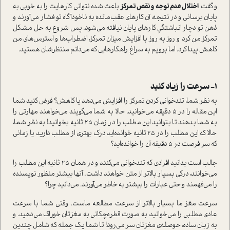
و گفت
اختلال عدم توجه و نقص تمرکز
باعث شده نتوانی کارهایت را به خوبی به
پایان برسانی و در نتیجه، آن کارهای عقب‌مانده به ناخودآگاه تو فشار می‌آورند و
ذهن تو دچار انباشتگیِ کارهای پایان نیافته می‌شود. پس شروع به حل مشکل
تمرکز من کرد و روز به روز با افزایش میزان تمرکز، اضطراب‌ها و استرس‌های من
کاهش پیدا کرد. اما برویم به سراغ راهکارهایی که می‌دانم منتظرشان هستید.
۱- سرعت را زیاد کنید
به نظر شما، تندخوانی کردن تمرکز را افزایش می‌دهد یا کاهش؟ فرض کنید شما
این مقاله را در ۵ دقیقه می‌خوانید. حالا به شما می‌گویند می‌خواهند مهارتی را
به شما بدهند تا بتوانید این مطلب را در زمان ۲۵ ثانیه بخوانید! به نظر شما،
حالا که این مطلب را در ۲۵ ثانیه خوانده‌اید درک بهتری از مطلب دارید یا زمانی
که سر فرصت در ۵ دقیقه آن را خوانده‌اید؟
جالب است بدانید افرادی که تندخوانی می‌کنند و در همان ۲۵ ثانیه این مطلب را
می‌خوانند، درکی بسیار بالاتر از متن خواهند داشت. آنها بیشتر منظور نویسنده
را می‌فهمند و حتی عبارات را بیشتر به خاطر می‌آورند. می‌دانید چرا؟
سرعت مغز ما بسیار بالاتر از سرعت مطالعه ماست. وقتی شما با سرعت
عادی مطلبی را می‌خوانید، به صورت قطره‌چکانی به مغزتان خوراک می‌دهید. و
به زبان ساده، حوصله‌ی مغزتان سر می‌رود! تا شما یک جمله که شامل چندین