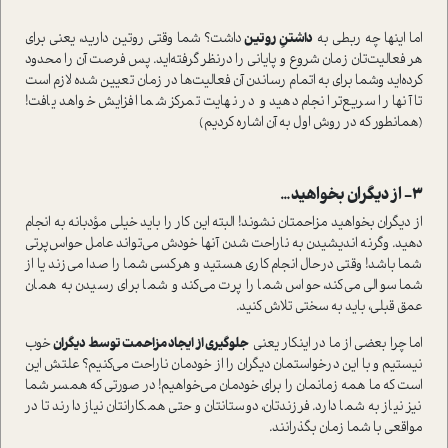
اما اینها چه ربطی به
داشتنِ روتین
داشت؟ شما وقتی روتین دارید، یعنی برای
هر فعالیت‌تان زمان شروع و پایانی را درنظر گرفته‌اید. پس فرصت آن را محدود
کرده‌اید وشما برای به اتمام رساندن آن فعالیت‌ها در زمان‌ تعیین شده لازم است
تا آنها را سریع‌تر انجام دهید و در نهایت تمرکز شما افزایش خواهد یافت!
(همانطور که در روش اول به آن اشاره کردیم)
۳- از دیگران بخواهید…
از دیگران بخواهید مزاحمتان نشوند! البته این کار را باید خیلی مؤدبانه به انجام
دهید. وگرنه اندیشیدن به ناراحت شدن آنها خودش می‌تواند عامل حواس‌پرتی
شما باشد! وقتی درحال انجام کاری هستید و هرکسی شما را صدا می‌زند یا از
شما سوالی می‌کند، حواس شما را پرت می‌کند و شما برای رسیدن به همان
عمق قبلی، باید به سختی تلاش کنید.
اما چرا بعضی از ما در اینکار یعنی
جلوگیری از ایجاد مزاحمت توسط دیگران
خوب
نیستیم و با این درخواستمان دیگران را از خودمان ناراحت می‌کنیم؟ علتش این
است که ما همه زمانمان را برای خودمان می‌خواهیم! در صورتی که همسر شما
نیز نیاز به شما دارد. فرزندتان، دوستانتان و حتی همکارانتان نیاز دارند تا در
مواقعی با شما زمان بگذرانند.