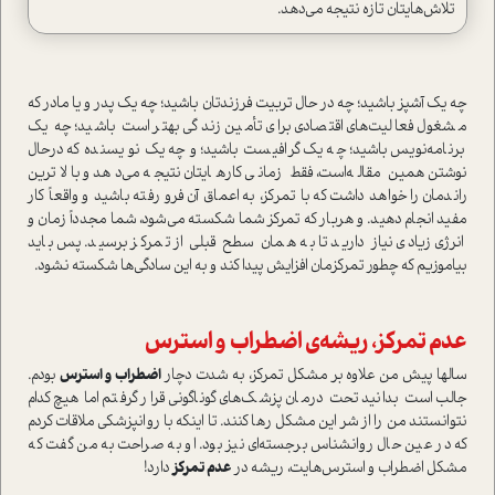
تلاش‌هایتان تازه نتیجه می‌دهد.
چه یک آشپز باشید؛ چه در حال تربیت فرزندتان باشید؛ چه یک پدر و یا مادر که
مشغول فعالیت‌های اقتصادی برای تأمین زندگی بهتر است باشید؛ چه یک
برنامه‌نویس باشید؛ چه یک گرافیست باشید؛ و چه یک نویسنده که درحال
نوشتن همین مقاله‌است، فقط زمانی کارهایتان نتیجه می‌دهد و بالاترین
راندمان را خواهد داشت که با تمرکز، به اعماق آن فرو رفته باشید و واقعاً کار
مفید انجام دهید. و هربار که تمرکز شما شکسته می‌شود، شما مجدداً زمان و
انرژی زیادی نیاز دارید تا به همان سطح قبلی از تمرکز برسید. پس باید
بیاموزیم که چطور تمرکزمان افزایش پیدا کند و به این سادگی‌ها شکسته نشود.
عدم تمرکز، ریشه‌ی اضطراب و استرس
سالها پیش من علاوه بر مشکل تمرکز، به شدت دچار
اضطراب و استرس
بودم.
جالب است بدانید تحت درمان پزشک‌های گوناگونی قرار گرفتم اما هیچ‌کدام
نتوانستند من را از شر این مشکل رها کنند. تا اینکه با روانپزشکی ملاقات کردم
که در عین حال روانشناس برجسته‌ای نیز بود. او به صراحت به من گفت که
مشکل اضطراب و استرس‌هایت، ریشه در
عدم تمرکز
دارد!