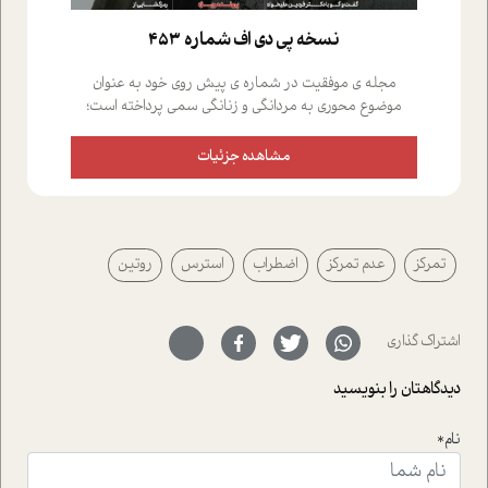
نسخه پي دي اف شماره 453
مجله ی موفقیت در شماره ی پیش روی خود به عنوان
موضوع محوری به مردانگی و زنانگی سمی پرداخته است؛
علاوه بر این که؛ گفت و گویی اختصاصی داشته ایم با فردین
علیخواه، جامعه شناس در بخش های مختلف تلاش کرده ایم
مشاهده جزئیات
از دریچه های گوناگون به این موضوع مهم بپردازیم.فصل
ایستگاه؛ شما را با دیدگاه های روانشناسان و کارشناسان
پیرامون موضوع مردانگی و زنانگی سمی و نیز چالش های
پیرامون آن آشنا می کند.در بخش دو فنجان داغ به سراغ افرادی
تمرکز
عدم تمرکز
اضطراب
استرس
روتین
رفته ایم که موفقیت را در عمل به اثبات رسانده اند؛ سید
حمیدرضا محتشمی که بیست و پنجمین سال فعالیت حرفه
ای خود را در حوزه ی کوچینگ، توسعه ی فردی و رهبری پشت
سر نهاده است و نیز کرامت عزیز زاده؛ سفیر صلح و دوستی که
اشتراک گذاری
با رکاب زدن در بیش از هفتاد کشور و کاشتن درخت، به نماد
حمایت از محیط زیست و منابع طبیعی تبدیل گشته
دیدگاهتان را بنویسید
است.فصل روایت اجنبی ها در این شماره به دو موضوع
جذاب پرداخته است که عبارتند از جنبش آهستگی و نیز مقاله
نام*
ای که به زندگی شگفت انگیز جین گودال و تاثیرات کاوش های
ایشان در حوزه ی شامپانزه ها بر زندگی امروزی ما نگاهی