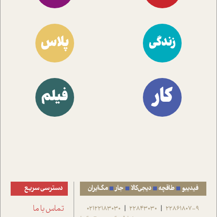
پلاس
زندگی
کار
فیلم
فیدیبو
طاقچه
دیجی‌کالا
جار
مگ‌ایران
دسترسی سریع
22861807-9
22843030
02122183030
تماس با ما
|
|