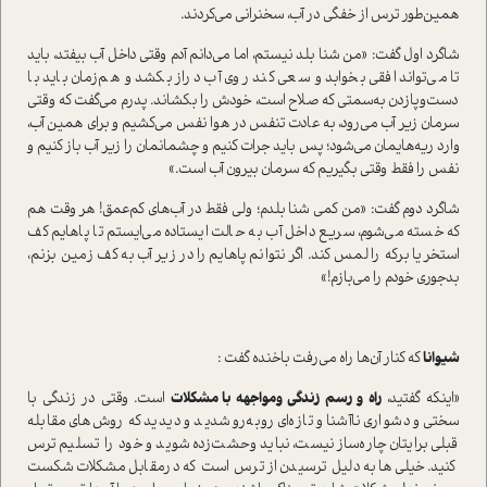
همین‌طور ترس از خفگی در آب، سخنرانی می‌کردند.
شاگرد اول گفت: «من شنا بلد نیستم، اما می‌دانم آدم وقتی داخل آب بیفتد، باید
تا می‌تواند افقی بخوابد و سعی کند روی آب دراز بکشد و هم‌زمان باید با
دست‌وپازدن به‌سمتی که صلاح است، خودش را بکشاند. پدرم می‌گفت که وقتی
سرمان زیر آب می‌رود، به عادت تنفس در هوا نفس می‌کشیم و برای همین آب،
وارد ریه‌هایمان می‌شود؛ پس باید جرات کنیم و چشمانمان را زیر آب باز کنیم و
نفس را فقط وقتی بگیریم که سرمان بیرون آب است.»
شاگرد دوم گفت: «من کمی شنا بلدم؛ ولی فقط در آب‌های کم‌عمق! هر وقت هم
که خسته می‌شوم، سریع داخل آب به حالت ایستاده می‌ایستم تا پاهایم کف
استخر یا برکه را لمس کند. اگر نتوانم پاهایم را در زیر آب به کف زمین بزنم،
بدجوری خودم را می‌بازم!»
شیوانا
که کنار آن‌ها راه می‌رفت باخنده گفت :
«اینکه گفتید،
راه و رسم زندگی ومواجهه با مشکلات
است. وقتی در زندگی با
سختی و دشواری ناآشنا و تازه‌ای روبه‌رو شدید و دیدید که روش‌های مقابله
قبلی برایتان چاره‌ساز نیست، نباید وحشت‌زده شوید و خود را تسلیم ترس
کنید. خیلی‌ها به دلیل ترسیدن از ترس است که درمقابل مشکلات شکست