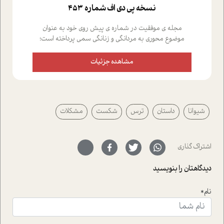
نسخه پي دي اف شماره 453
مجله ی موفقیت در شماره ی پیش روی خود به عنوان
موضوع محوری به مردانگی و زنانگی سمی پرداخته است؛
علاوه بر این که؛ گفت و گویی اختصاصی داشته ایم با فردین
علیخواه، جامعه شناس در بخش های مختلف تلاش کرده ایم
مشاهده جزئیات
از دریچه های گوناگون به این موضوع مهم بپردازیم.فصل
ایستگاه؛ شما را با دیدگاه های روانشناسان و کارشناسان
پیرامون موضوع مردانگی و زنانگی سمی و نیز چالش های
پیرامون آن آشنا می کند.در بخش دو فنجان داغ به سراغ افرادی
شیوانا
داستان
ترس
شکست
مشکلات
رفته ایم که موفقیت را در عمل به اثبات رسانده اند؛ سید
حمیدرضا محتشمی که بیست و پنجمین سال فعالیت حرفه
ای خود را در حوزه ی کوچینگ، توسعه ی فردی و رهبری پشت
سر نهاده است و نیز کرامت عزیز زاده؛ سفیر صلح و دوستی که
اشتراک گذاری
با رکاب زدن در بیش از هفتاد کشور و کاشتن درخت، به نماد
حمایت از محیط زیست و منابع طبیعی تبدیل گشته
دیدگاهتان را بنویسید
است.فصل روایت اجنبی ها در این شماره به دو موضوع
جذاب پرداخته است که عبارتند از جنبش آهستگی و نیز مقاله
نام*
ای که به زندگی شگفت انگیز جین گودال و تاثیرات کاوش های
ایشان در حوزه ی شامپانزه ها بر زندگی امروزی ما نگاهی
افکنده است.فصل اتاق 333 شما را پای صحبت یک تجربه ی