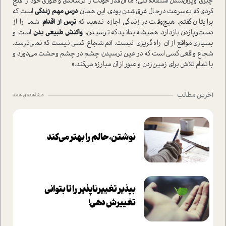
چیزی آویزان‌شدن استفاده کنی؛ اما آن‌قدر خودت را ترساندی و طوری خود را فلج
کردی که به‌سرعت درحال غرق‌شدن بودی. این همان
درس مهم زندگی
است که
برایتان گفتم. هیچ‌وقت در زندگی اجازه ندهید که
ترس از اقدام
شما را از
دست‌وپازدن بازدارد. همیشه بدانید که ترسیدن،
واکنش طبیعی بدن
است و
بسیاری مواقع از آن راه گریزی نیست. آدم شجاع کسی نیست که نمی‌ترسد.
شجاع واقعی کسی است که در عین ترسیدن، چشم در چشم وحشت می‌دوزد و
با تمام تلاش برای زمین‌زدن و عبور از آن مبارزه می‌کند.»
آخرین مطالب
مشاهده ی همه
نوشتن، حالم را بهتر می‌کند
بپذير تغييرناپذير را تا بتواني
تغييرش دهي!‏