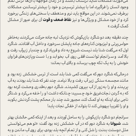
می‌خورند! مشکلات شاید ترسناک باشند و در زمان مواجهه با آن‌ها ترس تمام
وجود انسان را فراگیرد، اما با بیشتر ترسیدن و خود را بیشتر ترساندن، مشکلات
برطرف نمی‌شوند. در این مواقع باید نرم و منعطف با سختی‌های زندگی برخورد
کرد و از خود مشکل و ویژگی‌ها و نیز
نقاط ضعف و قوت
آن برای عبور از مشکل
کمک گرفت.»
چند دقیقه بعد دو شاگرد بازیگوش که نزدیک لبه جاده حرکت می‌کردند، به‌خاطر
حواس‌پرتی و لیزبودن کناره‌های جاده پایشان سرخورد و داخل آب افتادند. شاگرد
اول که می‌گفت شنا بلد نیست، شروع به داد و فریاد کرد و چندبار زیرآب رفت و
بالا آمد و سرانجام توانست افقی روی آب بخوابد و با دست‌وپازدن‌های فراوان
خودش را به یک تکه چوب برساند و بالای آب بماند؛
درحالی‌که شاگرد دوم که می‌گفت کمی شنا بلد است، از ترس خشکش زده بود و
مانند مجسمه سنگی زیر آب رفت و بالا نیامد. چند نفر که شنا بلد بودند به آب
پریدند و او را به‌زور از آب بیرون کشیدند. شاگرد دوم به‌قدری وحشت کرده بود
که به گردن نجات‌غریق خود چسبید؛ چنانکه داشت او را خفه می‌کرد و شناگر
ناجی برای اینکه به او کمک کند، مجبور شد چند بار محکم پشت گردنش بکوبد
و او را تقریبا بیهوش کند تا بتواند از خفگی نجات یابد!
سرانجام دو شاگرد بازیگوش را به ساحل آوردند و بعد از اینکه کمی حالشان بهتر
شد،
شیوانا
به شاگرد دوم که در آب خشکش زده بود گفت: «تو هم می‌توانستی
مثل دوستت بدنت را شل کنی و از تمام آنچه بلد بودی، برای روی آب ماندن و به