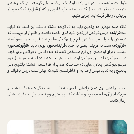
خواست، ما هم حتما در اين راه به او كمك مي‌كنيم. ولي اگر معدلش كمتر شد و
نتوانست به قولش عمل كند، ما حتما بايد قانوني را كه از قبل به كمك خود او
برايش در نظر گرفته‌ايم، اجرایی كنيم.
نكته مهم ديگري كه والدين بايد به آن توجه داشته باشند اين است كه نبايد
به«
فرايند
» درس‌خواندن فرزندان خود كاري داشته باشند و دائم از او بپرسند كه
درسش را خوانده يا نه! درواقع چيزي كه آن‌ها بايد از فرزند خود بخواهند،
«
فرآورده
» است نه فرايند؛ يعني به جاي «
فرايند‌محور
» بودن، بايد «
فرآورده‌محور
»
باشند و براي او همان اول ترم مشخص كنند كه چه پاداش و عواقبي براي خوب
درس‌خواندن يا درس‌نخواندن او در انتظارش خواهد بود؛ البته ما در طول ترم
مي‌توانيم گاهي يادآوري‌هايي در حد تذكر هم براي فرزندمان داشته باشيم، ولي
به‌هيچ‌وجه نبايد بيش‌از‌حد به او خاطر‌نشان كنيم كه بهتر است درس بخواند و
...
ضمنا والدين براي دادن پاداش يا جريمه بايد با همديگر هماهنگ باشند و
هيچ‌كدام از آن‌ها هم نبايد وساطت كند و به‌هيچ‌وجه هم نبايد به فرزندشان
ارفاق كنند.