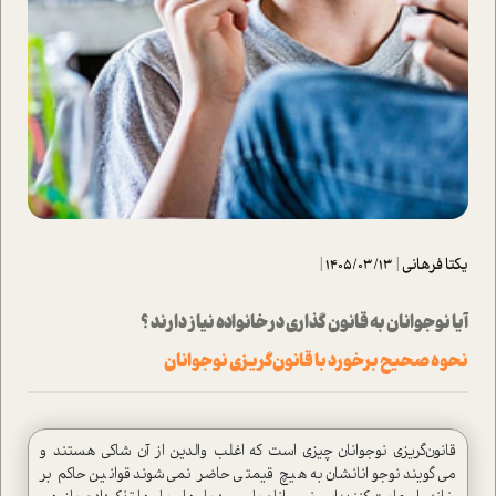
یکتا فرهانی
|
1405/03/13
|
آیا نوجوانان به قانون گذاری در خانواده نیاز دارند ؟
نحوه صحیح برخورد با قانون‌گريزي نوجوانان
قانون‌گريزي نوجوانان چيزي است كه اغلب والدين از آن شاكي هستند و
مي‌گويند نوجوانانشان به هيچ قيمتي حاضر نمي‌شوند قوانين حاكم بر