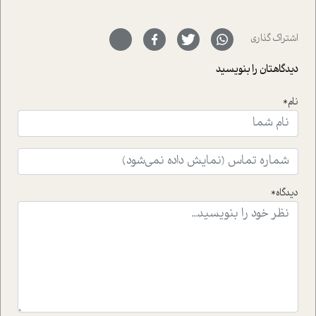
حمیدرضا محتشمی که بیست و پنجمین سال فعالیت حرفه
ای خود را در حوزه ی کوچینگ، توسعه ی فردی و رهبری پشت
سر نهاده است و نیز کرامت عزیز زاده؛ سفیر صلح و دوستی که
اشتراک گذاری
با رکاب زدن در بیش از هفتاد کشور و کاشتن درخت، به نماد
حمایت از محیط زیست و منابع طبیعی تبدیل گشته
دیدگاهتان را بنویسید
است.فصل روایت اجنبی ها در این شماره به دو موضوع
جذاب پرداخته است که عبارتند از جنبش آهستگی و نیز مقاله
نام*
ای که به زندگی شگفت انگیز جین گودال و تاثیرات کاوش های
ایشان در حوزه ی شامپانزه ها بر زندگی امروزی ما نگاهی
افکنده است.فصل اتاق 333 شما را پای صحبت یک تجربه ی
واقعی در ارتباط با اختلال شخصیت اسکزوئید و مشکلات و نیز
راهکارهای حل آن قرار می دهد که در اتاق درمان اتفاق افتاده
است.در فصل پایانی زیر ذره بین نیز همکاران ما تلاش کرده
دیدگاه*
اند تا در کنار مطالب سرگرمی و انگیزشی، شما را با بهترین و
موثرترین راهکارهای استفاده از هوش مصنوعی در حوزه های
مختلف کسب و کار آشنا کنند.