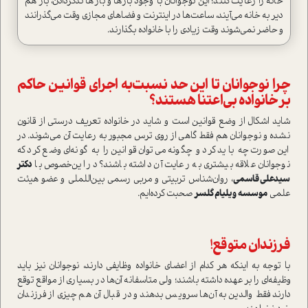
خانه را رعايت كنند؛ این نوجوانان با وجود بارها و بارها تذكر‌دادن، باز هم
دير به خانه مي‌آيند، ساعت‌ها در اينترنت و فضاهاي مجازي وقت مي‌گذرانند
و حاضر نمي‌شوند وقت ‌زيادي را با خانواده بگذارند.
چرا نوجوانان تا اين حد نسبت‌به اجراي قوانين حاكم
بر خانواده بي‌اعتنا هستند؟
شايد اشكال از وضع قوانين است و شايد در خانواده تعريف درستي از قانون
نشده و نوجوانان هم فقط گاهي از روي ترس مجبور به رعايت آن مي‌شوند. در
اين صورت چه بايد كرد و چگونه مي‌توان قوانين را به گونه‌اي وضع كرد كه
نوجوانان علاقه بيشتري به رعايت آن داشته باشند؟ در اين‌خصوص با
دکتر
سیدعلی قاسمی
، روان‌شناس تربیتی و مربي رسمي بين‌اللملي و عضو هيئت
علمي
موسسه ويليام گلسر
صحبت كرده‌ايم.
فرزندان متوقع!
با توجه به اينكه هر كدام از اعضاي خانواده وظايفي دارند، نوجوانان نيز بايد
وظيفه‌اي را بر عهده داشته باشند؛ ولي متاسفانه آن‌ها در بسياري از مواقع توقع
دارند فقط والدين به آن‌ها سرويس بدهند و در قبال آن هم چيزي از فرزندان