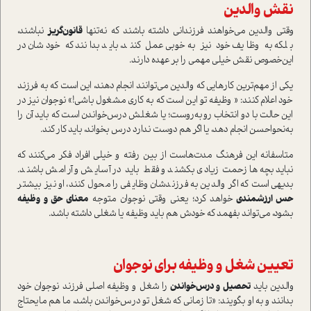
نقش والدين
وقتي والدين مي‌خواهند فرزنداني داشته باشند كه نه‌تنها
قانون‌گريز
نباشند،
بلكه به وظايف خود نيز به‌خوبي عمل كنند، بايد بدانند كه خودشان در
اين‌خصوص نقش خيلي مهمي را بر عهده دارند.
يكي از مهم‌ترين كارهايي كه والدین مي‌توانند انجام دهند، اين است كه به فرزند
خود اعلام كنند: « وظيفه تو اين است كه به كاري مشغول باشی!» نوجوان نيز در
اين حالت با دو انتخاب روبه‌روست؛ يا شغلش درس‌خواندن است كه بايد آن را
به‌نحو‌احسن انجام دهد، يا اگر هم دوست ندارد درس بخواند، بايد كار كند.
متاسفانه اين فرهنگ مدت‌هاست از بين رفته و خيلي افراد فكر مي‌كنند که
نبايد بچه‌ها زحمت زيادي بكشند و فقط باید در آسايش و آرامش باشند.
بدیهی است که اگر والدين به فرزندشان وظايفي را محول کنند، او نيز بيشتر
حس ارزشمندي
خواهد كرد؛ يعني وقتي نوجوان متوجه
معناي حق و وظيفه
بشود، مي‌تواند بفهمد كه خودش هم بايد وظيفه يا شغلي داشته باشد.
تعيين شغل و وظيفه براي نوجوان
والدين بايد
تحصيل و درس‌خواندن
را شغل و وظيفه اصلي فرزند نوجوان خود
بدانند و به او بگويند: «تا زماني كه شغل تو درس‌خواندن باشد، ما هم مايحتاج