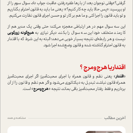
گرفتي؟»وقتي نوجوان بعد از بارها طفره‌رفتن، عاقبت جواب داد، سوال سوم را از
او بپرسید: «پس حالا بايد چه كار كنيم؟»؛ يعني ما بايد به قانون احترام بگذاريم
و تو بايد قانون را اجرا كني و ما هم بر كار تو و حسن اجراي قانون نظارت مي‌كنيم.
اين سه سوال مهم در هر ارتباطي معجزه مي‌كند؛ حتي وقتي يك مدير هم از
كارمند متخلف خود اين سه سوال را بكند، ديگر نيازي به
هيچ‌گونه زورگويي
نيست و هر رابطه‌اي، نتيجه بسيار خوبي مي‌دهد؛ البته به اين شرط كه با اقتدار
به قانون احترام گذاشته شده و قانون وضع‌شده اجرا شود.
اقتداريا هرج‌و‌مرج ؟
«
اقتدار
» يعني نظم و قانون همراه با اجراي محبت‌آميز؛ اگر اجراي محبت‌آميز
همراه قانون نباشد، تبديل به ديكتاتوري مي‌شود و اگر هم نظم و قانون را از آن
برداريم و فقط رفتار محبت‌آميز باقي بماند، نتیجه «
هرج‌و‌مرج
» است.
آخرین مطالب
مشاهده ی همه