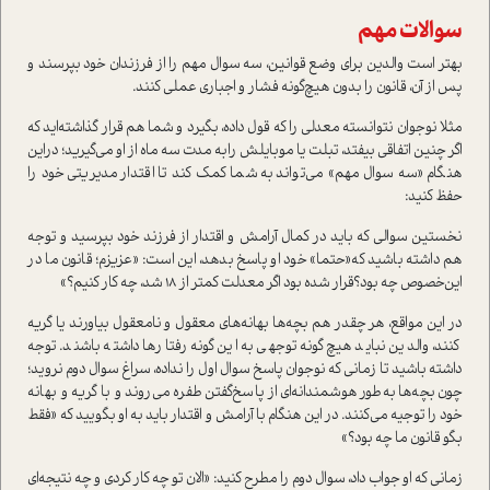
سوالات مهم
بهتر است والدين براي وضع قوانين، سه سوال مهم را از فرزندان خود بپرسند و
پس از آن، قانون را بدون هيچ‌گونه فشار و اجباری عملي كنند.
مثلا نوجوان نتوانسته معدلي را كه قول داده، بگيرد و شما هم قرار گذاشته‌ايد كه
اگر چنين اتفاقي بيفتد، تبلت يا موبايلش رابه مدت سه ماه از او مي‌گيريد؛ دراين
هنگام «سه سوال مهم» مي‌تواند به شما كمك كند تا اقتدار مديريتي خود را
حفظ كنيد:
نخستین سوالی که بايد در كمال آرامش و اقتدار از فرزند خود بپرسيد و توجه
هم داشته باشيد كه«حتما» خود او پاسخ بدهد، اين است: «عزيزم؛ قانون ما در
اين‌خصوص چه بود؟قرار شده بود اگر معدلت كمتر از 18 شد، چه كار كنيم؟»
در اين مواقع، هر چقدر هم بچه‌ها بهانه‌هاي معقول و نامعقول بياورند يا گريه
كنند، والدين نبايد هيچ‌گونه توجهي به اين‌گونه رفتارها داشته باشند. توجه
داشته باشيد تا زماني كه نوجوان پاسخ سوال اول را نداده، سراغ سوال دوم نروید؛
چون بچه‌ها به‌طور هوشمندانه‌اي از پاسخ‌گفتن طفره مي‌روند و با گريه و بهانه
خود را توجيه مي‌كنند. در اين هنگام با آرامش و اقتدار بايد به او بگوييد که «فقط
بگو قانون ما چه بود؟»
زماني كه او جواب داد، سوال دوم را مطرح كنيد: «الان تو چه كار كردي و چه نتيجه‌اي