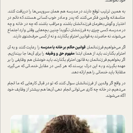
خود نخواهند.
به همين ترتيب توقع دارند در مدرسه هم همان سرويس‌ها را دريافت كنند.
متاسفانه والدين فكر مي‌كنند كه پدر و مادر خوب كساني هستند كه دائم در
اختیار و گوش‌به‌فرمان فرزندانشان باشند و مراقب باشند که چه در خانه و چه
در مدرسه، كسي چيزي به فرزندشان نگويد! چنين بچه‌هايي وقتي وارد اجتماع
مي‌شوند، نه حاضرند به قوانين احترام بگذارند و نه از كسي حرف‌شنوي دارند.
اگر مي‌خواهيم فرزندانمان
قوانين حاكم بر خانه يا مدرسه
را رعايت كنند و به آن
احترام بگذارند، بايد از همان ابتدا
مفهوم حق و وظيفه
را براي آن‌ها جا بيندازيم.
اگر بخواهيم فرزندانمان به قانون احترام بگذارند، بايد خودشان هم وظايفي را بر
عهده بگيرند و به اين درك برسند كه هر كس در مقابل خدماتي كه مي‌گيرد،
متقابلا بايد خدماتي را هم ارائه دهد.
در واقع اگر والدين از فرزندانشان سوال كنند كه تو در قبال كارهايي كه ما انجام
مي‌دهيم، در خانه چه كاري می‌توانی انجام ‌دهي، آن‌ها هم بيشتر از وظايف خود
آگاه مي‌شوند.