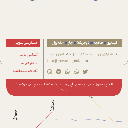
فیدیبو
طاقچه
دیجی‌کالا
جار
مگ‌ایران
دسترسی سریع
22861807-9
22843030
02122183030
تماس با ما
|
|
info@movafaghiat.com
درباره‌ی ما
تعرفه تبلیغات
© کلیه حقوق مادی و معنوی این وب‌سایت متعلق به
مجله‌ی موفقیت
است