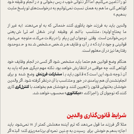
تو را تامين مي‌كنيم. اما اگر نتواني خوب درس بخواني و در انجام وظيفه خود
كوتاهي كني، ما هم به همان نسبت نمي‌توانيم به درخواست‌هاي تو پاسخ مثبت
بدهيم.»
والدين بايد به فرزند خود يادآوري كنند خدماتي كه به او مي‌دهند (به غير از
مايحتاج اوليه)، متناسب با انجام وظيفه او در شغل اصلي‌اش يعني
درس‌خواندن است. وقتي نوجوان اين پيام را دريافت مي‌كند، متوجه مي‌شود
قوانيني وجود دارد كه در آن، وظايف هر شخص مشخص شده و حد‌و‌حدود
رفتارها نيز در آن معلوم است.
هنگام وضع قوانين هم حتما بايد مشخص شود اگر كسي در انجام وظايف خود
كوتاهي كند، چه عواقبي در انتظارش خواهد بود. نكته مهم ديگري هم كه بايد به
آن توجه شود، اين است كه قانون بايد با
مشاركت فرزندان
وضع شده و براي
انجام‌نشدن آن هم پيامدي در خور و متناسب با آن درنظر گرفته شود. اگر والدين
خودشان به‌تنهايي قانون را تعيين كنند و خودشان هم بخواهند با
كنترل‌گري
كاري
كنند كه نوجوان آن را اجرا كند، «
ديكتاتوري
» محسوب خواهد شد.
شرايط قانون‌گذاري والدين
مثلا اگر فرزند ما قول مي‌دهد که ترم آينده معدلش كمتر از 18 نمي‌شود، بايد
اجازه بدهيم خودش براي رسيدن به چنين نمره‌اي برنامه‌ريزي كند؛ البته اگر