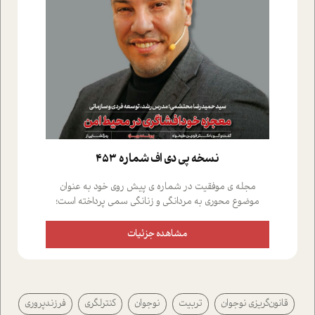
نسخه پي دي اف شماره 453
مجله ی موفقیت در شماره ی پیش روی خود به عنوان
موضوع محوری به مردانگی و زنانگی سمی پرداخته است؛
علاوه بر این که؛ گفت و گویی اختصاصی داشته ایم با فردین
علیخواه، جامعه شناس در بخش های مختلف تلاش کرده ایم
مشاهده جزئیات
از دریچه های گوناگون به این موضوع مهم بپردازیم.فصل
ایستگاه؛ شما را با دیدگاه های روانشناسان و کارشناسان
پیرامون موضوع مردانگی و زنانگی سمی و نیز چالش های
پیرامون آن آشنا می کند.در بخش دو فنجان داغ به سراغ افرادی
قانون‌گريزي نوجوان
تربیت
نوجوان
کنترلگری
فرزندپروری
رفته ایم که موفقیت را در عمل به اثبات رسانده اند؛ سید