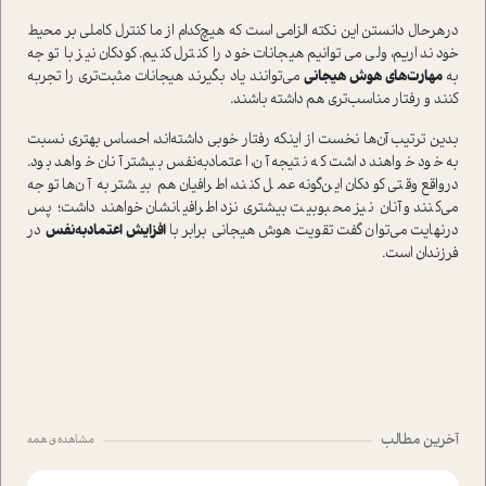
درهرحال دانستن این نکته الزامی است که هيچ‌كدام از ما كنترل ‌كاملي بر محيط
خود نداريم، ولي مي‌توانيم هيجانات خود را كنترل كنيم‌. كودكان‌ نيز با توجه
به
مهارت‌هاي‌ هوش هيجاني
مي‌توانند ياد بگيرند هيجانات مثبت‌تري را تجربه
كنند‌ و رفتار مناسب‌تري‌ هم داشته باشند‌.
بدين ترتيب‌ آن‌ها نخست‌ از اينكه رفتار خوبي داشته‌اند، ‌احساس بهتري‌ نسبت
به خود خواهند داشت‌ که نتیجه آن، اعتمادبه‌نفس بيشتر آنان خواهد بود‌.‌
درواقع وقتي كودكان اين‌گونه عمل كنند، اطرافيان هم بيشتر به ‌آن‌ها توجه
مي‌كنند و آنان نیز محبوبيت بيشتري نزد اطرافیانشان خواهند داشت؛ پس
درنهایت می‌توان گفت تقویت هوش هيجاني برابر با
افزايش اعتماد‌به‌نفس
در
فرزندان است.
آخرین مطالب
مشاهده ی همه