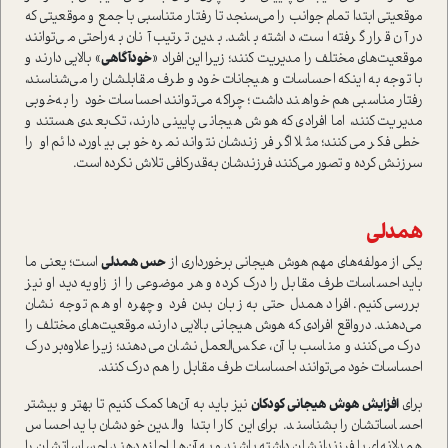
موقعيتي ابتدا تمام‌ جوانب را مي‌سنجد تا رفتار متناسبي با جمع ‌و موقعيتي كه
در آن قرار گرفته است، داشته باشد. بدين ترتيب آنان به‌راحتي‌ مي‌توانند
موقعيت‌هاي مختلف را مديريت ‌كنند؛ زيرا این افراد «
خودآگاهي
» بالايي دارند و
با توجه به اينكه احساسات و هيجانات خود‌ و طرف مقابلشان را مي‌شناسند،
رفتار مناسبي‌ هم خواهند داشت؛ چراکه مي‌توانند احساسات خود را به‌خوبي
مديريت كنند، ‌اما افرادي كه هوش هيجاني پاييني دارند، تك‌بعدي‌ هستند‌ و
خطي فكر مي‌كنند؛ مثلا اگر فرزندشان نتواند نمره خوبي بياورد، دائم او را
سرزنش کرده و تصور مي‌كنند فرزندشان به‌قدرکافی تلاش نکرده است.
همدلي
يكي از مولفه‌هاي مهم هوش هيجاني برخوردار‌ی از
حس همدلي
است؛ ‌يعني ما
باید احساسات طرف مقابل را درك كرده و هر موضوعي را از زاويه ديد او ‌نيز
بررسي‌ كنيم. افراد همدل حتي به زبان بدن فرد‌ و چهره او هم توجه نشان
مي‌دهند‌. در‌واقع افرادي كه هوش هيجاني بالايي دارند، موقعيت‌هاي مختلف را
درك مي‌كنند و مناسب با آن، عكس‌العمل نشان مي‌دهند‌؛ زيرا علاوه‌بر درك
احساسات خود مي‌توانند احساسات طرف مقابل را هم درك كنند‌.
براي
افزايش هوش هيجاني كودكان‌
نيز بايد به آن‌ها كمك كنيم تا‌ بهتر و بيشتر
احساساتشان را بشناسند. براي‌ اين كار ابتدا والدين خودشان بايد احساس‌
همدلانه‌اي‌ با فرزندانشان داشته باشند و به آن‌ها اجازه دهند احساساتشان را