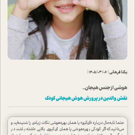
یکتا فرهانی
|
1405/03/06
|
هوشي از جنس هيجان...
نقش والدين در پرورش هوش هيجاني کودک
حتما تابه‌حال درباره «آي‌كيو»‌ يا همان بهره‌هوشي نکات زيادي را شنیده‌اید و
مي‌دانيد ‌كه اگر كودكي بهره‌هوشي يا همان آي‌كيوي بالايي داشته باشد، در