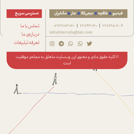
فیدیبو
طاقچه
دیجی‌کالا
جار
مگ‌ایران
دسترسی سریع
22861807-9
22843030
02122183030
تماس با ما
|
|
info@movafaghiat.com
درباره‌ی ما
تعرفه تبلیغات
© کلیه حقوق مادی و معنوی این وب‌سایت متعلق به
مجله‌ی موفقیت
است