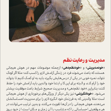
مديريت و رعايت نظم
«
خودمديريتي
» و «
خودنظم‌دهي
» ازجمله موضوعات‌ مهم در هوش هيجاني
هستند ‌كه باعث مي‌شوند فرد در زندگی آرامش لازم را کسب کند؛ ‌مثلا اگر كودك
نتواند نمره خوبي در يكي از درس‌هايش بگيرد، بايد به او كمك كنيم تا بتواند
خود را آرام كند، و البته برای این کار، ابتدا خود والدين بايد آرامش خود را حفظ
کنند؛ بنابراین «خود نظم‌دهي» و مديريت صحيح شرايط باعث‌ موفقيت بيشتر
مي‌شود‌. «
خودانگيزشي
» نيز يكي دیگر از ويژگي‌هاي برخورداری از هوش هيجاني
است؛ مثلا والديني كه به فرزندان خود انگيزه لازم را براي مديريت احساساتشان
مي‌دهند، هوش هيجاني را در آن‌ها تقویت می‌کنند و بدين ترتيب مي‌توانند در
هر موقعيتي احساساتي را كه متناسب با آن‌ زمان و مكان است، از خو‌د بروز