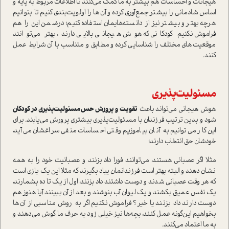
هيجانات و احساسات هم بيشتر به ما كمك مي‌كنند‌ تا اطلاعات مربوط به پايه و
اساس شادماني را‌ بيشتر جمع‌آوري کرده و آن‌ها را اولويت‌بندي كنيم تا بتوانيم
هرچه بهتر و بيشتر‌ نيز از دانسته‌هایمان استفاده كنيم‌؛ درضمن این را هم
فراموش نکنیم كودكاني که هوش هيجاني بالایی دارند، بهتر مي‌توانند
موقعيت‌هاي مختلف را شناسايي کرده و مطابق‌ و متناسب با آن شرايط عمل
كنند‌.
مسئوليت‌پذيري
هوش هيجاني‌ مي‌تواند باعث‌ ‌
تقويت و پرورش‌ حس‌ مسئوليت‌پذيري‌ در كودكان‌
شود‌ و بدین ترتیب فرزندان با مسئوليت‌پذيري بيشتری پرورش می‌یابند. براي
اين كار مي‌توانيم به آنان بياموزيم وقتي احساسات منفي سراغشان مي‌آيد‌،
خودشان‌ حق انتخاب دارند؛
مثلا اگر عصباني هستند، مي‌توانند فورا‌ داد بزنند‌ و عصبانيت خود را به همه
نشان دهند‌ و البته بهتر است فرزندانمان یباد بگیرند که‌ مثلا اين‌ يك بازي‌ است
كه هر وقت عصباني شدند‌ و دوست داشتند‌ داد بزنند‌، اول ‌از يك تا ده بشمارند‌،
يك نفس عميق بكشند و يك ليوان آب بنوشند و بعد از آن‌ ببينند آيا هنوز هم
دوست دارند داد بزنند یا خیر‌؟ فراموش نكنيم اگر به روش مناسبي از آن‌ها
بخواهيم اين‌گونه عمل كنند، بچه‌‌ها‌ نيز خيلي زود به حرف ما گوش مي‌دهند و
به ما اعتماد مي‌كنند‌.