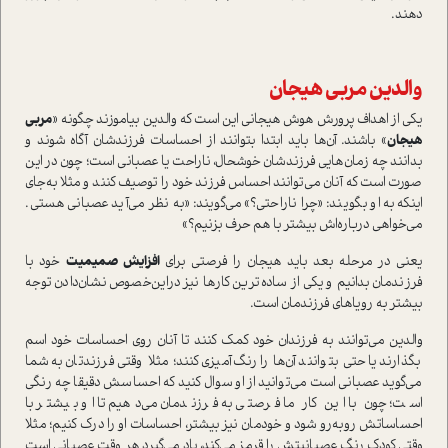
دهند‌.
والدين مربي هيجان
يكي از اهداف پرورش هوش هيجاني اين است كه والدين بياموزند چگونه «
مربي
هيجان
» باشند. آن‌ها‌ بايد ابتدا بتوانند از احساسات فرزندشان آگاه شوند و
بدانند چه زمان‌هايي فرزندشان خوشحال، ناراحت یا عصباني است‌؛ چون در این
صورت است که آنان می‌توانند احساس فرزند خود را توصيف كنند و مثلا به‌جای
اینکه به او بگویند: «چرا ناراحتي؟» می‌گویند: «به نظر مي‌آيد‌ عصباني هستي.
مي‌خواهي درباره‌اش بيشتر با هم حرف بزنيم؟»
يعني در مرحله بعد بايد هيجان را فرصتي براي
افزايش صميميت
خود با
فرزندمان‌ بدانیم ‌و يكي از ساده‌ترين كار‌ها نيز دراين‌خصوص نشان‌دادن توجه
بیشتر به رویاهای فرزندمان است.
والدين مي‌توانند به فرزندان خود كمك كنند تا آنان روي احساسات خود اسم
بگذارند يا حتي بتوانند آن‌ها را رنگ‌آميزي كنند؛ ‌مثلا وقتي فرزندتان به شما
مي‌گويد عصباني است مي‌توانيد از او سوال كنيد كه احساسش دقيقا چه رنگي
است‌؛ چون با این کار ما فرصتي به فرزندمان می‌دهيم تا او بيشتر با
احساساتش روبه‌رو شود و‌ خودمان نيز بيشتر، احساسات او را درك كنيم؛ مثلا
وقتي‌ كودك رنگ عصبانيتش را قرمز مي‌كند، ياد مي‌گيرد هر وقت عصباني است