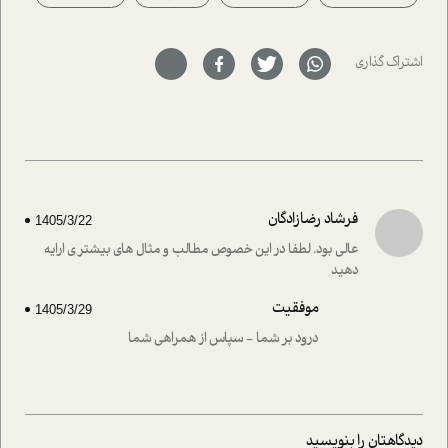
حمیدرضا محتشمی که بیست و پنجمین سال فعالیت حرفه
ای خود را در حوزه ی کوچینگ، توسعه ی فردی و رهبری پشت
سر نهاده است و نیز کرامت عزیز زاده؛ سفیر صلح و دوستی که
اشتراک گذاری
با رکاب زدن در بیش از هفتاد کشور و کاشتن درخت، به نماد
حمایت از محیط زیست و منابع طبیعی تبدیل گشته
است.فصل روایت اجنبی ها در این شماره به دو موضوع
جذاب پرداخته است که عبارتند از جنبش آهستگی و نیز مقاله
ای که به زندگی شگفت انگیز جین گودال و تاثیرات کاوش های
ایشان در حوزه ی شامپانزه ها بر زندگی امروزی ما نگاهی
افکنده است.فصل اتاق 333 شما را پای صحبت یک تجربه ی
فرشاد رضازادگان
1405/3/22
واقعی در ارتباط با اختلال شخصیت اسکزوئید و مشکلات و نیز
راهکارهای حل آن قرار می دهد که در اتاق درمان اتفاق افتاده
عالی بود. لطفا در این خصوص مطالب و مثال های بیشتر ی ارایه
است.در فصل پایانی زیر ذره بین نیز همکاران ما تلاش کرده
دهید
اند تا در کنار مطالب سرگرمی و انگیزشی، شما را با بهترین و
موفقیت
موثرترین راهکارهای استفاده از هوش مصنوعی در حوزه های
1405/3/29
مختلف کسب و کار آشنا کنند.
درود بر شما - سپاس از همراهی شما
دیدگاهتان را بنویسید