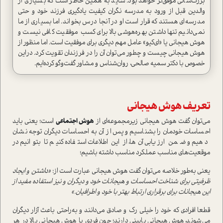
بزرگ‌سالي موفق‌تر خواهد بود. شايد به همين خاطر است كه بسياري‌ از
والدين قبل از ورود به‌ مدرسه ‌نگران كيفيت يادگيري فرزند خود و‌ حتي
مدرسه‌اي هستند‌ كه قرار است او در آنجا درس بخواند‌. اما بسياري از ما
نمي‌دانيم تنها داشتن بهره‌هوشي بالا براي كسب موفقيت كافي نيست و
هوش هيجاني يا «اي‌كيو» عامل مهم دیگری برای موفقیت است. اما منظور از
هوش هيجاني چيست و چطور مي‌توان آن را در فرزندان تقويت كرد‌. در‌اين
خصوص با دكتر سميه صالحي‌، روان‌شناس و مشاور گفت‌و‌گو كرده‌ايم‌.
تعريف هوش هيجاني
می‌توان گفت هوش هيجاني زيرمجموعه‌اي از
هوش اجتماعي
است‌؛ یعنی باید
احساسات خودمان را بشناسيم و پس از آن به احساسات ديگران توجه نشان
دهيم و ضمن ارزیابی آن‌ها، از اين اطلاعات استفاده كنيم تا بتوانيم در
موقعيت‌هاي مناسب عملكرد مناسب داشته باشيم‌؛
یعنی به‌طور خلاصه‌ مي‌توان گفت هوش هيجانی عبارت است از:
«داشتن و ایجاد
ظرفیتی براي شناخت احساسات و هيجانات خود و ديگران و نیز استفاده مفید از
اين هيجانات براي برقراري ارتباط بهتر با خود و اطرافیان.»
قطعا افرادي كه خود را خيلي رك و صادق مي‌دانند و به‌راحتي باعث آزار ديگران
مي‌شوند‌، هوش هيجاني پاييني دارند؛ چون فردي‌ با هوش هيجاني بالا در هر