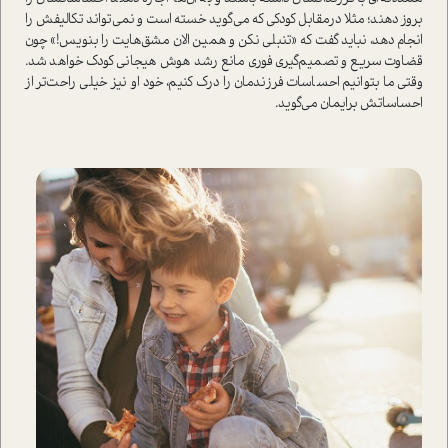
بروز دهند؛ مثلا درمقابل كودكي كه مي‌گويد خسته است و نمي‌تواند تكاليفش را
انجام دهد، نبايد گفت که «تنبلي نكن‌ و همين الان مشق‌هایت را بنويس!» چون
قضاوت سریع و تصمیم‌گیری فوری مانع رشد هوش هیجانی کودک خواهد شد.
وقتي ما‌ بتوانيم احساسات فرزند‌مان‌ را درك كنيم، خود او‌ نيز خيلي راحت‌تر از
احساساتش برايمان مي‌گويد.