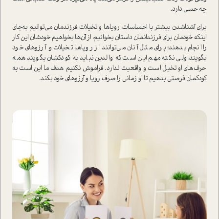
چه حسي دارد‌.
براي آشناشدن بيشتر با احساسات‌، روياها و تخيلات فرزندمان مي‌توانيم به‌جاي
اينكه خودمان‌ براي فرزندانمان‌ داستان بخوانيم، از آن‌ها بخواهيم خودشان اين كار
را انجام بدهند؛ برای مثال آنان مي‌توانند از روياها، تخيلات و آرزوهاي خود
بگويند، ولي نكته مهم اين است كه والدين نبايد به كودكشان بگويند همه
حرف‌های او تخيل است و واقعيت ندارد‌. فراموش نكنيم‌ هدف ما اين است به
كودكمان فرصتي بدهيم تا او زماني را صرف‌ رويا و آرزوهاي خود بكند‌.