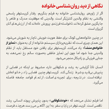
نگاهی از دید روان‌شناسی خانواده
اگر از زاویه‌ی روان‌شناسی خانواده به فیلم بنگریم، رفتار کریستوفر پاسخی
واکنشی به نظام والدین کنترل‌گر است. والدینی که موفقیت، مدرک و ظاهر را
جایگزین عشق کرده‌اند، ناخواسته فرزندی پرورش داده‌اند که از ارزش‌های آنان
گریزان است.
در چنین خانواده‌هایی، کودک برای حفظ هویت خویش ناچار به شورش می‌شود.
این همان چیزی است که نظریه‌پردازان سیستم خانواده از آن به‌عنوان «
تمایز از
خانواده‌ی منشأ
» یاد می‌کنند. کریستوفر برای یافتن خودِ مستقل باید از نظام
والدینی جدا شود، اما چون این تمایز عاطفی به‌صورت سالم رخ نمی‌دهد، به
جدایی فیزیکی و رادیکال منجر می‌شود.
انسان ذاتاً گرایشی به رشد و شکوفایی دارد، مشروط بر اینکه در فضایی از
پذیرش بی‌قید و شرط زندگی کند. کریستوفر چنین فضایی را در خانواده‌اش
نیافته است. در نتیجه، برای تجربه‌ی اصالت، از تمام قواعد جامعه فاصله
می‌گیرد.
اما فیلم نشان می‌دهد که «
خودشکوفایی
» بدون پذیرشِ پیوند انسانی، رشد
ناقصی است. کریستوفر در پایان سفر به این آگاهی می‌رسد، هرچند فرصت