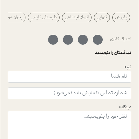
پیرامون موضوع مردانگی و زنانگی سمی و نیز چالش های
پیرامون آن آشنا می کند.در بخش دو فنجان داغ به سراغ افرادی
پذیرش
تنهایی
انزوای اجتماعی
دلبستگی ناایمن
بحران هویت
رفته ایم که موفقیت را در عمل به اثبات رسانده اند؛ سید
حمیدرضا محتشمی که بیست و پنجمین سال فعالیت حرفه
ای خود را در حوزه ی کوچینگ، توسعه ی فردی و رهبری پشت
سر نهاده است و نیز کرامت عزیز زاده؛ سفیر صلح و دوستی که
اشتراک گذاری
با رکاب زدن در بیش از هفتاد کشور و کاشتن درخت، به نماد
حمایت از محیط زیست و منابع طبیعی تبدیل گشته
دیدگاهتان را بنویسید
است.فصل روایت اجنبی ها در این شماره به دو موضوع
جذاب پرداخته است که عبارتند از جنبش آهستگی و نیز مقاله
نام*
ای که به زندگی شگفت انگیز جین گودال و تاثیرات کاوش های
ایشان در حوزه ی شامپانزه ها بر زندگی امروزی ما نگاهی
افکنده است.فصل اتاق 333 شما را پای صحبت یک تجربه ی
واقعی در ارتباط با اختلال شخصیت اسکزوئید و مشکلات و نیز
راهکارهای حل آن قرار می دهد که در اتاق درمان اتفاق افتاده
است.در فصل پایانی زیر ذره بین نیز همکاران ما تلاش کرده
دیدگاه*
اند تا در کنار مطالب سرگرمی و انگیزشی، شما را با بهترین و
موثرترین راهکارهای استفاده از هوش مصنوعی در حوزه های
مختلف کسب و کار آشنا کنند.