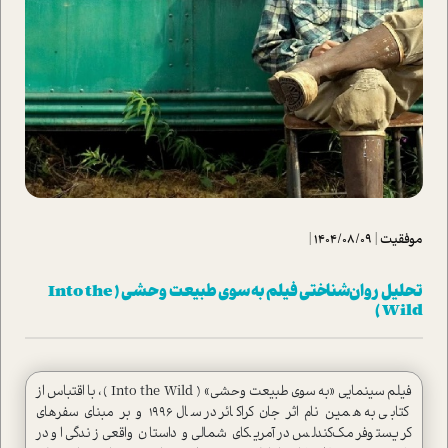
موفقیت
|
1404/08/09
|
تحلیل روان‌شناختی فیلم به سوی طبیعت وحشی ( Into the
Wild )
فیلم سینمایی «به سوی طبیعت وحشی» ( Into the Wild ) ، با اقتباس از
کتابی به همین نام اثر جان کراکائر در سال ۱۹۹۶ و بر مبنای سفرهای
کریستوفر مک‌کندلس در آمریکای شمالی و داستان واقعی زندگی او در