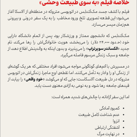
خلاصه فیلم «به سوی طبیعت وحشی»
فیلم با کشف جسد مک‌کَندلِس در اتوبوسی متروکه در منطقه‌ای از آلاسکا آغاز
می‌شود؛ این قطعه تصویری تلخ، ورود مخاطب را به یک سفر درونی و بیرونی
هم‌زمان میسر می‌سازد.
مک‌کَندلِس که دانشجوی ممتاز و ورزشکار بود، پس از اتمام دانشگاه، دارایی
خود (حدود ۲۴٬۰۰۰ دلار) را می‌بخشد، هویت خانوادگی‌اش را رها می‌کند، نام
جدید «
الکساندر سوپرتراپ
» را می‌پذیرد، و بدون اینکه به والدینش اطلاع دهد، از
جامعه و سبک زندگی مرسوم فاصله می‌گیرد.
در مسیرش با آدم‌های گوناگونی مواجه می‌شود؛ افراد مختلفی که هر یک گوشه‌ای
از زندگی او را وادار به تأمل می‌کنند. اما نقطه‌ی اوج ماجرا، زندگی‌اش در اتوبوس
متروکه در دل طبیعت آلاسکاست؛ جایی که او می‌کوشد «
خودِ واقعی
» را بیابد، از
قیدهای جامعه رها شود، و به نوعی به آزادی معنوی دست یابد.
اما این سفر آزادانه، با چالش‌های شدید همراه است:
کمبودِ آمادگی
عدم شناخت کامل طبیعت
انزوا
آشفتگی ارتباطی
در نهایت مرگ