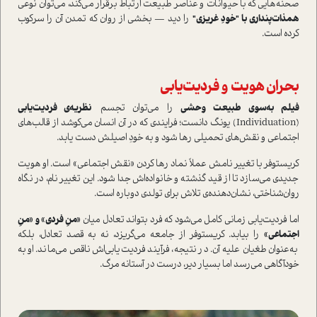
صحنه‌هایی که با حیوانات و عناصر طبیعت ارتباط برقرار می‌کند، می‌توان نوعی
همذات‌پنداری با "خودِ غریزی"
را دید — بخشی از روان که تمدن آن را سرکوب
کرده است.
بحران هویت و فردیت‌یابی
فیلم به‌سوی طبیعت وحشی
را می‌توان تجسم
نظریه‌ی فردیت‌یابی
(Individuation) یونگ دانست؛ فرایندی که در آن انسان می‌کوشد از قالب‌های
اجتماعی و نقش‌های تحمیلی رها شود و به خودِ اصیلش دست یابد.
کریستوفر با تغییر نامش عملاً نماد رها کردن «نقش اجتماعی» است. او هویت
جدیدی می‌سازد تا از قید گذشته و خانواده‌اش جدا شود. این تغییر نام، در نگاه
روان‌شناختی، نشان‌دهنده‌ی تلاش برای تولدی دوباره است.
اما فردیت‌یابی زمانی کامل می‌شود که فرد بتواند تعادل میان
«منِ فردی» و «منِ
اجتماعی»
را بیابد. کریستوفر از جامعه می‌گریزد، نه به قصد تعادل، بلکه
به‌عنوان طغیان علیه آن. در نتیجه، فرآیند فردیت‌یابی‌اش ناقص می‌ماند. او به
خودآگاهی می‌رسد اما بسیار دیر، درست در آستانه مرگ.