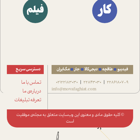
کار
فیلم
فیدیبو
طاقچه
دیجی‌کالا
جار
مگ‌ایران
دسترسی سریع
22861807-9
22843030
02122183030
تماس با ما
|
|
info@movafaghiat.com
درباره‌ی ما
تعرفه تبلیغات
© کلیه حقوق مادی و معنوی این وب‌سایت متعلق به
مجله‌ی موفقیت
است