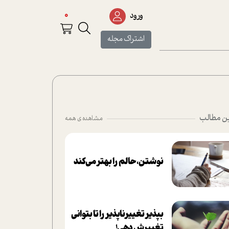
0
ورود
اشتراک مجله
ن مطالب
مشاهده ی همه
نوشتن، حالم را بهتر می‌کند
بپذير تغييرناپذير را تا بتواني
تغييرش دهي!‏