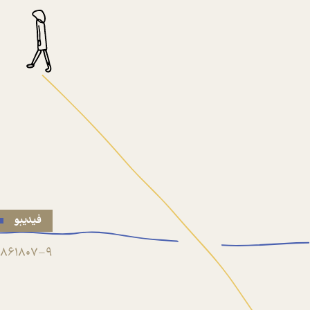
فیدیبو
861807-9