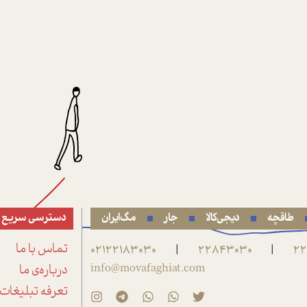
طاقچه
دیجی‌کالا
جار
مگ‌ایران
دسترسی سریع
22
22843030
02122183030
تماس با ما
|
|
info@movafaghiat.com
درباره‌ی ما
تعرفه تبلیغات