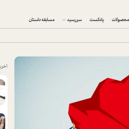
حصولات
پادکست
سررسید
مسابقه داستان
سررسید 1403
سفارش شرکتی سررسید 1403
پکيج نوروزي موفقيت
آخری
تقویم رومیزی
تقویم دیواری