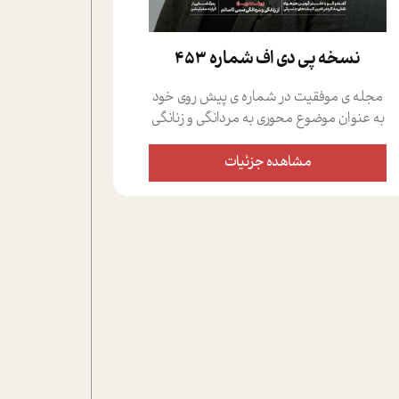
نسخه پي دي اف شماره 453
مجله ی موفقیت در شماره ی پیش روی خود
به عنوان موضوع محوری به مردانگی و زنانگی
سمی پرداخته است؛ علاوه بر این که؛ گفت و
گویی اختصاصی داشته ایم با فردین علیخواه،
مشاهده جزئیات
جامعه شناس در بخش های مختلف تلاش
کرده ایم از دریچه های گوناگون به این موضوع
مهم بپردازیم.فصل ایستگاه؛ شما را با دیدگاه
های روانشناسان و کارشناسان پیرامون
موضوع مردانگی و زنانگی سمی و نیز چالش
های پیرامون آن آشنا می کند.در بخش دو
فنجان داغ به سراغ افرادی رفته ایم که
موفقیت را در عمل به اثبات رسانده اند؛ سید
حمیدرضا محتشمی که بیست و پنجمین
سال فعالیت حرفه ای خود را در حوزه ی
کوچینگ، توسعه ی فردی و رهبری پشت سر