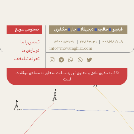
فیدیبو
طاقچه
دیجی‌کالا
جار
مگ‌ایران
دسترسی سریع
22861807-9
22843030
02122183030
تماس با ما
|
|
info@movafaghiat.com
درباره‌ی ما
تعرفه تبلیغات
© کلیه حقوق مادی و معنوی این وب‌سایت متعلق به
مجله‌ی موفقیت
است