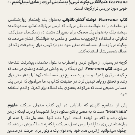
Fearvana
علم انقلابی چگونه ترس را به سلامتی، ثروت و شادی تبدیل کنیم
به
خوبی مورد بررسی قرار گرفته است.
کتاب
Fearvana
نوشته آکشای ناناواتی
، به‌عنوان یک راهنمای روان‌شناسی،
این حقیقت را به خواننده منتقل می‌کند که ترس می‌تواند نه‌تنها محدودکننده
نباشد، بلکه به‌عنوان یک محرک برای تغییرات مثبت در زندگی‌مان عمل کند.
ناناواتی، با استفاده از تجربیات شخصی و علمی، به خوانندگان نشان می‌دهد که
چگونه می‌توانند از احساسات منفی خود به‌ویژه ترس، برای پیشرفت و تحقق
اهداف شخصی‌شان استفاده کنند.
اگرچه در بسیاری از مواقع، ترس و اضطراب به‌عنوان دشمنان پیشرفت شناخته
می‌شوند،
کتاب
Fearvana
این دیدگاه را به چالش می‌کشد و نشان می‌دهد که
چگونه می‌توان با درک و مدیریت صحیح این احساسات، آن‌ها را به فرصتی برای
رشد و تحقق رویاها تبدیل کرد. در حقیقت، کتاب به ما می‌آموزد که ترس یک
احساس طبیعی است که می‌تواند به‌عنوان یک نشانه برای تحرک و اقدام استفاده
شود.
یکی از مفاهیم کلیدی که ناناواتی در این کتاب معرفی می‌کند،
مفهوم
"Fearvana"
است که به معنی یافتن سکون در دل آشوب‌ها و درک اینکه در هر
بحران، رشد و تغییر نهفته است. این کتاب تنها به‌عنوان یک راهنمای
روان‌شناختی برای مقابله با ترس عمل نمی‌کند، بلکه به شما آموزش می‌دهد که
چگونه می‌توانید از ترس‌های خود به‌عنوان یک موتور برای حرکت در مسیر