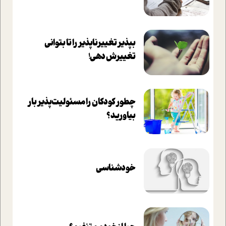
بپذير تغييرناپذير را تا بتواني
تغييرش دهي!‏
چطور کودکان را مسئولیت‌پذیر بار
بیاورید؟
خودشناسی