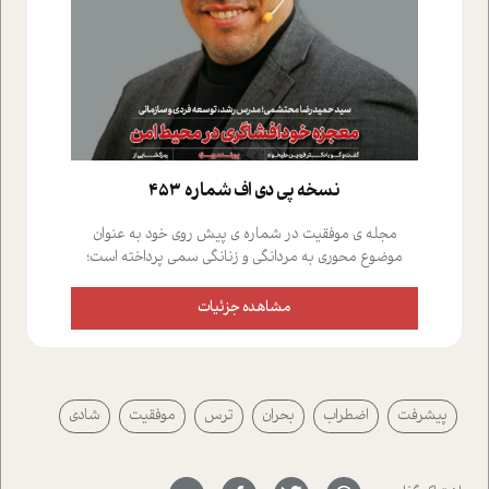
نسخه پي دي اف شماره 453
مجله ی موفقیت در شماره ی پیش روی خود به عنوان
موضوع محوری به مردانگی و زنانگی سمی پرداخته است؛
علاوه بر این که؛ گفت و گویی اختصاصی داشته ایم با فردین
علیخواه، جامعه شناس در بخش های مختلف تلاش کرده ایم
مشاهده جزئیات
از دریچه های گوناگون به این موضوع مهم بپردازیم.فصل
ایستگاه؛ شما را با دیدگاه های روانشناسان و کارشناسان
پیرامون موضوع مردانگی و زنانگی سمی و نیز چالش های
پیرامون آن آشنا می کند.در بخش دو فنجان داغ به سراغ افرادی
پیشرفت
اضطراب
بحران
ترس
موفقیت
شادی
رفته ایم که موفقیت را در عمل به اثبات رسانده اند؛ سید
حمیدرضا محتشمی که بیست و پنجمین سال فعالیت حرفه
ای خود را در حوزه ی کوچینگ، توسعه ی فردی و رهبری پشت
سر نهاده است و نیز کرامت عزیز زاده؛ سفیر صلح و دوستی که