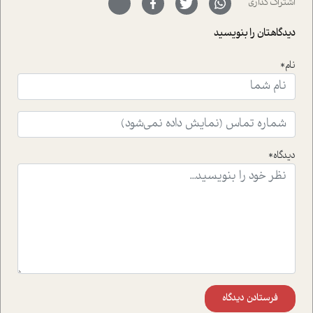
اشتراک گذاری
با رکاب زدن در بیش از هفتاد کشور و کاشتن درخت، به نماد
حمایت از محیط زیست و منابع طبیعی تبدیل گشته
دیدگاهتان را بنویسید
است.فصل روایت اجنبی ها در این شماره به دو موضوع
جذاب پرداخته است که عبارتند از جنبش آهستگی و نیز مقاله
نام*
ای که به زندگی شگفت انگیز جین گودال و تاثیرات کاوش های
ایشان در حوزه ی شامپانزه ها بر زندگی امروزی ما نگاهی
افکنده است.فصل اتاق 333 شما را پای صحبت یک تجربه ی
واقعی در ارتباط با اختلال شخصیت اسکزوئید و مشکلات و نیز
راهکارهای حل آن قرار می دهد که در اتاق درمان اتفاق افتاده
است.در فصل پایانی زیر ذره بین نیز همکاران ما تلاش کرده
دیدگاه*
اند تا در کنار مطالب سرگرمی و انگیزشی، شما را با بهترین و
موثرترین راهکارهای استفاده از هوش مصنوعی در حوزه های
مختلف کسب و کار آشنا کنند.
فرستادن دیدگاه