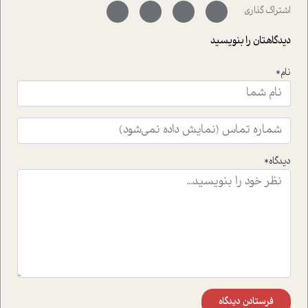
سر نهاده است و نیز کرامت عزیز زاده؛ سفیر صلح و دوستی که
اشتراک گذاری
با رکاب زدن در بیش از هفتاد کشور و کاشتن درخت، به نماد
حمایت از محیط زیست و منابع طبیعی تبدیل گشته
دیدگاهتان را بنویسید
است.فصل روایت اجنبی ها در این شماره به دو موضوع
جذاب پرداخته است که عبارتند از جنبش آهستگی و نیز مقاله
نام*
ای که به زندگی شگفت انگیز جین گودال و تاثیرات کاوش های
ایشان در حوزه ی شامپانزه ها بر زندگی امروزی ما نگاهی
افکنده است.فصل اتاق 333 شما را پای صحبت یک تجربه ی
واقعی در ارتباط با اختلال شخصیت اسکزوئید و مشکلات و نیز
راهکارهای حل آن قرار می دهد که در اتاق درمان اتفاق افتاده
است.در فصل پایانی زیر ذره بین نیز همکاران ما تلاش کرده
دیدگاه*
اند تا در کنار مطالب سرگرمی و انگیزشی، شما را با بهترین و
موثرترین راهکارهای استفاده از هوش مصنوعی در حوزه های
مختلف کسب و کار آشنا کنند.
فرستادن دیدگاه