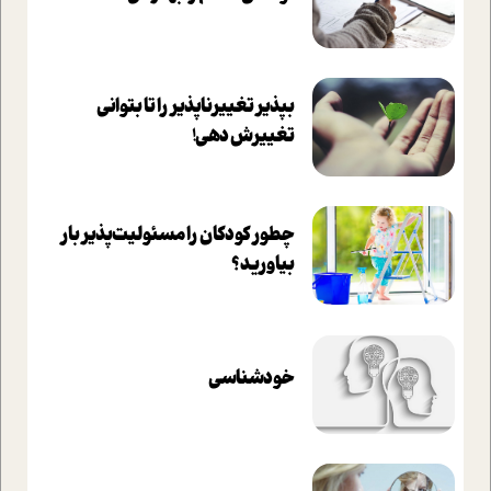
بپذير تغييرناپذير را تا بتواني
تغييرش دهي!‏
چطور کودکان را مسئولیت‌پذیر بار
بیاورید؟
خودشناسی