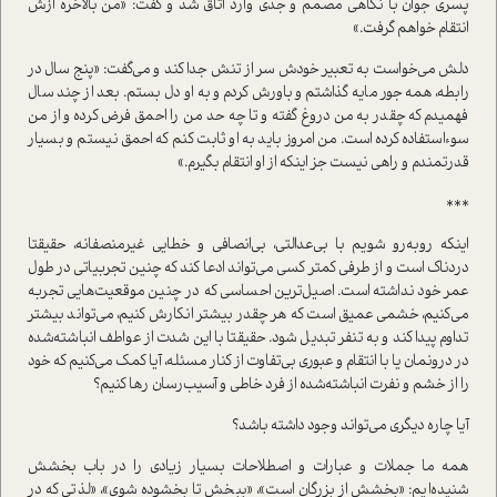
پسری جوان با نگاهی مصمم و جدی وارد اتاق شد و گفت: «من بالاخره ازش
انتقام خواهم گرفت.»
دلش می‌خواست به تعبیر خودش سر از تنش جدا کند و می‌گفت: «پنج سال در
رابطه، همه جور مایه گذاشتم و باورش کردم و به او دل بستم. بعد از چند سال
فهمیدم که چقدر به من دروغ گفته و تا چه حد من را احمق فرض کرده و از من
سوءاستفاده کرده است. من امروز باید به او ثابت کنم که احمق نیستم و بسیار
قدرتمندم و راهی نیست جز اینکه از او انتقام بگیرم.»
***
اینکه روبه‌رو شویم با بی‌عدالتی، بی‌انصافی و خطایی غیرمنصفانه، حقیقتا
دردناک است و از طرفی کمتر کسی می‌تواند ادعا کند که چنین تجربیاتی در طول
عمر خود نداشته است. اصیل‌ترین احساسی که در چنین موقعیت‌هایی تجربه
می‌کنیم، خشمی عمیق است که هر چقدر بیشتر انکارش کنیم، می‌تواند بیشتر
تداوم پیدا کند و به تنفر تبدیل شود. حقیقتا با این شدت از عواطف انباشته‌شده
در درونمان یا با انتقام و عبوری بی‌تفاوت از کنار مسئله، آیا کمک می‌کنیم که خود
را از خشم و نفرت انباشته‌شده از فرد خاطی و آسیب‌رسان رها کنیم؟
آیا چاره دیگری می‌تواند وجود داشته باشد؟
همه ما جملات و عبارات و اصطلاحات بسیار زیادی را در باب بخشش
شنیده‌ایم: «بخشش از بزرگان است»، «ببخش تا بخشوده شوی»، «لذتی که در