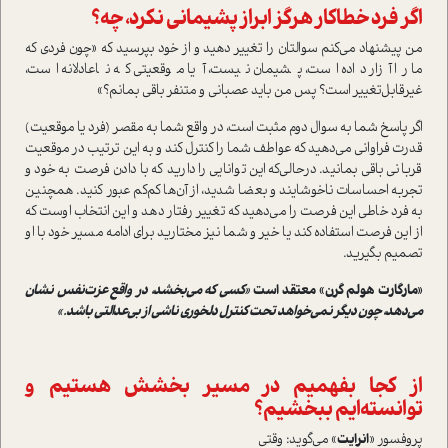
اگر فرد خطاکار هرگز ابراز پشیمانی نکرد، چه؟
من پیشنهاد می‌کنم سوالتان را تغییر دهید و از خود بپرسید که «چون فردی که
ما را آزار داده است، پشیمان نیست، آیا موقعیتی که ناعادلانه است،
غیرقابل‌تغییر است؟ پس من باید عصبانی و متنفر باقی بمانم؟»
اگر پاسخ شما به سوال دوم مثبت است، در واقع شما به مقصر (فرد یا موقعیت)
قدرت فراوانی می‌دهید که عواطف شما را کنترل کند و به این ترتیب در موقعیت
قربانی باقی بمانید. در‌حالی‌که این توانایی را دارید که با دادن فرصت به خود و
تجربه احساسات ناخوشایند و بعضا شدید، از آن‌ها کم‌کم عبور کنید. همچنین
به فرد خاطی این فرصت را می‌دهید که تغییر رفتار دهد و این انتخاب اوست که
از این فرصت استفاده کند یا خیر و شما نیز مختارید برای ادامه مسیر خود با او
تصمیم بگیرید.
«مارگارت هولم گرن» معتقد است
«کسی که می‌بخشد، در واقع عزت‌نفس نشان
می‌دهد، چون دیگر نمی‌خواهد تحت کنترل دلخوری ناشی از بی‌عدالتی باشد.»
از کجا بفهمیم در مسیر بخشش هستیم و
توانسته‌ایم ببخشیم؟
پروفسور «
انرایت
» می‌گوید: وقتی