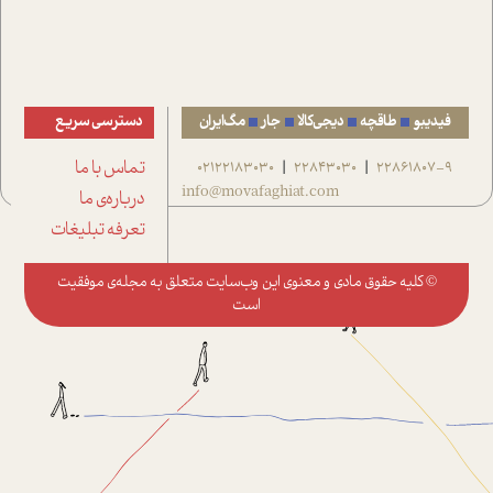
فیدیبو
طاقچه
دیجی‌کالا
جار
مگ‌ایران
دسترسی سریع
22861807-9
22843030
02122183030
تماس با ما
|
|
info@movafaghiat.com
درباره‌ی ما
تعرفه تبلیغات
© کلیه حقوق مادی و معنوی این وب‌سایت متعلق به
مجله‌ی موفقیت
است