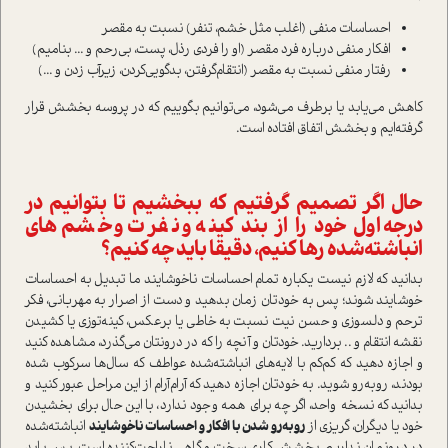
احساسات منفی (اغلب مثل خشم، تنفر) نسبت به مقصر
افکار منفی درباره فرد مقصر (او را فردی رذل، پست، بی‌رحم و ... بنامیم)
رفتار منفی نسبت به مقصر (‌انتقام‌گرفتن، بدگویی‌کردن، زیرآب زدن و ...)
کاهش می‌یابد یا برطرف می‌شود، می‌توانیم بگوییم که در پروسه بخشش قرار
گرفته‌ایم و بخشش اتفاق افتاده است.
حال اگر تصمیم گرفتیم که ببخشیم تا بتوانیم در
درجه اول خود را از بند کینه و نفرت و خشم‌های
انباشته‌شده رها کنیم، دقیقا باید چه کنیم؟
بدانید که لازم نیست یکباره تمام احساسات ناخوشایند ما تبدیل به احساسات
خوشایند شوند؛ پس به خودتان زمان بدهید و دست از اصرار به مهربانی، فکر
ترحم و دلسوزی و حسن نیت نسبت به خاطی یا برعکس، کینه‌توزی یا کشیدن
نقشه انتقام و .. بردارید. خودتان و آنچه را که در درونتان می‌گذرد، مشاهده کنید
و اجازه دهید که کم‌کم با لایه‌های انباشته‌شده عواطف که سال‌ها سرکوب شده
بودند، روبه‌رو شوید. به خودتان اجازه دهید که آرام‌آرام از این مراحل عبور کنید و
بدانید که نسخه واحد، اگر چه برای همه وجود ندارد، با این حال برای بخشیدن
خود یا دیگران، گریزی از
روبه‌رو شدن با افکار و احساسات ناخوشایند
انباشته‌شده