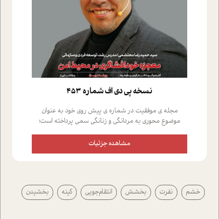
نسخه پي دي اف شماره 453
مجله ی موفقیت در شماره ی پیش روی خود به عنوان
موضوع محوری به مردانگی و زنانگی سمی پرداخته است؛
علاوه بر این که؛ گفت و گویی اختصاصی داشته ایم با فردین
علیخواه، جامعه شناس در بخش های مختلف تلاش کرده ایم
مشاهده جزئیات
از دریچه های گوناگون به این موضوع مهم بپردازیم.فصل
ایستگاه؛ شما را با دیدگاه های روانشناسان و کارشناسان
پیرامون موضوع مردانگی و زنانگی سمی و نیز چالش های
پیرامون آن آشنا می کند.در بخش دو فنجان داغ به سراغ افرادی
خشم
نفرت
بخشش
انتقام‌جویی
کینه
بخشیدن
رفته ایم که موفقیت را در عمل به اثبات رسانده اند؛ سید
حمیدرضا محتشمی که بیست و پنجمین سال فعالیت حرفه
ای خود را در حوزه ی کوچینگ، توسعه ی فردی و رهبری پشت