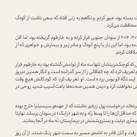
 بسته بود، عبور کردم و نگاهم به زنی افتاد که سعی داشت از کودک
، محافظت می‌کرد.
«سیسیلیای» ۳۷ساله در طول جنگ داخلی سال‌های 2013/ 2014 از سودان جنوبی فرار کرده و به خارطوم گریخته بود، اما الان
ده بود، اما این بار با پنج کودک و مادر پیر و بیمارش و خواهری که از
لاقات کردم.
که کوچک‌ترینشان تنها سه ماه از تولدش گذشته بود، به خارطوم فرار
تعریف کرد که چه اتفاقاتی را از سر گذرانده است و انگار همین دیروز
 ایستگاه اتوبوس برده است. او تعریف کرد که کودکانش هیچ‌وقت
وش نخواهند کرد و دیدن همین صحنه‌ها باعث آسیب شدید روحی در
ه‌اند درخواست پول زیادی داشتند که از عهده‌ی سیسیلیا خارج بوده
که حداقل آن‌ها را تا وسط راه و به شهر «رابک» در سودان برساند. نهایتا
ماری دیابت و بستری‌شدنش در بیمارستان، نُه ماه در آنجا بمانند.
ه بهبودی رفت و آنان قادر به ادامه‌ی مسیر به سمت شهر رنک شدند. از آن روز