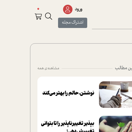
0
ورود
اشتراک مجله
ن مطالب
مشاهده ی همه
نوشتن، حالم را بهتر می‌کند
بپذير تغييرناپذير را تا بتواني
تغييرش دهي!‏