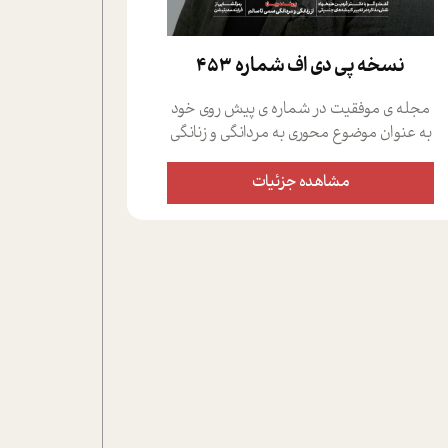
نسخه پي دي اف شماره 453
مجله ی موفقیت در شماره ی پیش روی خود
به عنوان موضوع محوری به مردانگی و زنانگی
سمی پرداخته است؛ علاوه بر این که؛ گفت و
گویی اختصاصی داشته ایم با فردین علیخواه،
مشاهده جزئیات
جامعه شناس در بخش های مختلف تلاش
کرده ایم از دریچه های گوناگون به این موضوع
مهم بپردازیم.فصل ایستگاه؛ شما را با دیدگاه
های روانشناسان و کارشناسان پیرامون
موضوع مردانگی و زنانگی سمی و نیز چالش
های پیرامون آن آشنا می کند.در بخش دو
فنجان داغ به سراغ افرادی رفته ایم که
موفقیت را در عمل به اثبات رسانده اند؛ سید
حمیدرضا محتشمی که بیست و پنجمین
سال فعالیت حرفه ای خود را در حوزه ی
کوچینگ، توسعه ی فردی و رهبری پشت سر