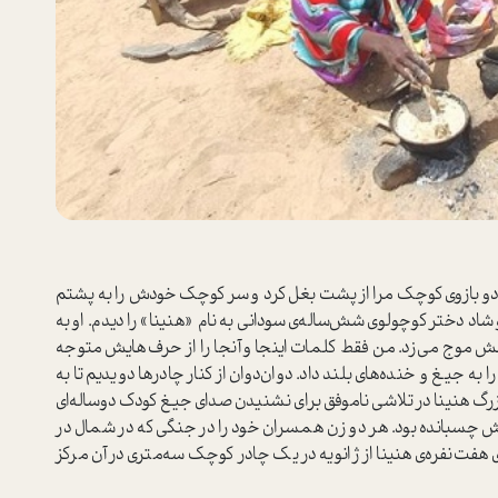
ودم، دو بازوی کوچک مرا از پشت بغل کرد و سر کوچک خودش را به پشتم
شاد دختر کوچولوی شش‌ساله‌ی سودانی به نام «هنینا» را دیدم. او به
موج می‌زد. من فقط کلمات اینجا و آنجا را از حرف‌هایش متوجه
ه جیغ و خنده‌های بلند داد. دوان‌دوان از کنار چادرها دویدیم تا به
زرگ هنینا در تلاشی ناموفق برای نشنیدن صدای جیغ کودک دو‌ساله‌ای
ش چسبانده بود. هر دو زن همسران خود را در جنگی که در شمال در
ی هفت‌نفره‌ی هنینا از ژانویه در یک چادر کوچک سه‌متری در آن مرکز