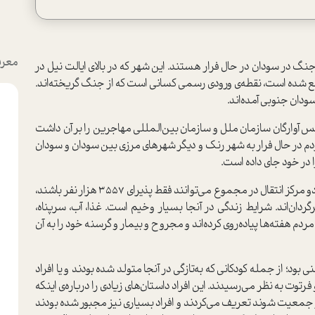
معرف
 است که از جنگ در سودان در حال فرار هستند. این شهر که در بالای ایالت نیل در
دان و در حدود 60 کیلومتری از جودا (Joda) واقع شده است، نقطه‌ی ورودی رسمی کسانی است که از جنگ گریخته‌اند.
ژانس آوارگان سازمان ملل و سازمان بین‌المللی مهاجرین را بر آن داشت
 مردم در حال فرار به شهر رنک و دیگر شهرهای مرزی بین سودان و سودان
در خود جای داده است.
درحالی‌که بر طبق گزارش آژانس آوارگان سازمان ملل، هر دو مرکز انتقال در مجموع می‌توانند فقط پذیرای 3557 هزار نفر باشند،
راکز سرگردان‌اند. شرایط زندگی در آنجا بسیار وخیم است. غذا، آب، سرپناه،
دم هفته‌ها پیاده‌روی کرده‌اند و مجروح و بیمار و گرسنه خود را به آن
 بود؛ از جمله کودکانی که به‌تازگی در آنجا متولد شده بودند و یا افراد
وت به نظر می‌رسیدند. این افراد داستان‌های زیادی را درباره‌ی اینکه
از جمعیت شوند تعریف می‌کردند و افراد بسیاری نیز مجبور شده بودند