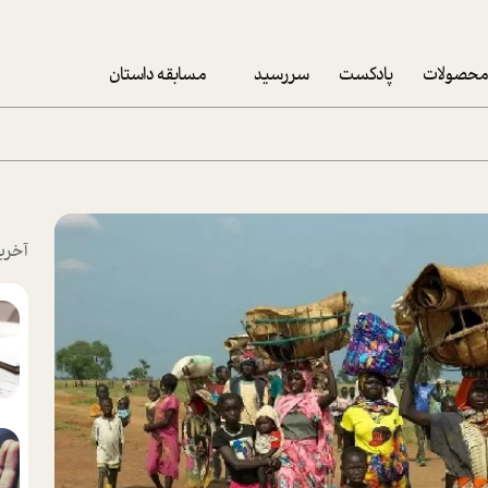
حصولات
پادکست
سررسید
مسابقه داستان
سررسید 1403
سفارش شرکتی سررسید 1403
پکيج نوروزي موفقيت
آخری
تقویم رومیزی
تقویم دیواری