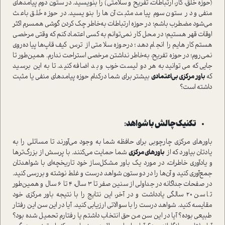
(حوزه خُلق، کار، ارتباطات، تفریح و سلامتی) را بنویسید. در ستون دوم پیامدهای
منفی و در ستون سوم پیامد مثبت آن‌ها را بنویسید. در حوزه خُلق باعث
می‌شود مضطرب باشم؛ در حوزه ارتباطات به‌خاطر چک کردن گوشی همسرم اکثر
اوقات قهر هستیم؛ در محل کار نمی‌توانم به کسی اعتماد کنم که وقتی مرخصی
هستم کارهایم را انجام دهد؛ درحوزه سلامتی از ترس کیف‌قاپ‌ها پیاده‌روی
نمی‌روم؛ در حوزه تفریح، به‌خاطر نداشتن مرخصی استراحت ندارم. همین‌طور تا
جایی که می‌توانید به هر دو لیست خوب و بد اضافه کنید. تا به این برسید
که
باور مرکزی بی‌اعتمادی
بیشتر برای شما درکدام حوزه پیامدهای منفی یا مثبت
داشته است؟
تکنیک چالش با شواهد:
باورهای‌ مرکزی‌ چارچوبی‌ برای‌ حافظه شما به وجود می‌‌آورند تا مسائلی را به
یادتان بیاورد که از
باورهای‌ مرکزی‌‌
شما حمایت می‌کنند. با پرسش از بزرگ‌ترها
و یادآوری خاطرات، در مورد یک باور مشکل‌ساز خود تاریخچه‌ای با شواهدتان
جمع‌آوری کنید و آن‌ها را در دو ستون شواهد درست و غلط نوشته و بررسی کنید.
در صفحات جداگانه در جداولی از سنین صفر تا 3 سال، 4 تا 6 سال و همین‌طور
تا سن 20 سالگی یادداشت و در آخر، این نتایج را با نتیجه باور مرکزی خود
مقایسه کنید. شواهد درست را با سوالاتی ارزیابی کنید. آیا در این سن این رفتار
طبیعی بوده؟ آیا در این سن من حق انتخاب داشتم یا رفتارم تحمیل شده بود؟