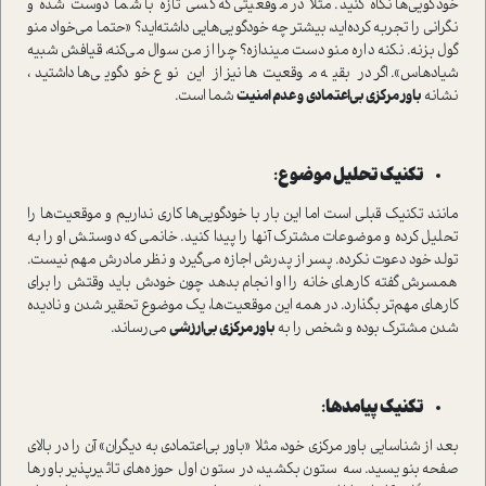
خودگویی‌ها نگاه کنید. مثلا در موقعیتی که کسی تازه با شما دوست شده و
نگرانی را تجربه کرده‌اید، بیشتر چه خودگویی‌هایی داشته‌اید؟ «حتما می‌خواد منو
گول بزنه. نکنه داره منو دست میندازه؟ چرا از من سوال می‌کنه، قیافش شبیه
شیادهاس». اگر در بقیه موقعیت‌ها نیز از این نوع خودگویی‌ها داشتید،
نشانه
باور مرکزی بی‌اعتمادی و عدم امنیت
شما است.
تکنیک تحلیل موضوع:
مانند تکنیک قبلی است اما این بار با خودگویی‌ها کاری نداریم و موقعیت‌ها را
تحلیل کرده و موضوعات مشترک آنها را پیدا کنید. خانمی که دوستش او را به
تولد خود دعوت نکرده. پسر از پدرش اجازه می‌گیرد و نظر مادرش مهم نیست.
همسرش گفته کارهای خانه را او انجام بدهد چون خودش باید وقتش را برای
کارهای مهم‌تر بگذارد. در همه این موقعیت‌ها، یک موضوع تحقیر شدن و نادیده
شدن مشترک بوده و شخص را به
باور مرکزی بی‌ارزشی
می‌رساند.
تکنیک پیامدها:
بعد از شناسایی باور مرکزی خود، مثلا «باور بی‌اعتمادی به دیگران» آن را در بالای
صفحه بنویسید. سه ستون بکشید، در ستون اول حوزه‌های تاثیرپذیر باورها