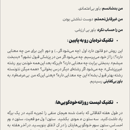
من بد‌شانسم:
باور بی‌اعتمادی.
من غیرقابل‌تحملم:
دوست نداشتی بودن.
من را حساب نکرد:
باور بی ارزشی.
تکنیک نردبان رو به پایین :
این روش دو قانون دارد اول (چه می‌شود اگر...) و دوم (این برای من چه معنایی
دارد؟) را از خود می‌پرسیم. چه می‌شود اگر من در پزشکی قبول نشوم؟ «بدبخت
میشم». بدبختی برایت چه معنایی دارد؟ «این‌که بعد این‌همه خوندن برم رشته
غیرپزشکی». چه می‌شود اگر رشته‌ای دیگر درس بخوانی؟ «همه میگن نتونسته
رشته بهتر قبول بشه!» این چه معنایی داره؟ «یعنی این‌که من بی‌عرضه‌ام». به
باور بی‌کفایتی
رسیدیم.
تکنیک لیست روزانه خودگویی‌ها:
در طول هفته اتفاقاتی که باعث شده هیجان منفی را تجربه کنید، در یک برگه
یادداشت کنید. سه ستون عمودی بکشید. ستون اول موقعیت، ستون دوم
احساس، ستون سوم خودگویی‌هایتان را در آن اتفاق بنویسید. در آخر هفته به