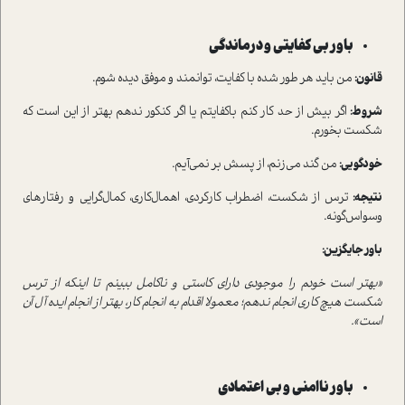
باور بی کفایتی و درماندگی
قانون:
من باید هر طور شده با کفایت، توانمند و موفق دیده شوم.
شروط:
اگر بیش از حد کار کنم باکفایتم یا اگر کنکور ندهم بهتر از این است که
شکست بخورم.
خودگویی:
من گند می‌زنم، از پسش بر نمی‌آیم.
نتیجه:
ترس از شکست، اضطراب کارکردی، اهمال‌کاری، کمال‌گرایی و رفتارهای
وسواس‌گونه.
باور جایگزین:
«بهتر است خودم را موجودی دارای کاستی و ناکامل ببینم تا اینکه از ترس
شکست هیچ کاری انجام ندهم؛ معمولا اقدام به انجام کار، بهتر از انجام ایده آل آن
است».
باور ناامنی و بی اعتمادی