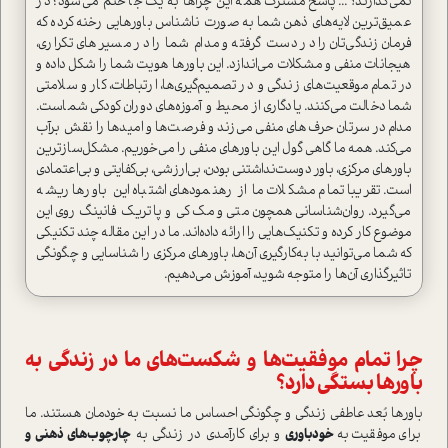
نمی‌گذارند؟... پاسخ مشترک همه این چراها به یک جا ختم می‌شود؛ در
عمیق‌ترین لایه‌های ذهن شما به صورت ناشناس باورهایی رخنه کرده که
فرمان زندگی‌تان را در دست گرفته و مدام شما را در مسیرهای تکراری،
هیجانات منفی و مشکلات می‌اندازد. این باورها هویت شما را شکل داده و
در تمام موقعیت‌های زندگی و در تصمیم‌گیری‌ها، ارتباطات، کار و سلامتی
شما دخالت می‌کنند. یادگاری از محیط و آموزه‌های دوران کودکی شماست.
مدام در سرتان حرف‌های منفی می‌زند و فرصت‌ها و امیدها را نقش برآب
می‌کند. همه ما گاهی گول این باورهای منفی را می‌خوریم. مشکل‌سازترین
باورهای مرکزی، باور دوست‌نداشتنی ‌بودن، بی‌ارزشی، بی‌کفایتی و بی‌اعتمادی
است. تقریبا تمام مشکلات ما از رهنمودهای اشتباه این باورها ریشه
می‌گیرد. روان‌شناسانی همچون متی و مک کی و پاتریک فانینگ روی این
موضوع کار کرده و تکنیک‌هایی را ارائه داده‌اند. ما در این مقاله چند تکنیکی
که شما می‌توانید با به‌کارگیری آن‌ها، باورهای مرکزی را شناسایی و چگونگی
تاثیرگذاری آن‌ها را متوجه شوید، آموزش می‌دهیم.
چرا تمام موفقیت‌ها و شکست‌های ما در زندگی به
باورها بستگی دارد؟
باورها بُعد عاطفی زندگی و چگونگی احساس ما نسبت به خودمان هستند. ما
برای موفقیت به
خودباوری
و برای کارآمدی در زندگی به
چارچوب‌های ذهنی و