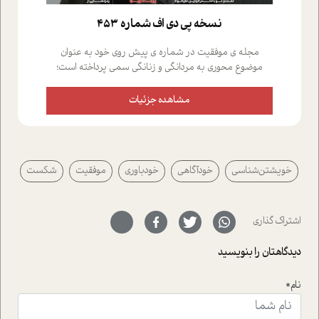
نسخه پي دي اف شماره 453
مجله ی موفقیت در شماره ی پیش روی خود به عنوان
موضوع محوری به مردانگی و زنانگی سمی پرداخته است؛
علاوه بر این که؛ گفت و گویی اختصاصی داشته ایم با فردین
علیخواه، جامعه شناس در بخش های مختلف تلاش کرده ایم
مشاهده جزئیات
از دریچه های گوناگون به این موضوع مهم بپردازیم.فصل
ایستگاه؛ شما را با دیدگاه های روانشناسان و کارشناسان
پیرامون موضوع مردانگی و زنانگی سمی و نیز چالش های
پیرامون آن آشنا می کند.در بخش دو فنجان داغ به سراغ افرادی
خویشتن‌شناسی
خودآگاهی
خودباوری
موفقیت
شکست
رفته ایم که موفقیت را در عمل به اثبات رسانده اند؛ سید
حمیدرضا محتشمی که بیست و پنجمین سال فعالیت حرفه
ای خود را در حوزه ی کوچینگ، توسعه ی فردی و رهبری پشت
سر نهاده است و نیز کرامت عزیز زاده؛ سفیر صلح و دوستی که
اشتراک گذاری
با رکاب زدن در بیش از هفتاد کشور و کاشتن درخت، به نماد
حمایت از محیط زیست و منابع طبیعی تبدیل گشته
دیدگاهتان را بنویسید
است.فصل روایت اجنبی ها در این شماره به دو موضوع
جذاب پرداخته است که عبارتند از جنبش آهستگی و نیز مقاله
نام*
ای که به زندگی شگفت انگیز جین گودال و تاثیرات کاوش های
ایشان در حوزه ی شامپانزه ها بر زندگی امروزی ما نگاهی