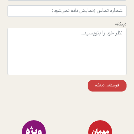
افکنده است.فصل اتاق 333 شما را پای صحبت یک تجربه ی
واقعی در ارتباط با اختلال شخصیت اسکزوئید و مشکلات و نیز
راهکارهای حل آن قرار می دهد که در اتاق درمان اتفاق افتاده
است.در فصل پایانی زیر ذره بین نیز همکاران ما تلاش کرده
دیدگاه*
اند تا در کنار مطالب سرگرمی و انگیزشی، شما را با بهترین و
موثرترین راهکارهای استفاده از هوش مصنوعی در حوزه های
مختلف کسب و کار آشنا کنند.
فرستادن دیدگاه
ویژه
مهمان