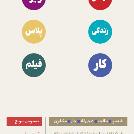
پلاس
زندگی
کار
فیلم
فیدیبو
طاقچه
دیجی‌کالا
جار
مگ‌ایران
دسترسی سریع
02122183030
22843030
22861807-9
|
|