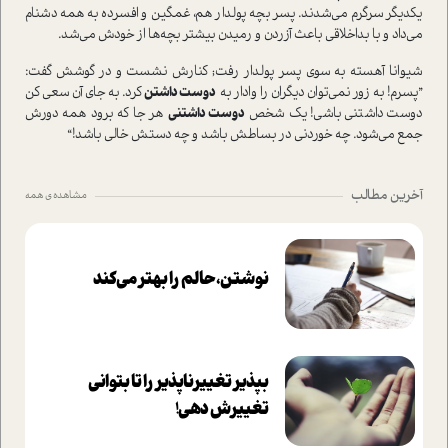
یکدیگر سرگرم می‌شدند. پسر بچه پولدار هم، غمگین و افسرده به همه دشنام
می‌داد و با بداخلاقی باعث آزردن و رمیدن بیشتر بچه‌ها از خودش می‌شد.
شیوانا آهسته به سوی پسر پولدار رفت; کنارش نشست و در گوشش گفت:
”پسرم! به زور نمی‌توان دیگران را وادار به
دوست داشتن
کرد. به جای آن سعی کن
دوست داشتنی باشی! یک شخص
دوست داشتنی
هر جا که برود همه دورش
جمع می‌شود. چه خوردنی در بساطش باشد و چه دستش خالی باشد!“
آخرین مطالب
مشاهده ی همه
نوشتن، حالم را بهتر می‌کند
بپذير تغييرناپذير را تا بتواني
تغييرش دهي!‏