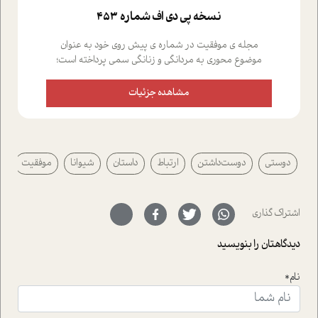
نسخه پي دي اف شماره 453
مجله ی موفقیت در شماره ی پیش روی خود به عنوان
موضوع محوری به مردانگی و زنانگی سمی پرداخته است؛
علاوه بر این که؛ گفت و گویی اختصاصی داشته ایم با فردین
علیخواه، جامعه شناس در بخش های مختلف تلاش کرده ایم
مشاهده جزئیات
از دریچه های گوناگون به این موضوع مهم بپردازیم.فصل
ایستگاه؛ شما را با دیدگاه های روانشناسان و کارشناسان
پیرامون موضوع مردانگی و زنانگی سمی و نیز چالش های
پیرامون آن آشنا می کند.در بخش دو فنجان داغ به سراغ افرادی
دوستی
دوست‌داشتن
ارتباط
داستان
شیوانا
موفقیت
رفته ایم که موفقیت را در عمل به اثبات رسانده اند؛ سید
حمیدرضا محتشمی که بیست و پنجمین سال فعالیت حرفه
ای خود را در حوزه ی کوچینگ، توسعه ی فردی و رهبری پشت
سر نهاده است و نیز کرامت عزیز زاده؛ سفیر صلح و دوستی که
اشتراک گذاری
با رکاب زدن در بیش از هفتاد کشور و کاشتن درخت، به نماد
حمایت از محیط زیست و منابع طبیعی تبدیل گشته
دیدگاهتان را بنویسید
است.فصل روایت اجنبی ها در این شماره به دو موضوع
جذاب پرداخته است که عبارتند از جنبش آهستگی و نیز مقاله
نام*
ای که به زندگی شگفت انگیز جین گودال و تاثیرات کاوش های
ایشان در حوزه ی شامپانزه ها بر زندگی امروزی ما نگاهی
افکنده است.فصل اتاق 333 شما را پای صحبت یک تجربه ی