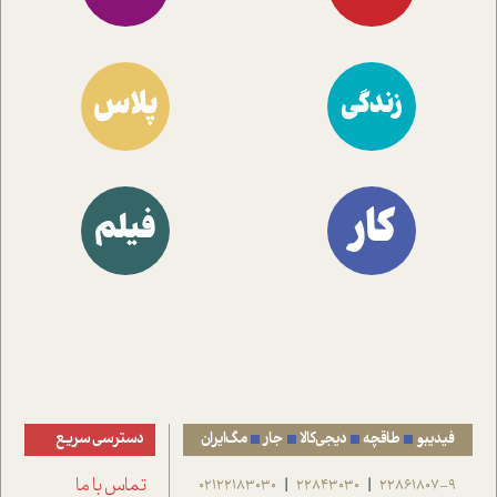
پلاس
زندگی
کار
فیلم
فیدیبو
طاقچه
دیجی‌کالا
جار
مگ‌ایران
دسترسی سریع
22861807-9
22843030
02122183030
تماس با ما
|
|