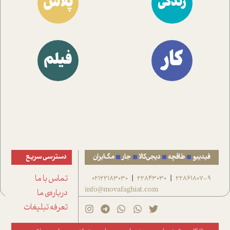
پلاس
زندگی
کار
فیلم
فیدیبو
طاقچه
دیجی‌کالا
جار
مگ‌ایران
دسترسی سریع
22861807-9
22843030
02122183030
تماس با ما
|
|
info@movafaghiat.com
درباره‌ی ما
تعرفه تبلیغات