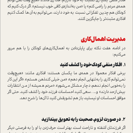
افکار منفی بسیاری نسبت به خود داریم؛ افکاری مانند «هیچ‌وقت نمی‌توانم
همه‌ی مردم را راضی کنم» یا «من به‌اندازه‌ی کافی خوب نیستم». اگر درک کنیم که
کودکان هم چنین تفکراتی نسبت به خود دارند، می‌توانیم به آن‌ها کمک کنیم
افکاری مثبت‌تر را جایگزین کنند.
مدیریت اهمال‌کاری
در ادامه، هفت نکته برای پایان‌دادن به اهمال‌کاری‌های کودکان را با هم مرور
می‌کنیم:
۱.
افکار منفی کودک خود را کشف کنید
برخی افکار معمولا در همه‌ی ما یکسان هستند؛ افکاری مانند: «هیچ‌وقت
نمی‌توانم کاری را به‌تنهایی انجام دهم»،‌ «من خیلی کند‌‌‌ذهن هستم»، «اگر این کار
را به‌خوبی انجام ندهم، دچار مشکل می‌شوم»، «مردم همیشه از من انتظارات
بیش‌ازحد دارند» و... . سعی کنید احساسات فرزند خود را کشف کنید. حتی اگر
موافق احساسات او نیستید، باز هم تشویقش کنید تا آن‌ها را شرح دهد.
۲.
در صورت لزوم، صحبت را به تعویق بیندازید
اگر فرزندتان آشفته و ناراحت است، بهتر است حرف‌زدن با او را به فرصتی دیگر