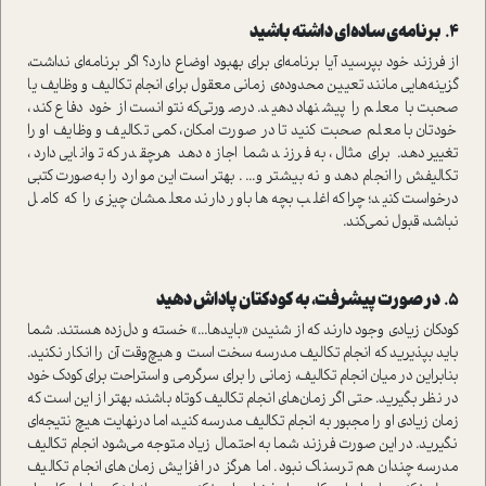
۴.
برنامه‌ی ساده‌ای داشته باشید
از فرزند خود بپرسید آیا برنامه‌ای برای بهبود اوضاع دارد؟ اگر برنامه‌ای نداشت،
گزینه‌هایی مانند تعیین محدوده‌ی زمانی معقول برای انجام تکالیف و وظایف یا
صحبت با معلم را پیشنهاد دهید. درصورتی‌که نتوانست از خود دفاع کند،
خودتان با معلم صحبت کنید تا در صورت امکان، کمی تکالیف و وظایف او را
تغییر دهد. برای مثال، به فرزند شما اجازه دهد هرچقدر که توانایی دارد،
تکالیفش را انجام دهد و نه بیشتر و... . بهتر است این موارد را به‌صورت کتبی
درخواست کنید؛ چراکه اغلب بچه‌ها باور دارند معلمشان چیزی را که کامل
نباشد، قبول نمی‌کند.
۵.
در صورت پیشرفت،‌ به کودکتان پاداش دهید
کودکان زیادی وجود دارند که از شنیدن «بایدها...» خسته و دل‌زده هستند. شما
باید بپذیرید که انجام تکالیف مدرسه سخت است و هیچ‌وقت آن را انکار نکنید.
بنابراین در میان انجام تکالیف، زمانی را برای سرگرمی و استراحت برای کودک خود
در نظر بگیرید. حتی اگر زمان‌های انجام تکالیف کوتاه باشند، بهتر از این است که
زمان زیادی او را مجبور به انجام تکالیف مدرسه کنید، اما درنهایت هیچ نتیجه‌ای
نگیرید. در این صورت فرزند شما به احتمال زیاد متوجه می‌شود انجام تکالیف
مدرسه چندان هم ترسناک نبود. اما هرگز در افزایش زمان‌های انجام تکالیف