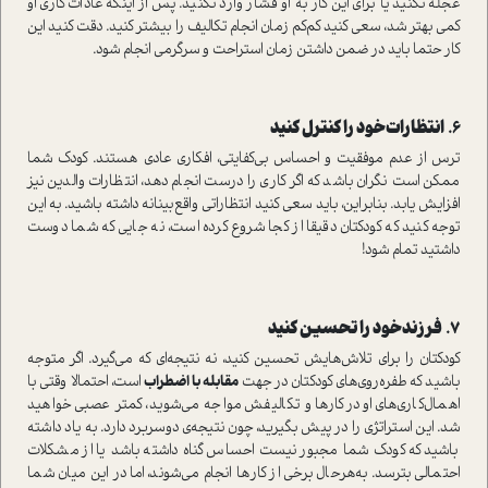
عجله نکنید یا برای این کار به او فشار وارد نکنید. پس از اینکه عادات کاری او
کمی بهتر شد، سعی کنید کم‌کم زمان انجام تکالیف را بیشتر کنید. دقت کنید این
کار حتما باید در ضمن داشتن زمان استراحت و سرگرمی انجام شود.
۶.
انتظارات خود را کنترل‌ کنید
ترس از عدم موفقیت و احساس بی‌کفایتی، افکاری عادی هستند. کودک شما
ممکن است نگران باشد که اگر کاری را درست انجام دهد، انتظارات والدین نیز
افزایش یابد. بنابراین، باید سعی کنید انتظاراتی واقع‌بینانه داشته باشید. به این
توجه کنید که کودکتان دقیقا از کجا شروع کرده است، نه جایی که شما دوست
داشتید تمام شود!
۷.
فرزند خود را تحسین کنید
کودکتان را برای تلاش‌هایش تحسین کنید، نه نتیجه‌ای که می‌گیرد. اگر متوجه
باشید که طفره‌روی‌های کودکتان در جهت
مقابله با اضطراب
است، احتمالا وقتی با
اهمال‌کاری‌های او در کارها و تکالیفش مواجه می‌شوید، کمتر عصبی خواهید
شد. این استراتژی را در پیش بگیرید، چون نتیجه‌ی دوسربرد دارد. به یاد داشته
باشید که کودک شما مجبور نیست احساس گناه داشته باشد یا از مشکلات
احتمالی بترسد. به‌هرحال برخی از کارها انجام می‌شوند، اما در این میان شما