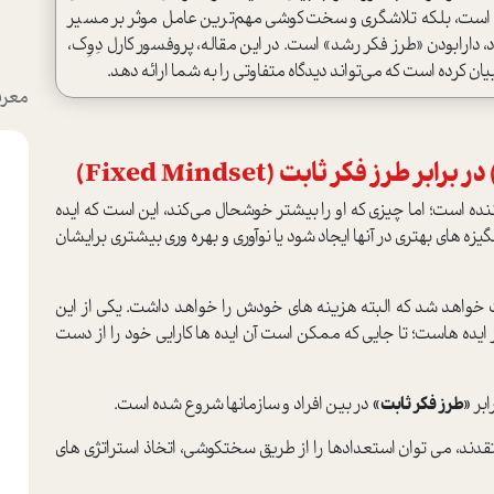
ه است، بلکه تلاشگری و سخت‌کوشی مهم‌ترین عامل موثر بر مسیر
ارا‌بودن «طرز فکر رشد» است. در این مقاله، پروفسور کارل دِوِک،
 کرده است که می‌تواند دیدگاه متفاوتی را به شما ارائه دهد.
معرف
هایش، منجر به تغییرات مثبت در مخاطبان شود؛ مثلا انگیزه‎ های بهتری در آن‎ها ایجاد شود یا نوآوری و بهره‎ وری بیشتری برایشان
خواهد شد که البته هزینه های خودش را خواهد داشت. یکی از این
هزینه ها، برداشت‎های ناقص یا غلط یا حتی تحریف‌شده از ایده‎ هاست؛ تا جایی که ممکن است آن ایده‎ ها کارایی خود را از دست
ابر
«طرز فکر ثابت»
در بین افراد و سازمان‎ها شروع شده است.
به طور خلاصه باید گفت: افراد دارای «طرز فکر رشد» معتقدند، می‎ توان استعدادها را از طریق سخت‎کوشی، اتخاذ استراتژی‎ های