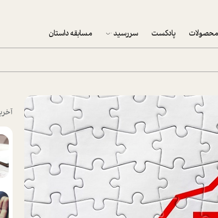
حصولات
پادکست
سررسید
مسابقه داستان
سررسید 1403
سفارش شرکتی سررسید 1403
پکيج نوروزي موفقيت
آخری
تقویم رومیزی
تقویم دیواری