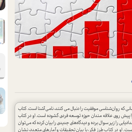
پروفسور «کارل دِوِک» و نظریه «طرز فکر رشد» برای کسانی که روان‌شناسی موفقیت را دنبال می‎ کنند، نامی آشنا است. کتاب
او تحت‌عنوان «طرز فکر (Mindset)» افق‎های جدیدی را پیش روی علاقه ‎مندان حوزه توسعه فردی گشوده است. او در کتاب
یابی را زیر سوال برده و دیدگاه‌های جدیدی را بیان کرده که می‌توان
ست. او در کتاب طرز فکر، با بیان تحقیقات و آمارهای متعدد، نشان