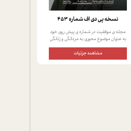
نسخه پي دي اف شماره 453
مجله ی موفقیت در شماره ی پیش روی خود
به عنوان موضوع محوری به مردانگی و زنانگی
سمی پرداخته است؛ علاوه بر این که؛ گفت و
گویی اختصاصی داشته ایم با فردین علیخواه،
مشاهده جزئیات
جامعه شناس در بخش های مختلف تلاش
کرده ایم از دریچه های گوناگون به این موضوع
مهم بپردازیم.فصل ایستگاه؛ شما را با دیدگاه
های روانشناسان و کارشناسان پیرامون
موضوع مردانگی و زنانگی سمی و نیز چالش
های پیرامون آن آشنا می کند.در بخش دو
فنجان داغ به سراغ افرادی رفته ایم که
موفقیت را در عمل به اثبات رسانده اند؛ سید
حمیدرضا محتشمی که بیست و پنجمین
سال فعالیت حرفه ای خود را در حوزه ی
کوچینگ، توسعه ی فردی و رهبری پشت سر