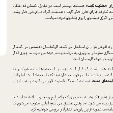
رای
«ذهنیت ثابت»
هستند، بیشتر است. در مقابل، کسانی که اعتقاد
 ندارند، دارای «طرز فکر ثابت» هستند. افراد دارای طرز فکر رشد،
.
را کاملا می‎ پذیرند و با آغوش باز از آن استقبال می‎ کنند، کارکنانشان احساس می‎ کنند از
قدرت و تعهد بیشتری برخوردارند. در چنین شرکت‎هایی، همکاری سازمانی و نوآوری، به مراتب بیشتر دیده می‎ شود. اما چیزی که از
ی قهرمان‌شدن در مسابقه ه‏ایی است که قرار است بهترین استعدادها برنده شوند و نه
سخت‌کوش‌ترین افراد. در واقع در چنین محیط‌های کاری، فرد می ‎تواند با تقلب و فریب، نشان دهد که بااستعداد است، اما وقتی
ایندهای مثبت
هستند که ملاک قضاوت قرار می‎ گیرند و نه تقلب‎ها و
نشان می‎ دهند در بسیاری از شرکت‎های بزرگ، از «طرز فکر رشد»، به‌عنوان یک واژه رایج و محبوب یاد شده است تا
جایی که این مفهوم، در بیانیه‎ های ماموریت آن شرکت‎ها نیز دیده می‎ شود. اما وقتی تحقیق می ‎کنم، اغلب متوجه می‌شوم که