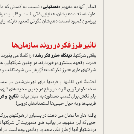
تمایل آن‎ها به مفهوم
«دستیابی»
نسبت به کسانی که دا
دارند استعدادهایشان، هدایایی ذاتی است و قابلیت رشد
پیرامون کمبود استعدادهایشان نگرانی کمتری دارند، از این‎رو، انرژی بیشتری را برای یادگیری صرف می‎کنند
تاثیر طرز فکر در روند سازمان‌ها
وقتی شرکت‎ها،
دیدگاه «طرز فکر رشد»
شرکت‎های دارای «طرز فکر ثابت» گزارش می ‎شود، تقلب و فریب از طرف کارمندان است!
احتمالا این تقلب‎ها و فریب‎ها برا
پای تلاش برای کسب دستاورد به میان بیاید،
نتایج و فر
فریب‌ها و به خیال خیلی‌ها استعدادهای درونی!
یافته‎ های ما 
برداشت‎های آن‎ها از طرز فکر، محدود و ناقص بوده است. در ادامه سه نمونه از این باورهای اشتباه را بررسی خواهیم کرد.