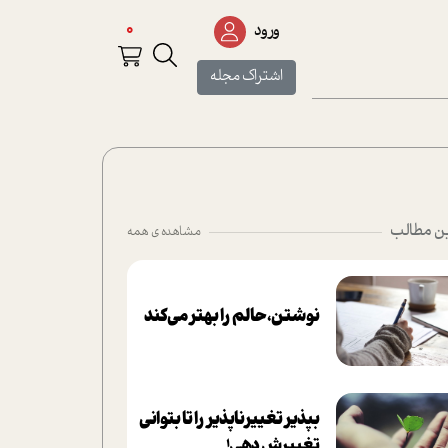
0
ورود
اشتراک مجله
ن مطالب
مشاهده ی همه
نوشتن، حالم را بهتر می‌کند
بپذير تغييرناپذير را تا بتواني
تغييرش دهي!‏