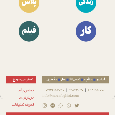
پلاس
زندگی
کار
فیلم
فیدیبو
طاقچه
دیجی‌کالا
جار
مگ‌ایران
دسترسی سریع
22861807-9
22843030
02122183030
تماس با ما
|
|
info@movafaghiat.com
درباره‌ی ما
تعرفه تبلیغات