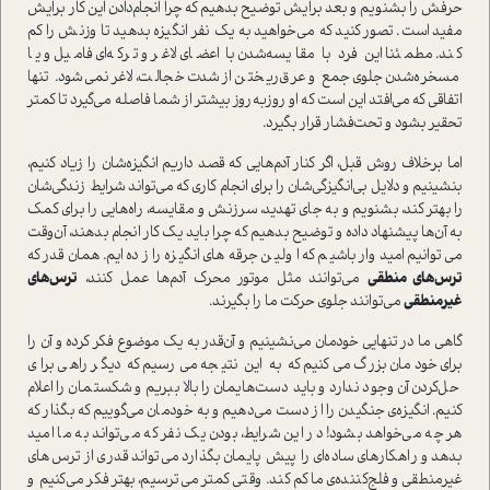
حرفش را بشنویم و بعد برایش توضیح بدهیم که چرا انجام‌دادن این کار برایش
مفید است. تصور کنید که می‌خواهید به یک نفر انگیزه بدهید تا وزنش را کم
کند. مطمئنا این فرد با مقایسه‌شدن با اعضای لاغر و ترکه‌ای فامیل و یا
مسخره‌شدن جلوی جمع و عرق‌ریختن از شدت خجالت، لاغر نمی‌شود. تنها
اتفاقی که می‌افتد این است که او روزبه‌روز بیشتر از شما فاصله می‌گیرد تا کمتر
تحقیر بشود و تحت‌فشار قرار بگیرد.
اما برخلاف روش قبل، اگر کنار آدم‌هایی که قصد داریم انگیزه‌شان را زیاد کنیم،
بنشینیم و دلايل بی‌انگیزگی‌شان را برای انجام کاری که می‌تواند شرایط زندگی‌شان
را بهتر کند، بشنویم و به جای تهدید، سرزنش و مقایسه، راه‌هایی را برای کمک
به آن‌ها پیشنهاد داده و توضیح بدهیم که چرا باید یک کار انجام بدهند، آن‌وقت
می‌توانیم امیدوار باشیم که اولین جرقه‌های انگیزه را زده‌ایم. همان‌قدر که
ترس‌های منطقی
می‌توانند مثل موتور محرک آدم‌ها عمل کنند،
ترس‌های
غیرمنطقی
می‌توانند جلوی حرکت ما را بگیرند.
گاهی ما در تنهایی خودمان می‌نشینیم و آن‌قدر به یک موضوع فکر کرده و آن را
برای خودمان بزرگ می‌کنیم که به این نتیجه می‌رسیم که دیگر راهی برای
حل‌کردن آن وجود ندارد و باید دست‌هایمان را بالا ببریم و شکستمان را اعلام
کنیم. انگیزه‌ی جنگیدن را از دست می‌دهیم و به خودمان می‌گوییم که بگذار که
هر چه می‌خواهد بشود! در این شرایط، بودن یک نفر که می‌‌تواند به ما امید
بدهد و راهکارهای ساده‌ای را پیش‌ پایمان بگذارد می‌تواند قدری از ترس‌های
غیرمنطقی و فلج‌کننده‌ی ما کم کند. وقتی کمتر می‌ترسیم، بهتر فکر می‌کنیم و