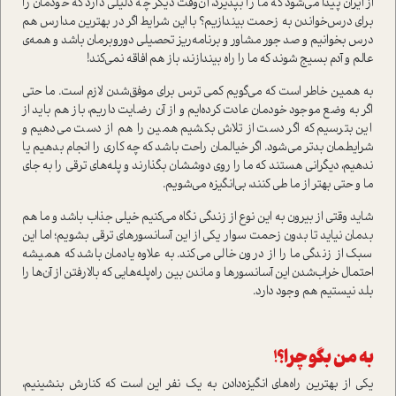
از ایران پیدا می‌شود که ما را بپذیرد، آن‌وقت دیگر چه دلیلی دارد که خودمان را
برای درس‌خواندن به زحمت بیندازیم؟ با این شرایط اگر در بهترین مدارس هم
درس بخوانیم و صد جور مشاور و برنامه‌ریز تحصیلی دور‌و‌برمان باشد و همه‌ی
عالم و آدم بسیج شوند که ما را راه بیندازند، باز هم افاقه نمی‌کند!
به همین خاطر است که می‌گویم کمی ترس برای موفق‌شدن لازم است. ما حتی
اگر به وضع موجود خودمان عادت کرده‌ایم و از آن رضایت داریم، باز هم باید از
این بترسیم که اگر دست از تلاش بکشیم همین را هم از دست می‌دهیم و
شرایطمان بدتر می‌شود. اگر خیالمان راحت باشد که چه کاری را انجام بدهیم یا
ندهیم، دیگرانی هستند که ما را روی دوششان بگذارند و پله‌هاي ترقی را به جای
ما و حتی بهتر از ما طی ‌کنند، بی‌انگیزه می‌شویم.
شاید وقتی از بیرون به این نوع از زندگی نگاه می‌کنیم خیلی جذاب باشد و ما هم
بدمان نیاید تا بدون زحمت سوار یکی از این آسانسورهای ترقی بشویم؛ اما این
سبک از زندگی ما را از درون خالی می‌کند. به علاوه یادمان باشد که همیشه
احتمال خراب‌شدن این آسانسورها و ماندن بین راه‌پله‌هایی که بالارفتن از آن‌ها را
بلد نیستیم هم وجود دارد.
به من بگو چرا؟!
یکی از بهترین راه‌های انگیزه‌دادن به یک نفر این است که کنارش بنشینیم،