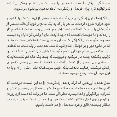
همدیگرند. وقتی ما امید به تغییر را از دست می‌دهیم و فکر می‌کنیم
نمی‌توانیم کاری برای خودمان و زندگی‌مان انجام بدهیم، بی‌انگیزه می‌شویم.
بی‌انگیزه‌ها از اول زندگی‌شان بی‌انگیزه نبوده‌اند. بعضی از آن‌ها یک کار را با شور و
شوق فراوان شروع کرده‌اند، اما هر بار که به یک مانع برخورد کرده‌اند، بخشی از
انگیزه‌شان را از دست داده‌اند و دست آخر هم به جایی رسیده‌اند که قید انجام کار
را زده‌اند و با خودشان گفته‌اند که «چه فایده‌ای داره؟ ولش کن بابا!» بد نیست
همین‌جا بگویم که بی‌انگیزگی یک بیماری مسری است. فقط کافی است که چندتا
آدم بی‌انگیزه دور و بر خودتان جمع کنید تا شما هم بعد از یک مدت به نقطه‌ای
برسید که برای انجام هر کاری مدام بگویید «ولش کن! که چی بشه!» به این
ترتیب یکدفعه چشم باز می‌کنید و می‌بینید که وسط یک عالم آدم نشسته‌اید که
امیدشان برای تغییر را از دست داده‌اند و نه فقط به همین وضعی که در آن
زندگی می‌کنند، رضایت داده‌اند، بلکه خیلی سرسختانه دنبال دفاع از آن و یا به
قول خودمان حفظ وضع موجود هستند.
مثل همه‌ی این‌هایی که گرفتاری‌های زندگی‌شان را به این نسبت می‌دهند که
گلیم بختشان سیاه بافته شده و حالا هیچ قالیشویی هم از پس سفید‌کردنش بر
نمی‌آید. بی‌انگیزگی واقعا بیماری خطرناکی است. ما هر وقت که دست از پارو‌زدن
برداریم و توی قایق منتظر بنشینیم که جریان آب ما را به یک طرفی ببرد، باید
انتظار چپ‌شدن قایق و غرق شدنمان را هم داشته باشیم.