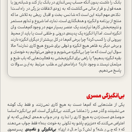
بانک را داشت، بدون آنکه حساب پس‌اندازی در بانک باز کند و شبانه‌روز با
همه قول و قرار مالی می‌گذاشت که به زودی اتفاقات بزرگی در راه است!
نکته‌ی مهم البته این است که شانس، بخت و اقبال ربطی به تلاش ما که
منتج از برنامه و انگیزه و هدف‌گذاری است، ندارد، اما شروع و تداوم مستمر
و نتیجه‌بخش کارها نیازمند یک عنصر بسیار مهم در وجود آدم‌هاست و آن
انگیزه است. اما آیا انگیزه یک پدیده‌ی درونی و خلقی است یا باید از محیط
بیرونی آن را کسب کرد؟ چرا برخی آدم‌ها در کل بیشتر از دیگران انگیزه دارند
و برخی دیگر به ظاهر هیچ انگیزه و ذوقی برای شروع هیچ کاری ندارند؟ حالا
سوال این است که ما چرا بی‌انگیزه‌ می‌شویم و چطور می‌توانیم به خودمان و
بقیه انگیزه بدهیم؟ یا راهی برای انگیزه‌بخشی به فعالیت‌هایی که باب طبع و
میلمان نیستند وجود دارد؟ درادامه‌ی این مطلب مرتبط به این سوالات
پاسخ می‌دهیم.
بی‌انگیزگی مسری
یکی از علت‌هایی که آدم‌ها دست به هیچ کاري نمی‌زنند و فقط یک گوشه
می‌نشینند و گذر عمر را تماشا می‌کنند، بی‌انگیزگی است. آدم بی‌انگیزه اساسا
حوصله‌ی دست‌زدن به هیچ کاری را ندارد و در جواب همه‌ی آن‌هایی که به او
اعتراض می‌کنند که «عزیزم، پاشو یه تکونی به خودت بده!» فقط جواب می‌دهند
که «که چی بشه؟ ولش کن! حال داری!»
بی‌انگیزگی و ناامیدی
پسرعموی