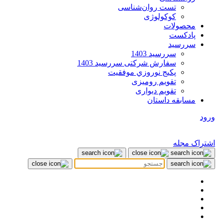
تست روان‌شناسی
کوکولوژی
محصولات
پادکست
سررسید
سررسید 1403
سفارش شرکتی سررسید 1403
پکيج نوروزي موفقيت
تقویم رومیزی
تقویم دیواری
مسابقه داستان
ورود
اشتراک مجله