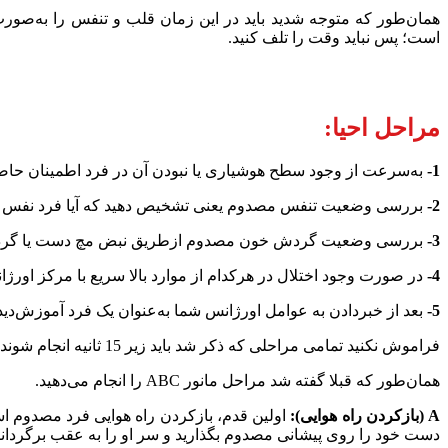
همان‌طور که متوجه شدید باید در این زمان قلب و تنفس را به‌صورت
ا‌ست؛ پس نباید وقت را تلف کنید.
مراحل احیا:
1-
به‌سرعت از وجود سطح هوشیاری یا نبودن آن در فرد اطمینان حاصل کن
2-
بررسی وضعیت تنفس مصدوم یعنی تشخیص دهید که آیا فرد نفس می
3-
بررسی وضعیت گردش خون مصدوم ازطریق نبض مچ دست یا گر
4-
در صورت وجود اختلال در هرکدام از موارد بالا سریع با مرکز اورژ
5-
بعد از خبردادن به عوامل اورژانس شما به‌عنوان یک فرد آموزش‌دیده 
فراموش نکنید تمامی مراحلی که ذکر شد باید زیر 15 ثانیه انجام شوند؛ بنابراین شما برای این کار، به‌‌سرعت عمل و دانش بالایی نیاز دارید.
همان‌طور که قبلا گفته شد مراحل مانور ABC را انجام می‌دهید.
A (بازکردن راه هوایی):
اولین قدم، بازکردن راه هوایی فرد مصدوم ا‌س
دست خود را روی پیشانی مصدوم بگذارید و سر او را به عقب برگردانی