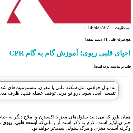
موفقیت
|
1404/07/07
|
هیچ ضربان قلبی را از دست ندهید!
احیای قلبی ریوی؛ آموزش گام به گام CPR
قلب تو شایسته توجه است!
به‌دنبال حوادثی مثل سکته قلبی یا مغزی، مسمومیت‌های شدی
تنفسی ایجاد شود. درواقع درپی توقف عضله قلب، ظرف مدت 15 ثانیه خون‌رسانی به مغز مختل می‌شود، فرد هوشیاری خود را از دست می‌دهد و بعد از آن، ایست تنفسی رخ می
همان‌طور که می‌دانید سلول‌های مغز با اکسیژن و املاح دیگر به حی
جبران‌ناپذیر ا‌ست. لازم به ذکر ا‌ست از زمانی‌که
ایست قلبی- ریوی
رخ م
وگرنه آسیب مغزی و مرگ سلولی شدیدتر خواهد بود.