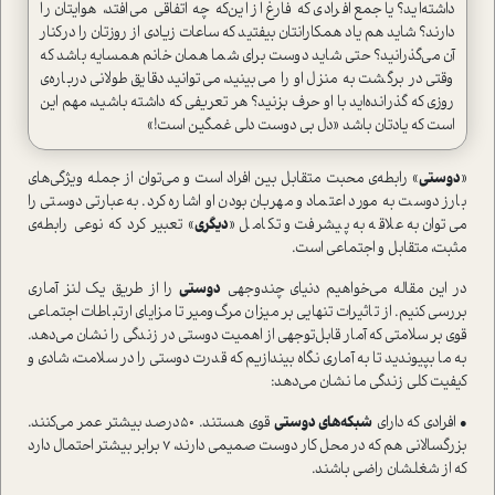
داشته‌اید؟ یا جمع افرادی که فارغ از این‌که چه اتفاقی می‌افتد، هوایتان را
دارند؟ شاید هم یاد همکارانتان بیفتید که ساعات زیادی از روزتان را در‌کنار
آن می‌گذرانید؟ حتی شاید دوست برای شما همان خانم همسایه باشد که
وقتی در برگشت به منزل او را می‌بینید، می‌توانید دقایق طولانی درباره‌ی
روزی که گذرانده‌اید با او حرف بزنید؟ هر تعریفی که داشته باشید، مهم این
ا‌ست که یادتان باشد «دل بی دوست دلی غمگین ا‌ست!»
«
دوستی
» رابطه‌ی محبت متقابل بین افراد ا‌ست و می‌توان از جمله ویژگی‌های
بارز دوست به مورد اعتماد و مهربان بودن او اشاره کرد. به‌عبارتی دوستی را
می‌توان به علاقه به پیشرفت و تکامل «
د‌یگری
» تعبیر کرد که نوعی رابطه‌ی
مثبت، متقابل و اجتماعی ا‌ست.
در این مقاله می‌خواهیم دنیای چندوجهی
دوستی
را از طریق یک لنز آماری
بررسی کنیم. از تاثیرات تنهایی بر میزان مرگ‌و‌میر تا مزایای ارتباطات اجتماعی
قوی بر سلامتی که آمار قابل‌توجهی از اهمیت دوستی در زندگی را نشان می‌دهد.
به ما بپیوندید تا به آماری نگاه بیندازیم که قدرت دوستی را در سلامت، شادی و
کیفیت کلی زندگی ما نشان می‌دهد:
• افرادی که دارای
شبکه‌های دوستی
قوی هستند‌. 50‌درصد بیشتر عمر می‌کنند.
بزرگسالانی هم که در محل کار دوست صمیمی دارند‌، 7 برابر بیشتر احتمال دارد
که از شغلشان راضی باشند.