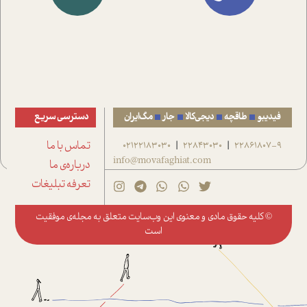
فیدیبو
طاقچه
دیجی‌کالا
جار
مگ‌ایران
دسترسی سریع
22861807-9
22843030
02122183030
تماس با ما
|
|
info@movafaghiat.com
درباره‌ی ما
تعرفه تبلیغات
© کلیه حقوق مادی و معنوی این وب‌سایت متعلق به
مجله‌ی موفقیت
است