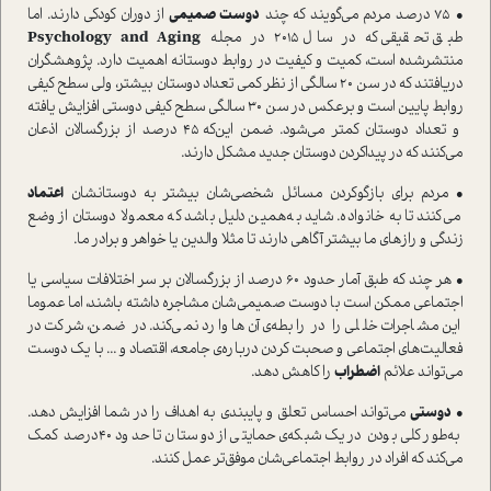
• ۷۵ درصد مردم می‌گویند که چند
دوست صمیمی
از دوران کودکی دارند. اما
طبق تحقیقی که در سال ۲۰۱۵ در مجله
Psychology and Aging
منتشرشده ا‌ست، کمیت و کیفیت در روابط دوستانه اهمیت دارد. پژوهشگران
دریافتند که در سن ۲۰ سالگی از نظر کمی تعداد دوستان بیشتر، ولی سطح کیفی
روابط پایین ا‌ست و برعکس در سن ۳۰ سالگی سطح کیفی دوستی افزایش یافته
و تعداد دوستان کمتر می‌شود. ضمن این‌که ۴۵ درصد از بزرگسالان اذعان
می‌کنند که در پیدا‌کردن دوستان جدید مشکل دارند.
• مردم برای بازگو‌کردن مسائل شخصی‌شان بیشتر به دوستانشان
اعتماد
می‌کنند تا به خانواده. شاید به‌همین دلیل باشد که معمولا دوستان از وضع
زندگی و رازهای ما بیشتر آگاهی دارند تا مثلا والدین یا خواهر و برادر ما.
• هر چند که طبق آمار حدود 60 درصد از بزرگسالان بر سر اختلافات سیاسی یا
اجتماعی ممکن ا‌ست با دوست صمیمی‌شان مشاجره داشته باشند، اما عموما
این مشاجرات خللی را در رابطه‌ی آن‌ها وارد نمی‌کند. در ضمن‌، شرکت در
فعالیت‌های اجتماعی و صحبت کردن درباره‌ی جامعه، اقتصاد و ... با یک دوست
می‌تواند علائم
اضطراب
را کاهش دهد.
•
دوستی
می‌تواند احساس تعلق و پایبندی به اهداف را در شما افزایش دهد.
به‌طور کلی بودن در یک‌شبکه‌ی حمایتی از دوستان تا حدود 40‌درصد کمک
می‌کند که افراد در روابط اجتماعی‌شان موفق‌تر عمل کنند.