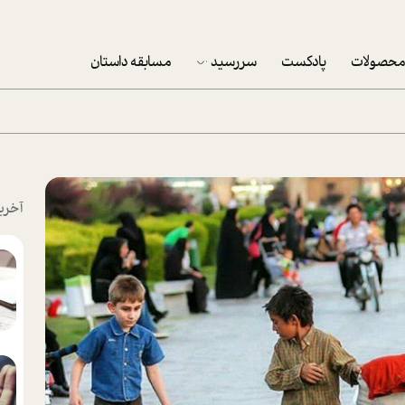
حصولات
پادکست
سررسید
مسابقه داستان
سررسید 1403
سفارش شرکتی سررسید 1403
پکيج نوروزي موفقيت
آخری
تقویم رومیزی
تقویم دیواری