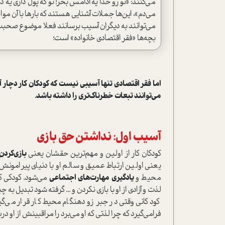
می‌کنند: «تو رو خدا یه آدامس بخر! تو که پول داری یه د
می‌دم»، این‌ها جملات آشنایی هستند که بارها با آن مواج
می‌توانند به دیگران آسیب برسانند فعلا موضوع صحبت م
بچه‌ها «فقر اقتصادی خانواده» ا‌ست؛
اما فقر اقتصادی تنها آسیبی نیست که کودکان کار دچا
می‌توانند تبعات خطرناک‌تری را داشته باشد.
آسیب اول: نداشتن حق بازی
کودکان کار از اولین و مهم‌ترین حقشان یعنی
بازی‌کردن
یعنی اولین ارتباط عمیق و سالم او با دنیای پیرامونش
محیط و
یادگیری
مهارت‌های اجتماعی
می‌شود. کودکی 
لذت و آزادی از او با بازی نکردن و ... گرفته شود تبدیل 
کودکانی وقتی در جبر زودهنگام محیط کار قرار می‌گ
فرامی‌گیرد که چرا لذتی که او می‌برد را مراقبینش از او در