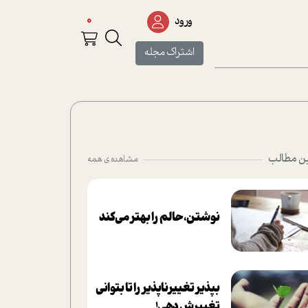
0
ورود
اشتراک مجله
ن مطالب
مشاهده ی همه
نوشتن، حالم را بهتر می‌کند
بپذير تغييرناپذير را تا بتواني
تغييرش دهي!‏