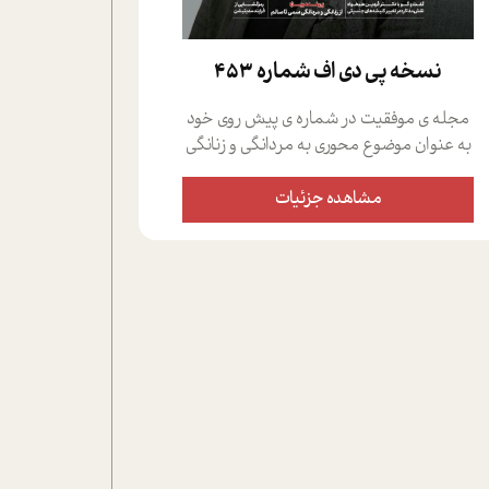
نسخه پي دي اف شماره 453
مجله ی موفقیت در شماره ی پیش روی خود
به عنوان موضوع محوری به مردانگی و زنانگی
سمی پرداخته است؛ علاوه بر این که؛ گفت و
گویی اختصاصی داشته ایم با فردین علیخواه،
مشاهده جزئیات
جامعه شناس در بخش های مختلف تلاش
کرده ایم از دریچه های گوناگون به این موضوع
مهم بپردازیم.فصل ایستگاه؛ شما را با دیدگاه
های روانشناسان و کارشناسان پیرامون
موضوع مردانگی و زنانگی سمی و نیز چالش
های پیرامون آن آشنا می کند.در بخش دو
فنجان داغ به سراغ افرادی رفته ایم که
موفقیت را در عمل به اثبات رسانده اند؛ سید
حمیدرضا محتشمی که بیست و پنجمین
سال فعالیت حرفه ای خود را در حوزه ی
کوچینگ، توسعه ی فردی و رهبری پشت سر