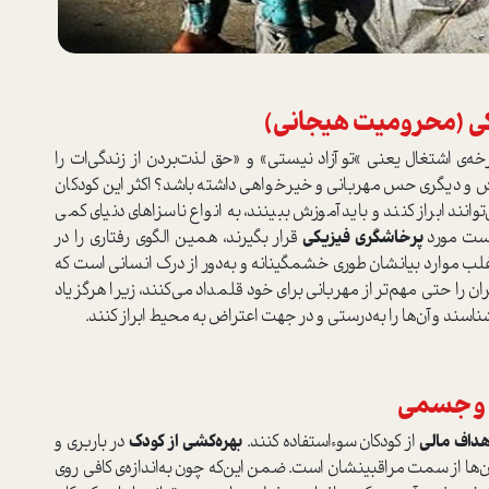
کی (محرومیت هیجانی)
رخه‌ی اشتغال یعنی »تو آزاد نیستی» و «حق لذت‌بردن از زندگی‌ات را
و د‌یگری حس مهربانی و خیرخواهی داشته باشد؟ اکثر این کودکان
د ابراز کنند و باید آموزش ببینند، به انواع ناسزاهای دنیای کمی
‌ست مورد
پرخاشگری فیزیکی
قرار بگیرند، همین الگوی رفتاری را در
غلب موارد بیانشان طوری خشمگینانه و به‌دور از درک انسانی ا‌ست که
را حتی مهم‌تر از مهربانی برای خود قلمداد می‌کنند، زیرا هرگز یاد
سند و آن‌ها را به‌درستی و در جهت اعتراض به محیط ابراز کنند.
 و جسمی
هداف مالی
از کودکان سوء‌ا‌ستفاده کنند.
بهره‌کشی از کودک
در باربری و
ن‌ها از سمت مراقبینشان ا‌ست. ضمن این‌که چون به‌اندازه‌ی کافی روی